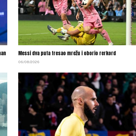
man
Messi dva puta tresao mrežu i oborio rerkord
06/08/2026