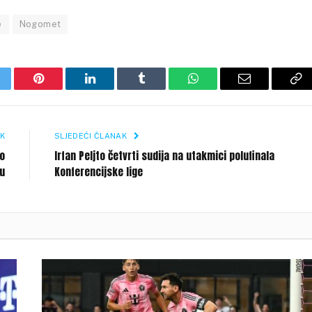
e
Nogomet
itter
Pinterest
LinkedIn
Tumblr
WhatsApp
Email
Co
Li
K
SLJEDEĆI ČLANAK
mo
Irfan Peljto četvrti sudija na utakmici polufinala
ku
Konferencijske lige