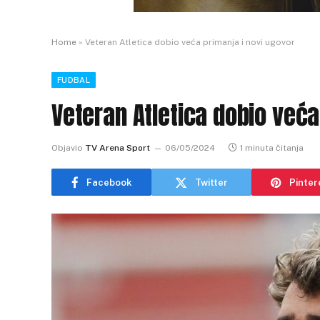
Home
»
Veteran Atletica dobio veća primanja i novi ugovor
FUDBAL
Veteran Atletica dobio veća
Objavio
TV Arena Sport
06/05/2024
1 minuta čitanja
Facebook
Twitter
Pinter