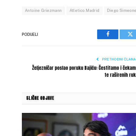
Antoine Griezmann
Atletico Madrid
Diego Simeon
PODIJELI
Facebook
Tw
PRETHODNI ČLANA
Željezničar poslao poruku Bajiću: Čestitamo i čeka
te raširenih ru
SLIČNE OBJAVE