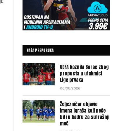
ju
NAŠA PREPORUKA
UEFA kaznila Borac zbog
propusta u utakmici
Lige prvaka
06/08/2026
Željezničar objavio
imena igrača koji neće
biti u kadru za sutrašnji
meč