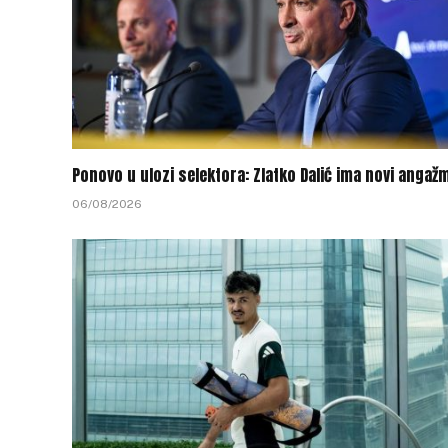
Ponovo u ulozi selektora: Zlatko Dalić ima novi angaž
06/08/2026