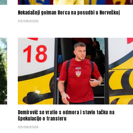
Nekadašnji golman Borca na posudbi u Norveškoj
05/08/2026
Demirović se vratio s odmora i stavio tačku na
špekulacije o transferu
05/08/2026