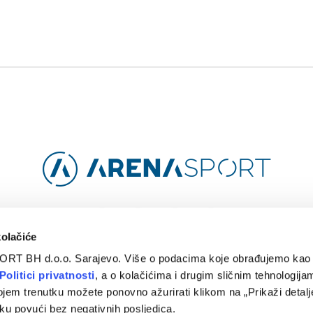
Facebook
Instagram
YouTube
TikTok
kolačiće
ORT BH d.o.o. Sarajevo. Više o podacima koje obrađujemo kao 
O
ARENA CLOUD
KONTAKT
POLITIKA PRIVATNOSTI
Politici privatnosti
, a o kolačićima i drugim sličnim tehnologijam
ojem trenutku možete ponovno ažurirati klikom na „Prikaži detalje
© 2024 Arena Sport. Designed by
WEBMAHER
.
ku povući bez negativnih posljedica.