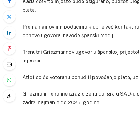
Kada četvrto mjesto bude osigurano, budžet Diega
plata.
Prema najnovijim podacima klub je već kontaktir
obnove ugovora, navode španski mediji.
Trenutni Griezmannov ugovor u španskoj prijesto
mjeseci.
Atletico će veteranu ponuditi povećanje plate, u
Griezmann je ranije izrazio želju da igra u SAD-u 
zadrži najmanje do 2026. godine.