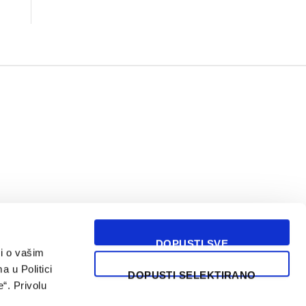
DOPUSTI SVE
i o vašim
USLOVI KORIŠĆENJA
a u Politici
DOPUSTI SELEKTIRANO
“. Privolu