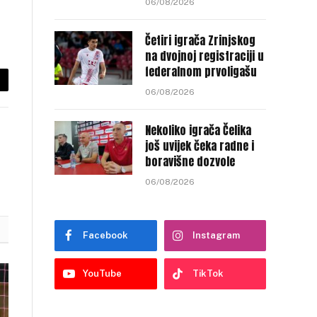
06/08/2026
Četiri igrača Zrinjskog
na dvojnoj registraciji u
federalnom prvoligašu
py
06/08/2026
nk
Nekoliko igrača Čelika
još uvijek čeka radne i
boravišne dozvole
06/08/2026
Facebook
Instagram
YouTube
TikTok