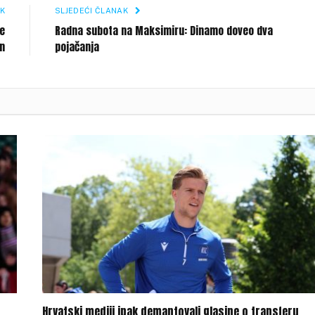
K
SLJEDEĆI ČLANAK
je
Radna subota na Maksimiru: Dinamo doveo dva
on
pojačanja
Hrvatski mediji ipak demantovali glasine o transferu