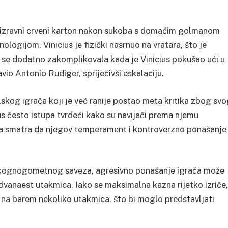
je izravni crveni karton nakon sukoba s domaćim golmanom
ogijom, Vinicius je fizički nasrnuo na vratara, što je
a se dodatno zakomplikovala kada je Vinicius pokušao ući u
io Antonio Rudiger, spriječivši eskalaciju.
skog igrača koji je već ranije postao meta kritika zbog sv
us često istupa tvrdeći kako su navijači prema njemu
ara smatra da njegov temperament i kontroverzno ponašanje
skognogometnog saveza, agresivno ponašanje igrača može
dvanaest utakmica. Iako se maksimalna kazna rijetko izriče,
 na barem nekoliko utakmica, što bi moglo predstavljati