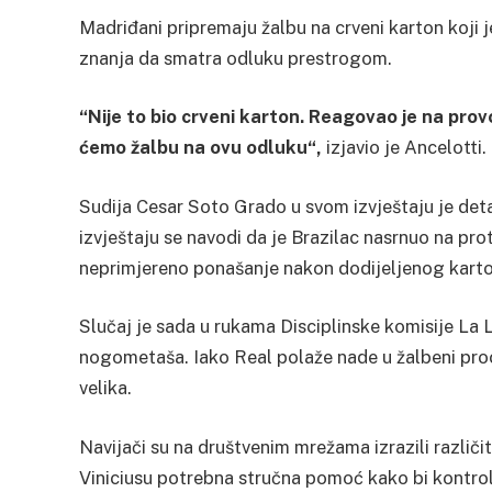
Madriđani pripremaju žalbu na crveni karton koji j
znanja da smatra odluku prestrogom.
“Nije to bio crveni karton. Reagovao je na provok
ćemo žalbu na ovu odluku“,
izjavio je Ancelotti.
Sudija Cesar Soto Grado u svom izvještaju je det
izvještaju se navodi da je Brazilac nasrnuo na pr
neprimjereno ponašanje nakon dodijeljenog karto
Slučaj je sada u rukama Disciplinske komisije La 
nogometaša. Iako Real polaže nade u žalbeni proc
velika.
Navijači su na društvenim mrežama izrazili različi
Viniciusu potrebna stručna pomoć kako bi kontro