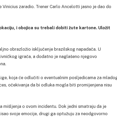
e Vinicius zaradio. Trener Carlo Ancelotti jasno je dao do
aciju, i obojica su trebali dobiti žute kartone. Uložit
aljno obrazložio isključenje brazilskog napadača. U
otivničkog igrača, a dodatno je naglašeno njegovo
na.
Lige, koja će odlučiti o eventualnim posljedicama za mlado
es, očekivanja da bi odluka mogla biti promijenjena nisu
ta mišljenja o ovom incidentu. Dok jedni smatraju da je
lisao svoje emocije, drugi ga optužuju za neodgovorno