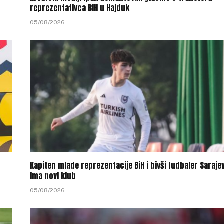
reprezentativca BiH u Hajduk
05/08/2026
Kapiten mlade reprezentacije BiH i bivši fudbaler Saraje
ima novi klub
05/08/2026