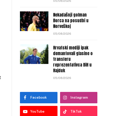
05/08/2026
Nekadašnji golman
Borca na posudbi u
Norveškoj
05/08/2026
Hrvatski mediji ipak
demantovali glasine o
transferu
reprezentativca BiH u
Hajduk
g
05/08/2026
Facebook
Instagram
YouTube
TikTok