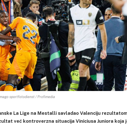
imago sportfotodienst / Profimedia
panske La Lige na Mestalli savladao Valenciju rezultato
ezultat već kontroverzna situacija Viniciusa Juniora koja 