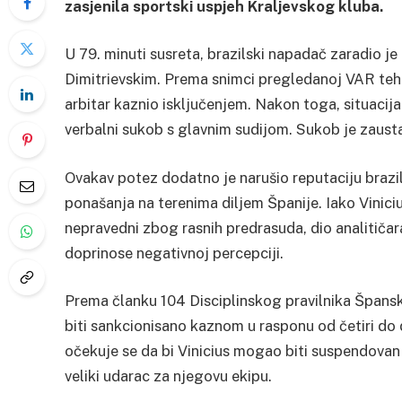
zasjenila sportski uspjeh Kraljevskog kluba.
U 79. minuti susreta, brazilski napadač zaradio 
Dimitrievskim. Prema snimci pregledanoj VAR tehnol
arbitar kaznio isključenjem. Nakon toga, situacij
verbalni sukob s glavnim sudijom. Sukob je zaustav
Ovakav potez dodatno je narušio reputaciju brazil
ponašanja na terenima diljem Španije. Iako Vinici
nepravedni zbog rasnih predrasuda, dio analitič
doprinose negativnoj percepciji.
Prema članku 104 Disciplinskog pravilnika Špan
biti sankcionisano kaznom u rasponu od četiri do 
očekuje se da bi Vinicius mogao biti suspendovan
veliki udarac za njegovu ekipu.