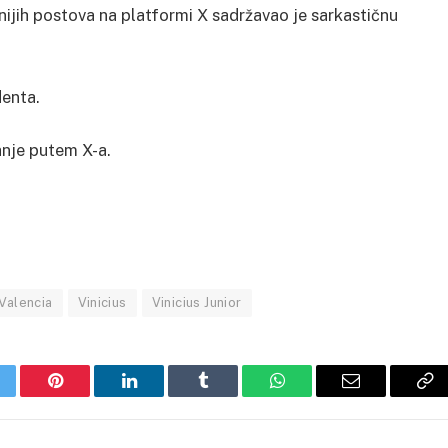
nijih postova na platformi X sadržavao je sarkastičnu
denta.
anje putem X-a.
Valencia
Vinicius
Vinicius Junior
itter
Pinterest
LinkedIn
Tumblr
WhatsApp
Email
Co
Li