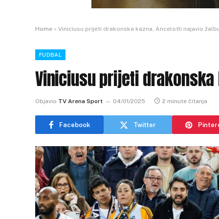
Home
»
Viniciusu prijeti drakonska kazna, Ancelotti najavio žalb
FUDBAL
Viniciusu prijeti drakonska
Objavio
TV Arena Sport
04/01/2025
2 minute čitanja
Facebook
Twitter
Pinter