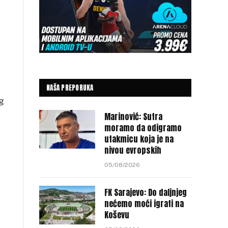
NAŠA PREPORUKA
og
Marinović: Sutra
moramo da odigramo
utakmicu koja je na
nivou evropskih
05/08/2026
FK Sarajevo: Do daljnjeg
nećemo moći igrati na
Koševu