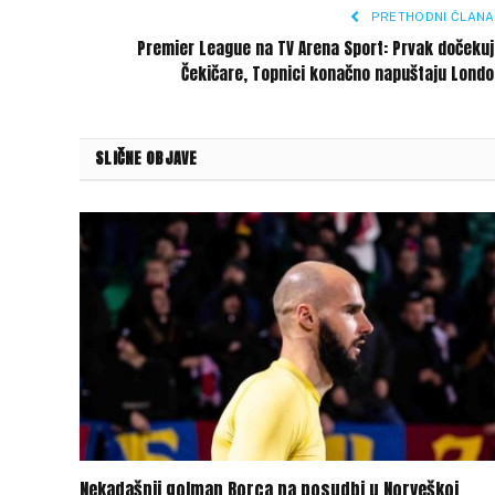
PRETHODNI ČLANA
Premier League na TV Arena Sport: Prvak dočeku
Čekičare, Topnici konačno napuštaju Lond
SLIČNE OBJAVE
Nekadašnji golman Borca na posudbi u Norveškoj