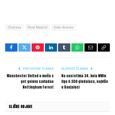
Chelsea
Real Madrid
Xabi Alonso
Facebook
Twitter
Pinterest
LinkedIn
Tumblr
WhatsApp
Email
Copy
Link
PRETHODNI ČLANAK
SLJEDEĆI ČLANAK
Manchester United u meču s
Na susretima 34. kola WWin
pet golova savladao
lige 6.550 gledalaca, najviše
Nottingham Forest
u Banjaluci
SLIČNE OBJAVE