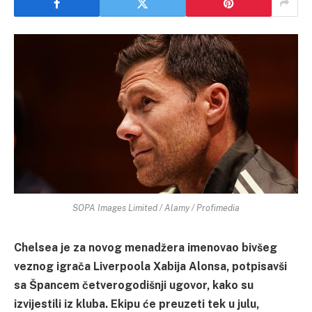
SOPA Images Limited / Alamy / Profimedia
Chelsea je za novog menadžera imenovao bivšeg
veznog igrača Liverpoola Xabija Alonsa, potpisavši
sa Špancem četverogodišnji ugovor, kako su
izvijestili iz kluba. Ekipu će preuzeti tek u julu,