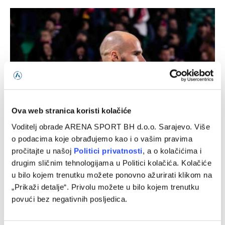
Ova web stranica koristi kolačiće
Voditelj obrade ARENA SPORT BH d.o.o. Sarajevo. Više
Nekadašnji golman Borca na posudbi u Norveškoj
o podacima koje obrađujemo kao i o vašim pravima
pročitajte u našoj
Politici privatnosti
, a o kolačićima i
05/08/2026
drugim sličnim tehnologijama u Politici kolačića. Kolačiće
u bilo kojem trenutku možete ponovno ažurirati klikom na
„Prikaži detalje“. Privolu možete u bilo kojem trenutku
povući bez negativnih posljedica.