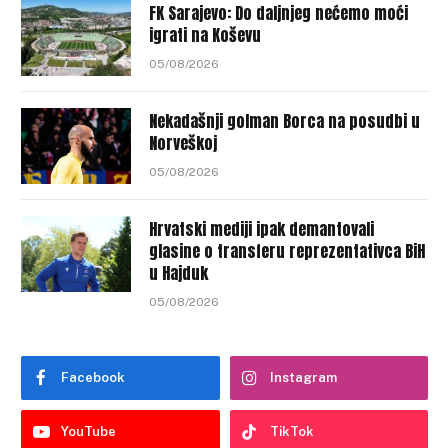
FK Sarajevo: Do daljnjeg nećemo moći
igrati na Koševu
05/08/2026
Nekadašnji golman Borca na posudbi u
Norveškoj
05/08/2026
Hrvatski mediji ipak demantovali
glasine o transferu reprezentativca BiH
u Hajduk
05/08/2026
Facebook
Instagram
YouTube
TikTok