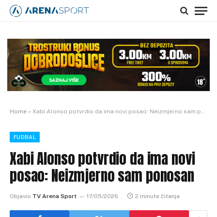
Home
»
Xabi Alonso potvrdio da ima novi posao: Neizmjerno sam ponosan
FUDBAL
Xabi Alonso potvrdio da ima novi
posao: Neizmjerno sam ponosan
Objavio
TV Arena Sport
17/05/2026
2 minute čitanja