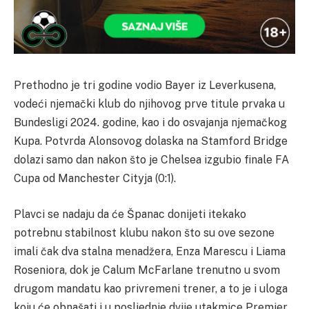
Prethodno je tri godine vodio Bayer iz Leverkusena,
vodeći njemački klub do njihovog prve titule prvaka u
Bundesligi 2024. godine, kao i do osvajanja njemačkog
Kupa. Potvrda Alonsovog dolaska na Stamford Bridge
dolazi samo dan nakon što je Chelsea izgubio finale FA
Cupa od Manchester Cityja (0:1).
Plavci se nadaju da će Španac donijeti itekako
potrebnu stabilnost klubu nakon što su ove sezone
imali čak dva stalna menadžera, Enza Marescu i Liama ​​
Roseniora, dok je Calum McFarlane trenutno u svom
drugom mandatu kao privremeni trener, a to je i uloga
koju će obnašati i u posljednje dvije utakmice Premier