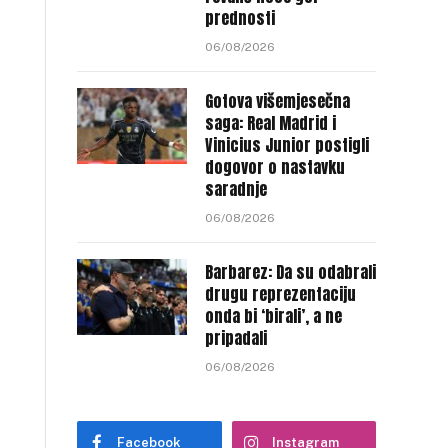
prednosti
06/08/2026
Gotova višemjesečna
saga: Real Madrid i
Vinicius Junior postigli
dogovor o nastavku
saradnje
06/08/2026
Barbarez: Da su odabrali
drugu reprezentaciju
onda bi ‘birali’, a ne
pripadali
06/08/2026
Facebook
Instagram