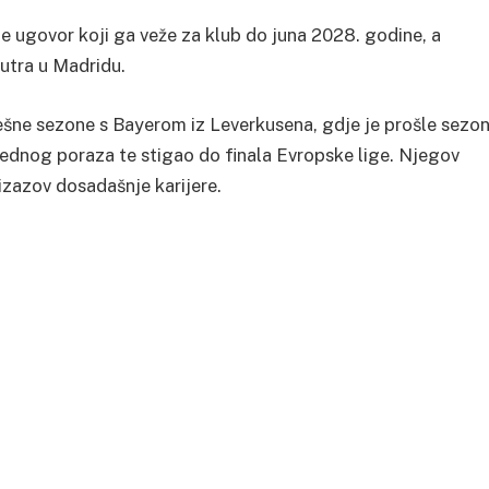
je ugovor koji ga veže za klub do juna 2028. godine, a
utra u Madridu.
ešne sezone s Bayerom iz Leverkusena, gdje je prošle sezo
ijednog poraza te stigao do finala Evropske lige. Njegov
 izazov dosadašnje karijere.