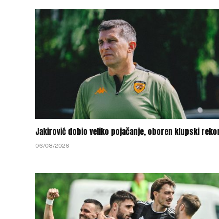
Jakirović dobio veliko pojačanje, oboren klupski reko
06/08/2026