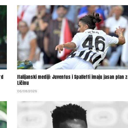
rd
Italijanski mediji: Juventus i Spalletti imaju jasan plan z
Ličinu
06/08/2026