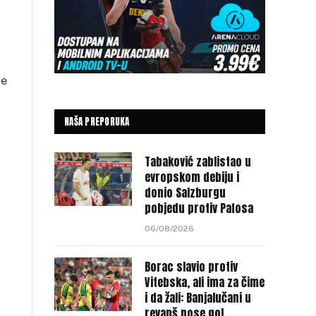
ne
NAŠA PREPORUKA
Tabaković zablistao u
evropskom debiju i
donio Salzburgu
pobjedu protiv Pafosa
06/08/2026
Borac slavio protiv
Vitebska, ali ima za čime
i da žali: Banjalučani u
revanš nose gol