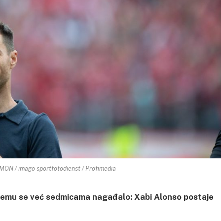
ON / imago sportfotodienst / Profimedia
 čemu se već sedmicama nagađalo: Xabi Alonso postaje