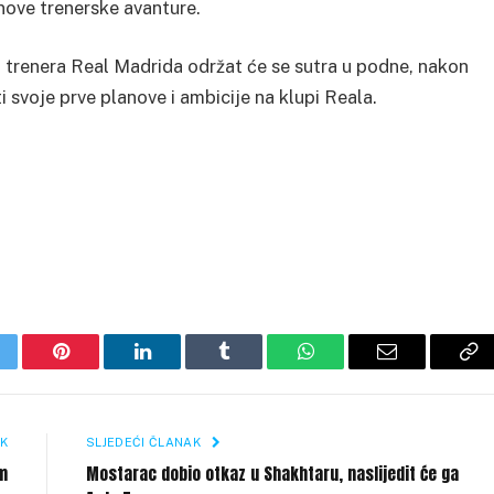
nove trenerske avanture.
 trenera Real Madrida održat će se sutra u podne, nakon
ti svoje prve planove i ambicije na klupi Reala.
itter
Pinterest
LinkedIn
Tumblr
WhatsApp
Email
Co
Li
K
SLJEDEĆI ČLANAK
om
Mostarac dobio otkaz u Shakhtaru, naslijedit će ga