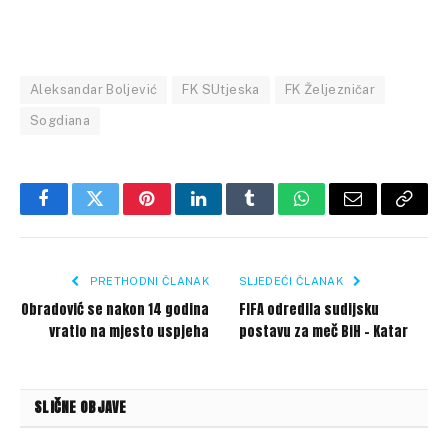
Aleksandar Boljević
FK SUtjeska
FK Željezničar
Sogdiana
Facebook
Twitter
Pinterest
LinkedIn
Tumblr
WhatsApp
Email
Copy
Link
PRETHODNI ČLANAK
SLJEDEĆI ČLANAK
Obradović se nakon 14 godina
FIFA odredila sudijsku
vratio na mjesto uspjeha
postavu za meč BiH – Katar
SLIČNE OBJAVE