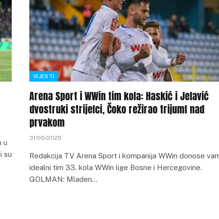
VIJESTI
Arena Sport i WWin tim kola: Haskić i Jelavić
dvostruki strijelci, Čoko režirao trijumf nad
prvakom
31/05/2025
m u
i su
Redakcija TV Arena Sport i kompanija WWin donose va
idealni tim 33. kola WWin lige Bosne i Hercegovine.
GOLMAN: Mladen…