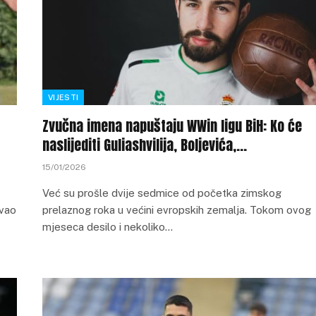
VIJESTI
Zvučna imena napuštaju WWin ligu BiH: Ko će
naslijediti Guliashvilija, Boljevića,…
15/01/2026
Već su prošle dvije sedmice od početka zimskog
ovao
prelaznog roka u većini evropskih zemalja. Tokom ovog
mjeseca desilo i nekoliko…