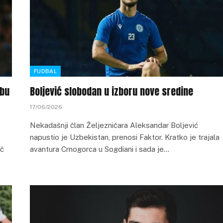
FUDBAL
ubu
Boljević slobodan u izboru nove sredine
17/06/2026
Nekadašnji član Željezničara Aleksandar Boljević
napustio je Uzbekistan, prenosi Faktor. Kratko je trajala
ač
avantura Crnogorca u Sogdiani i sada je…