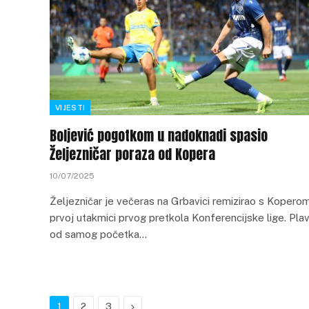
VIJESTI
Boljević pogotkom u nadoknadi spasio
Željezničar poraza od Kopera
10/07/2025
Željezničar je večeras na Grbavici remizirao s Kopero
prvoj utakmici prvog pretkola Konferencijske lige. Plav
od samog početka…
Next
1
2
3