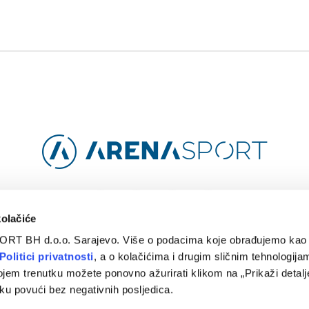
Facebook
Instagram
YouTube
TikTok
kolačiće
ORT BH d.o.o. Sarajevo. Više o podacima koje obrađujemo kao 
O
ARENA CLOUD
KONTAKT
POLITIKA PRIVATNOSTI
Politici privatnosti
, a o kolačićima i drugim sličnim tehnologijam
ojem trenutku možete ponovno ažurirati klikom na „Prikaži detalje
© 2024 Arena Sport. Designed by
WEBMAHER
.
ku povući bez negativnih posljedica.