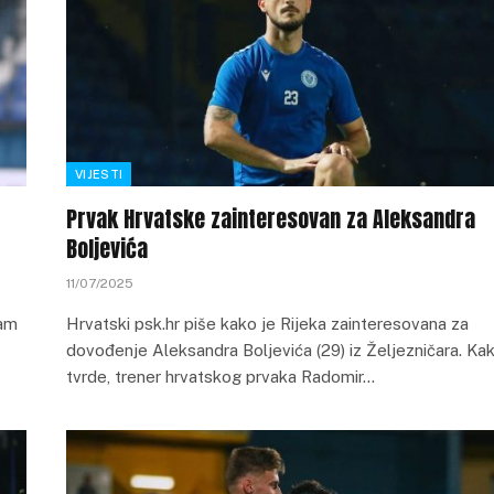
VIJESTI
Prvak Hrvatske zainteresovan za Aleksandra
Boljevića
11/07/2025
vam
Hrvatski psk.hr piše kako je Rijeka zainteresovana za
dovođenje Aleksandra Boljevića (29) iz Željezničara. Ka
tvrde, trener hrvatskog prvaka Radomir…