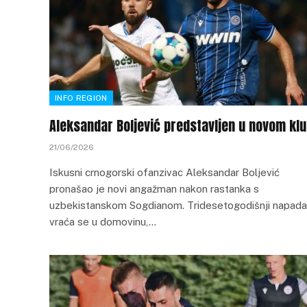
INFO REGION
Aleksandar Boljević predstavljen u novom kl
21/06/2026
Iskusni crnogorski ofanzivac Aleksandar Boljević
pronašao je novi angažman nakon rastanka s
uzbekistanskom Sogdianom. Tridesetogodišnji napad
vraća se u domovinu,…