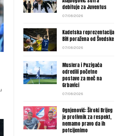
Alajbegović sutra
debituje za Juventus
07/08/2026
Kadetska reprezentacija
BiH poražena od Švedske
07/08/2026
Muslera i Puzigaća
odredili početne
postave za meč na
Grbavici
u
07/08/2026
Ognjenović: Široki Brijeg
je protivnik za respekt,
nemamo pravo da ih
potcijenimo