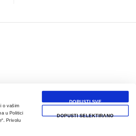
DOPUSTI SVE
i o vašim
USLOVI KORIŠĆENJA
a u Politici
DOPUSTI SELEKTIRANO
“. Privolu