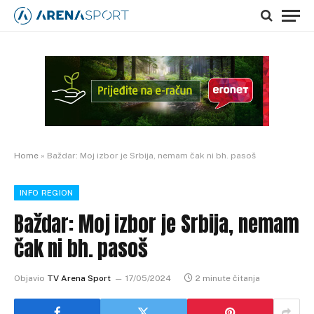
Home
»
Baždar: Moj izbor je Srbija, nemam čak ni bh. pasoš
INFO REGION
Baždar: Moj izbor je Srbija, nemam
čak ni bh. pasoš
Objavio
TV Arena Sport
17/05/2024
2 minute čitanja