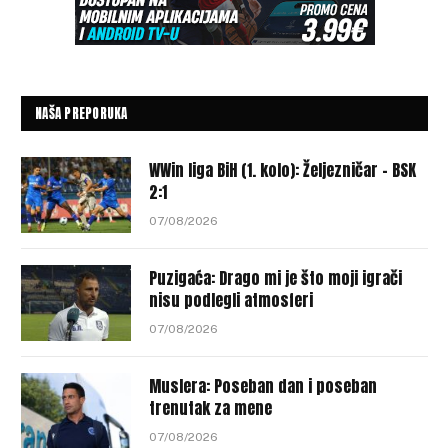
NAŠA PREPORUKA
WWin liga BiH (1. kolo): Željezničar – BSK
2:1
07/08/2026
Puzigaća: Drago mi je što moji igrači
nisu podlegli atmosferi
07/08/2026
Muslera: Poseban dan i poseban
trenutak za mene
07/08/2026