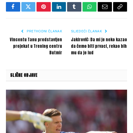
Facebook
Twitter
Pinterest
LinkedIn
Tumblr
WhatsApp
Email
Copy
Link
PRETHODNI ČLANAK
SLJEDEĆI ČLANAK
Vincentu Tanu predstavljen
Jakirović: Da mi je neko kazao
projekat u Trening centru
da ćemo biti prvaci, rekao bih
Butmir
mu da je lud
SLIČNE OBJAVE