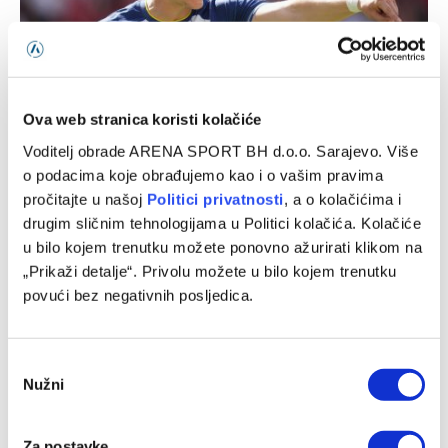
Vezista reprezentacije BiH želja hrvatskog velikana
Ova web stranica koristi kolačiće
05/08/2026
Voditelj obrade ARENA SPORT BH d.o.o. Sarajevo. Više
o podacima koje obrađujemo kao i o vašim pravima
pročitajte u našoj
Politici privatnosti
, a o kolačićima i
drugim sličnim tehnologijama u Politici kolačića. Kolačiće
u bilo kojem trenutku možete ponovno ažurirati klikom na
„Prikaži detalje“. Privolu možete u bilo kojem trenutku
povući bez negativnih posljedica.
Consent
Nužni
Selection
Bivši fudbaler Željezničara nakon sedam mjeseci pauze
Za postavke