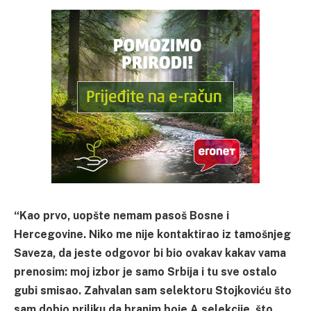
“Kao prvo, uopšte nemam pasoš Bosne i
Hercegovine. Niko me nije kontaktirao iz tamošnjeg
Saveza, da jeste odgovor bi bio ovakav kakav vama
prenosim: moj izbor je samo Srbija i tu sve ostalo
gubi smisao. Zahvalan sam selektoru Stojkoviću što
sam dobio priliku da branim boje A selekcije, što