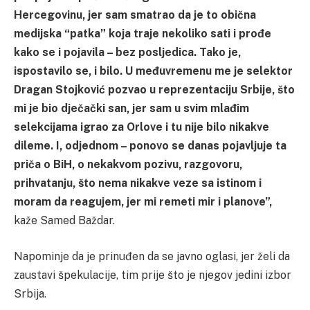
Hercegovinu, jer sam smatrao da je to obična
medijska “patka” koja traje nekoliko sati i prođe
kako se i pojavila – bez posljedica. Tako je,
ispostavilo se, i bilo. U međuvremenu me je selektor
Dragan Stojković pozvao u reprezentaciju Srbije, što
mi je bio dječački san, jer sam u svim mlađim
selekcijama igrao za Orlove i tu nije bilo nikakve
dileme. I, odjednom – ponovo se danas pojavljuje ta
priča o BiH, o nekakvom pozivu, razgovoru,
prihvatanju, što nema nikakve veze sa istinom i
moram da reagujem, jer mi remeti mir i planove”,
kaže Samed Baždar.
Napominje da je prinuđen da se javno oglasi, jer želi da
zaustavi špekulacije, tim prije što je njegov jedini izbor
Srbija.