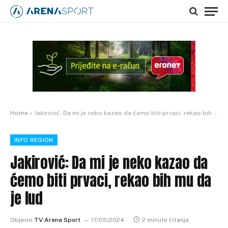
Home
»
Jakirović: Da mi je neko kazao da ćemo biti prvaci, rekao bih mu da je lud
INFO REGION
Jakirović: Da mi je neko kazao da
ćemo biti prvaci, rekao bih mu da
je lud
Objavio
TV Arena Sport
17/05/2024
2 minute čitanja