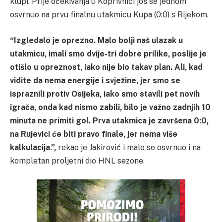
klupi. Prije očekivanja u Koprivnici još se jednom
osvrnuo na prvu finalnu utakmicu Kupa (0:0) s Rijekom.
“Izgledalo je oprezno. Malo bolji naš ulazak u
utakmicu, imali smo dvije-tri dobre prilike, poslije je
otišlo u opreznost, iako nije bio takav plan. Ali, kad
vidite da nema energije i svježine, jer smo se
ispraznili protiv Osijeka, iako smo stavili pet novih
igrača, onda kad nismo zabili, bilo je važno zadnjih 10
minuta ne primiti gol. Prva utakmica je završena 0:0,
na Rujevici će biti pravo finale, jer nema više
kalkulacija.”,
rekao je Jakirović i malo se osvrnuo i na
kompletan proljetni dio HNL sezone.