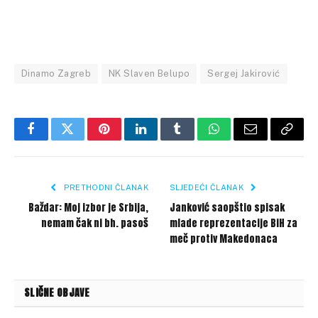
Dinamo Zagreb
NK Slaven Belupo
Sergej Jakirović
Facebook
Twitter
Pinterest
LinkedIn
Tumblr
WhatsApp
Email
Copy
Link
PRETHODNI ČLANAK
SLJEDEĆI ČLANAK
Baždar: Moj izbor je Srbija,
Janković saopštio spisak
nemam čak ni bh. pasoš
mlade reprezentacije BiH za
meč protiv Makedonaca
SLIČNE OBJAVE