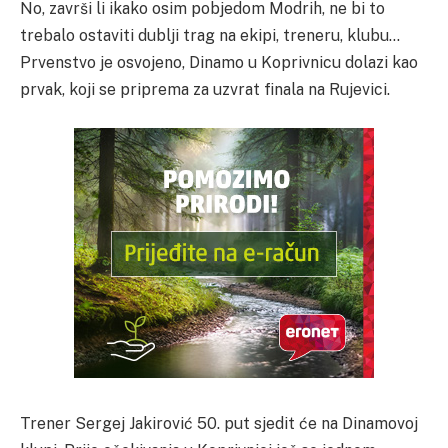
No, završi li ikako osim pobjedom Modrih, ne bi to
trebalo ostaviti dublji trag na ekipi, treneru, klubu…
Prvenstvo je osvojeno, Dinamo u Koprivnicu dolazi kao
prvak, koji se priprema za uzvrat finala na Rujevici.
Trener Sergej Jakirović 50. put sjedit će na Dinamovoj