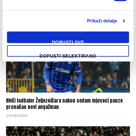
Vezista reprezentacije BiH želja hrvatskog velikana
05/08/2026
Prikaži detalje
DOPUSTI SVE
DOPUSTI SELEKTIRANO
Bivši fudbaler Željezničara nakon sedam mjeseci pauze
pronašao novi angažman
03/08/2026