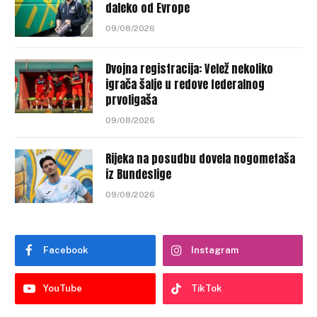
daleko od Evrope
09/08/2026
Dvojna registracija: Velež nekoliko
igrača šalje u redove federalnog
prvoligaša
09/08/2026
Rijeka na posudbu dovela nogometaša
iz Bundeslige
09/08/2026
Facebook
Instagram
YouTube
TikTok