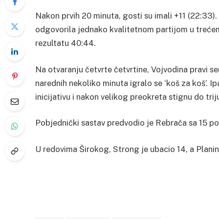
Nakon prvih 20 minuta, gosti su imali +11 (22:33).
odgovorila jednako kvalitetnom partijom u trećem 
rezultatu 40:44.
Na otvaranju četvrte četvrtine, Vojvodina pravi seri
narednih nekoliko minuta igralo se ‘koš za koš’. 
inicijativu i nakon velikog preokreta stignu do tri
Pobjednički sastav predvodio je Rebrača sa 15 po
U redovima Širokog, Strong je ubacio 14, a Planin