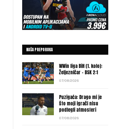
NAŠA PREPORUKA
WWin liga BiH (1. kolo):
Željezničar – BSK 2:1
07/08/2026
Puzigaća: Drago mi je
što moji igrači nisu
podlegli atmosferi
07/08/2026