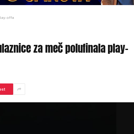
play-offa
 ulaznice za meč polufinala play-
est