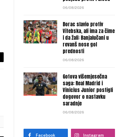
06/08/2026
Borac slavio protiv
Vitebska, ali ima za čime
i da žali: Banjalučani u
revanš nose gol
prednosti
06/08/2026
py
nk
Gotova višemjesečna
saga: Real Madrid i
Vinicius Junior postigli
dogovor o nastavku
saradnje
06/08/2026
Facebook
Instagram