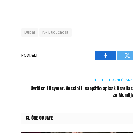
Dubai
KK Budućnost
PODIJELI
Facebook
Tw
PRETHODNI ČLANA
Uvršten i Neymar: Ancelotti saopštio spisak Brazila
za Mundij
SLIČNE OBJAVE