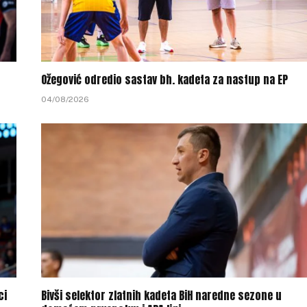
Ožegović odredio sastav bh. kadeta za nastup na EP
04/08/2026
ci
Bivši selektor zlatnih kadeta BiH naredne sezone u