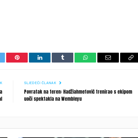
itter
Pinterest
LinkedIn
Tumblr
WhatsApp
Email
Co
Li
K
SLJEDEĆI ČLANAK
ca
Povratak na teren: Hadžiahmetović trenirao s ekipom
al
uoči spektakla na Wembleyu