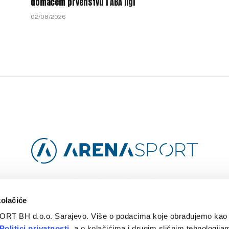
domaćem prvenstvu i ABA ligi
02/08/2026
Facebook
Instagram
YouTube
TikTok
kolačiće
ORT BH d.o.o. Sarajevo. Više o podacima koje obrađujemo kao 
O
ARENA CLOUD
KONTAKT
POLITIKA PRIVATNOSTI
Politici privatnosti
, a o kolačićima i drugim sličnim tehnologijam