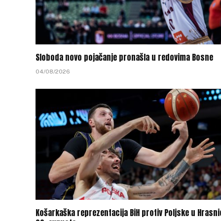
Sloboda novo pojačanje pronašla u redovima Bosne
04/08/2026
Košarkaška reprezentacija BiH protiv Poljske u Hrasni