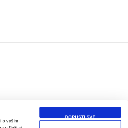
DOPUSTI SVE
i o vašim
USLOVI KORIŠĆENJA
a u Politici