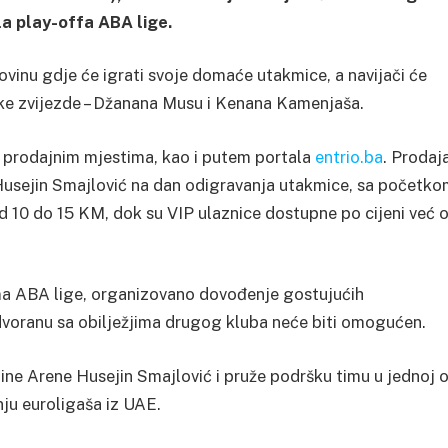
la play-offa ABA lige.
ovinu gdje će igrati svoje domaće utakmice, a navijači će
ke zvijezde – Džanana Musu i Kenana Kamenjaša.
o prodajnim mjestima, kao i putem portala
entrio.ba
. Prodaj
 Husejin Smajlović na dan odigravanja utakmice, sa početk
 od 10 do 15 KM, dok su VIP ulaznice dostupne po cijeni već 
ama ABA lige, organizovano dovođenje gostujućih
dvoranu sa obilježjima drugog kluba neće biti omogućen.
ibine Arene Husejin Smajlović i pruže podršku timu u jednoj 
nju euroligaša iz UAE.