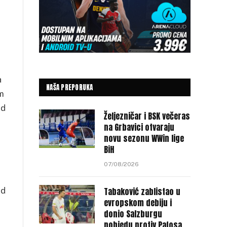
a
NAŠA PREPORUKA
om
od
Željezničar i BSK večeras
na Grbavici otvaraju
novu sezonu WWin lige
BiH
07/08/2026
od
Tabaković zablistao u
evropskom debiju i
donio Salzburgu
pobjedu protiv Pafosa