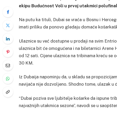
ekipu Budućnost Voli u prvoj utakmici polufina
Na putu ka tituli, Dubai se vraća u Bosnu i Herceg
imati priliku da ponovo gledaju domaće košarkaš
Ulaznice su već dostupne u prodaji na svim Entri
ulaznica bit će omogućena i na biletarnici Arene
od 12 sati. Cijene ulaznica na tribinama kreću se
30 KM.
Iz Dubaija napominju da, u skladu sa propozicij
navijača nije dozvoljeno. Shodno tome, ulazak u 
“Dubai poziva sve ljubitelje košarke da ispune tr
najvažnijih utakmica sezone”, navodi se u saopšte