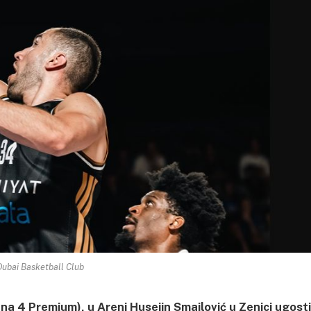
Dubai Basketball Club
ena 4 Premium), u Areni Husejin Smajlović u Zenici ugosti