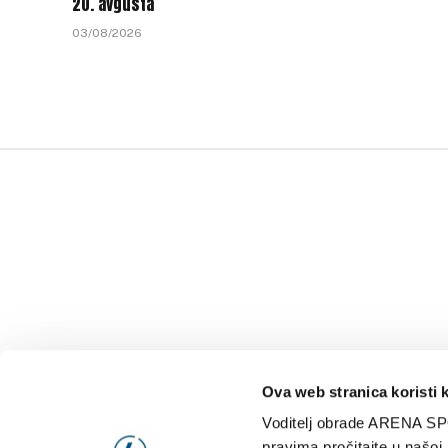
20. avgusta
03/08/2026
Ova web stranica koristi 
Voditelj obrade ARENA SP
NAJNOVIJE
VIDE
pravima pročitajte u našoj