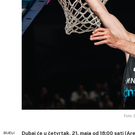
Foto: 
Dubai će u četvrtak, 21. maja od 18:00 sati (Ar
DIJELI