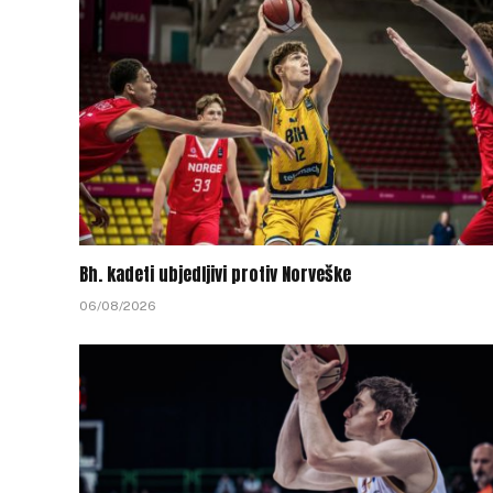
Bh. kadeti ubjedljivi protiv Norveške
06/08/2026