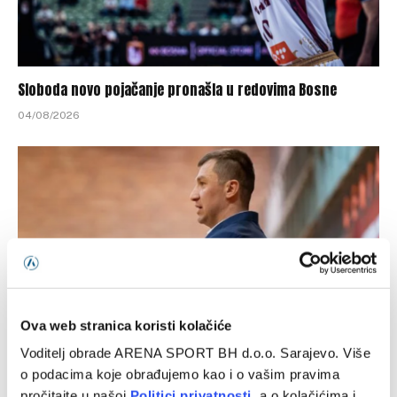
Sloboda novo pojačanje pronašla u redovima Bosne
04/08/2026
Ova web stranica koristi kolačiće
Voditelj obrade ARENA SPORT BH d.o.o. Sarajevo. Više
Bivši selektor zlatnih kadeta BiH naredne sezone u
o podacima koje obrađujemo kao i o vašim pravima
domaćem prvenstvu i ABA ligi
pročitajte u našoj
Politici privatnosti
, a o kolačićima i