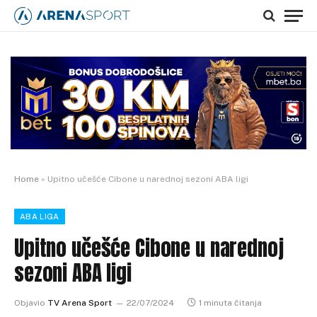
Home
»
Upitno učešće Cibone u narednoj sezoni ABA ligi
ABA LIGA
Upitno učešće Cibone u narednoj
sezoni ABA ligi
Objavio
TV Arena Sport
22/07/2024
1 minuta čitanja