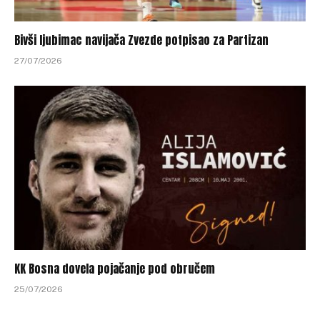
Bivši ljubimac navijača Zvezde potpisao za Partizan
27/07/2026
KK Bosna dovela pojačanje pod obručem
25/07/2026