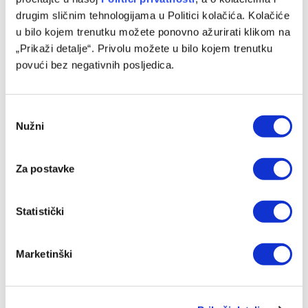
drugim sličnim tehnologijama u Politici kolačića. Kolačiće
02/08/2026
u bilo kojem trenutku možete ponovno ažurirati klikom na
„Prikaži detalje“. Privolu možete u bilo kojem trenutku
povući bez negativnih posljedica.
Consent
Nužni
Selection
Za postavke
Statistički
James Banks novi član sarajevske Bosne
01/08/2026
Marketinški