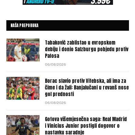
NAŠA PREPORUKA
Tabaković zablistao u evropskom
debiju i donio Salzburgu pobjedu protiv
Pafosa
06/08/2026
Borac slavio protiv Vitebska, ali ima za
čime i da žali: Banjalučani u revanš nose
gol prednosti
06/08/2026
Gotova višemjesečna saga: Real Madrid
i Vinicius Junior postigli dogovor o
nastavku saradnje