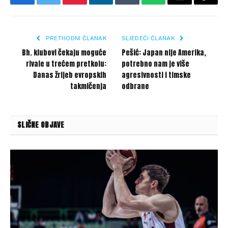
Facebook
Twitter
Pinterest
LinkedIn
Tumblr
WhatsApp
Email
Copy
Link
PRETHODNI ČLANAK
SLJEDEĆI ČLANAK
Bh. klubovi čekaju moguće
Pešić: Japan nije Amerika,
rivale u trećem pretkolu:
potrebno nam je više
Danas žrijeb evropskih
agresivnosti i timske
takmičenja
odbrane
SLIČNE OBJAVE