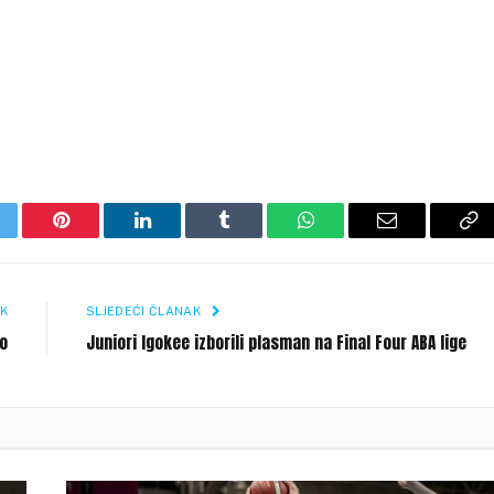
itter
Pinterest
LinkedIn
Tumblr
WhatsApp
Email
Co
Li
K
SLJEDEĆI ČLANAK
lo
Juniori Igokee izborili plasman na Final Four ABA lige