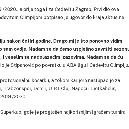
/2020., a prije toga i za Cedevitu Zagreb. Prvi dio ove
Cedevitom Olimpijom potpisao je ugovor do kraja aktuelne
piju nakon četiri godine. Drago mi je što ponovno vidim
to sam ovdje. Nadam se da ćemo uspješno završiti sezonu
, i veselim se nadolazećim izazovima. Nadam se da ću
io je Stipanović po povratku u ABA ligu i Cedevitu Olimpiju
 profesionalnu košarku, a tokom karijere nastupao je za
, Trabzonspor, Demir, U-BT Cluj-Napocu, Lietkabelis,
 2019./2020.
uperkup, gdje je proglašen najkorisnijim igračem turnira