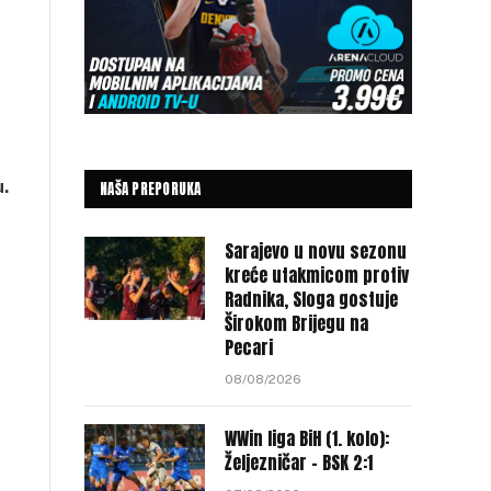
.
NAŠA PREPORUKA
.
Sarajevo u novu sezonu
kreće utakmicom protiv
Radnika, Sloga gostuje
Širokom Brijegu na
Pecari
08/08/2026
WWin liga BiH (1. kolo):
Željezničar – BSK 2:1