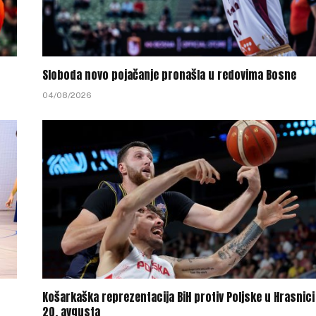
Sloboda novo pojačanje pronašla u redovima Bosne
04/08/2026
Košarkaška reprezentacija BiH protiv Poljske u Hrasnici
20. avgusta