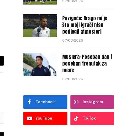
07/08/2026
Puzigaća: Drago mi je
što moji igrači nisu
podlegli atmosferi
07/08/2026
Muslera: Poseban dan i
poseban trenutak za
py
mene
nk
07/08/2026
Facebook
Instagram
YouTube
TikTok