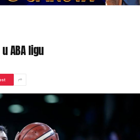
 u ABA ligu
est