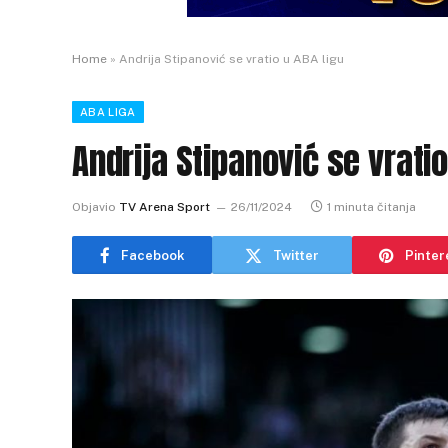
Home
»
Andrija Stipanović se vratio u ABA ligu
ABA LIGA
Andrija Stipanović se vratio
Objavio
TV Arena Sport
26/11/2024
1 minuta čitanja
Facebook
Twitter
Pinter