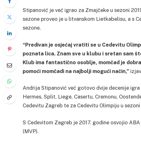
Stipanović je već igrao za Zmajčeke u sezoni 2019.
sezone proveo je u litvanskom Lietkabelisu, a s 
sezone.
“Predivan je osjećaj vratiti se u Cedevitu Olim
poznata lica. Znam sve u klubu i sretan sam š
Klub ima fantastično osoblje, momčad je dobra
pomoći momčadi na najbolji mogući način,”
izjav
Andrija Stipanović već gotovo dvije decenije igra
Hermes, Split, Liege, Casertu, Cremonu, Oostende
Cedevitu Zagreb te za Cedevitu Olimpiju u sezoni
S Cedevitom Zagreb je 2017. godine osvojio ABA S
(MVP).