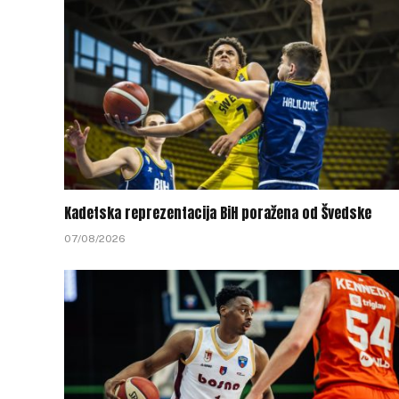
Kadetska reprezentacija BiH poražena od Švedske
07/08/2026