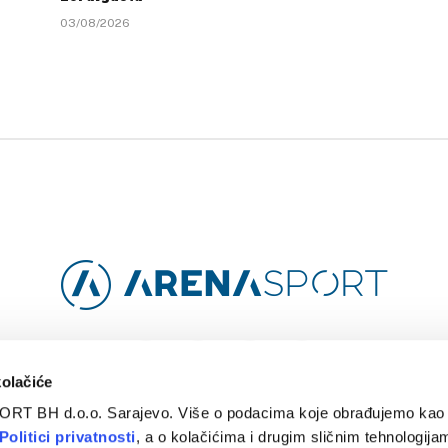
03/08/2026
Facebook
Instagram
YouTube
TikTok
kolačiće
ORT BH d.o.o. Sarajevo. Više o podacima koje obrađujemo kao 
O
ARENA CLOUD
KONTAKT
POLITIKA PRIVATNOSTI
Politici privatnosti
, a o kolačićima i drugim sličnim tehnologijam