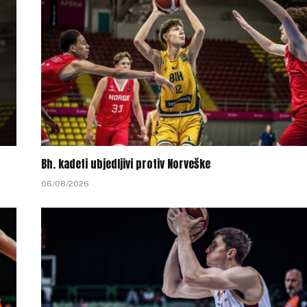
Bh. kadeti ubjedljivi protiv Norveške
06/08/2026