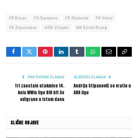
FK Borac
FK Sarajevo
FK Sloboda
FK Velež
FK Željezničar
HŠK Zrinjski
NK Široki Brijeg
Facebook
Twitter
Pinterest
LinkedIn
Tumblr
WhatsApp
Email
Copy
Link
PRETHODNI ČLANAK
SLJEDEĆI ČLANAK
Tri zaostale utakmice 14.
Andrija Stipanović se vratio u
kola WWin lige BiH bit će
ABA ligu
odigrane u istom danu
SLIČNE OBJAVE