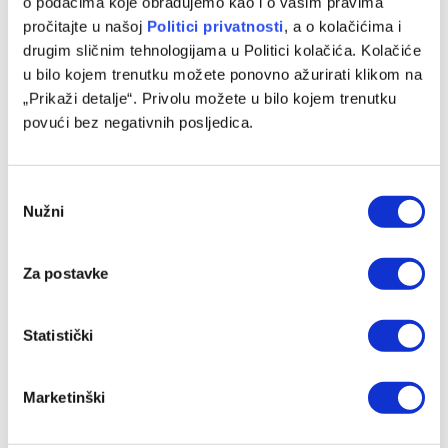
o podacima koje obrađujemo kao i o vašim pravima
pročitajte u našoj
Politici privatnosti
, a o kolačićima i
06/08/2026
drugim sličnim tehnologijama u Politici kolačića. Kolačiće
u bilo kojem trenutku možete ponovno ažurirati klikom na
„Prikaži detalje“. Privolu možete u bilo kojem trenutku
povući bez negativnih posljedica.
Consent
Nužni
Selection
Za postavke
Liverpool – Monaco, prijateljska utakmica
Statistički
06/08/2026
Marketinški