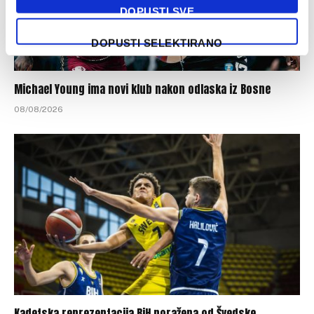
DOPUSTI SVE
DOPUSTI SELEKTIRANO
Michael Young ima novi klub nakon odlaska iz Bosne
08/08/2026
Kadetska reprezentacija BiH poražena od Švedske