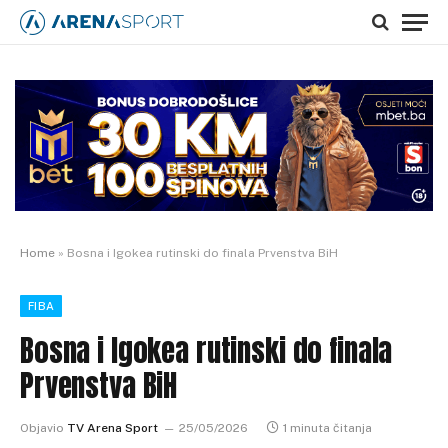
Home
»
Bosna i Igokea rutinski do finala Prvenstva BiH
FIBA
Bosna i Igokea rutinski do finala
Prvenstva BiH
Objavio
TV Arena Sport
25/05/2026
1 minuta čitanja