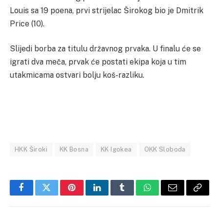
Louis sa 19 poena, prvi strijelac Širokog bio je Dmitrik
Price (10).
Slijedi borba za titulu državnog prvaka. U finalu će se
igrati dva meča, prvak će postati ekipa koja u tim
utakmicama ostvari bolju koš-razliku.
HKK Široki
KK Bosna
KK Igokea
OKK Sloboda
Facebook
Twitter
Pinterest
LinkedIn
Tumblr
WhatsApp
Email
Copy
Link