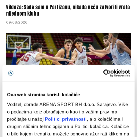
Vildoza: Sada sam u Partizanu, nikada neću zatvoriti vrata
nijednom klubu
09/08/2026
Ova web stranica koristi kolačiće
Voditelj obrade ARENA SPORT BH d.o.o. Sarajevo. Više
Kadetska reprezentacija BiH savladala Bugarsku
o podacima koje obrađujemo kao i o vašim pravima
pročitajte u našoj
Politici privatnosti
, a o kolačićima i
08/08/2026
drugim sličnim tehnologijama u Politici kolačića. Kolačiće
u bilo kojem trenutku možete ponovno ažurirati klikom na