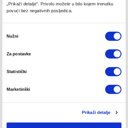
„Prikaži detalje“. Privolu možete u bilo kojem trenutku
povući bez negativnih posljedica.
Consent
Nužni
Selection
Za postavke
Kurtinaitis objavio spisak za Tursku i BiH, Litvanci
Statistički
dočekuju Zmajeve bez NBA zvijezda
08/08/2026
Marketinški
Prikaži detalje