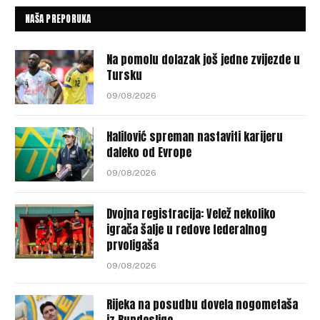
NAŠA PREPORUKA
Na pomolu dolazak još jedne zvijezde u
Tursku
09/08/2026
Halilović spreman nastaviti karijeru
daleko od Evrope
09/08/2026
Dvojna registracija: Velež nekoliko
igrača šalje u redove federalnog
prvoligaša
09/08/2026
Rijeka na posudbu dovela nogometaša