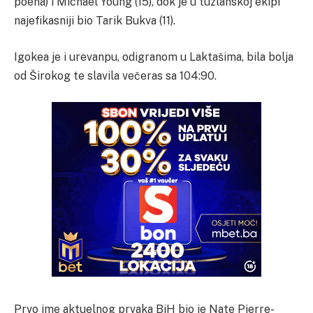
poena) i Michael Young (15), dok je u tuzlanskoj ekipi
najefikasniji bio Tarik Bukva (11).
Igokea je i urevanpu, odigranom u Laktašima, bila bolja
od Širokog te slavila večeras sa 104:90.
Prvo ime aktuelnog prvaka BiH bio je Nate Pierre-