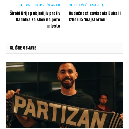
PRETHODNI ČLANAK
SLJEDEĆI ČLANAK
Široki Brijeg ubjedljiv protiv
Budućnost savladala Dubai i
Radnika za skok na peto
izborila ‘majstoricu’
mjesto
SLIČNE OBJAVE