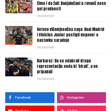
čime i da žali: Banjalučani u revanš nose
gol prednosti
06/08/2026
Gotova višemjesečna saga: Real Madrid
i Vinicius Junior postigli dogovor o
nastavku saradnje
06/08/2026
Barbarez: Da su odabrali drugu
reprezentaciju onda bi ‘birali’, a ne
pripadali
06/08/2026
Facebook
Instagram
YouTube
TikTok