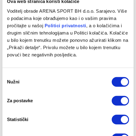
Ova web stranica koristi kolačiće
Voditelj obrade ARENA SPORT BH d.o.o. Sarajevo. Više
o podacima koje obrađujemo kao i o vašim pravima
pročitajte u našoj
Politici privatnosti
, a o kolačićima i
drugim sličnim tehnologijama u Politici kolačića. Kolačiće
Chase Audige predstavljen u novom klubu
u bilo kojem trenutku možete ponovno ažurirati klikom na
05/08/2026
„Prikaži detalje“. Privolu možete u bilo kojem trenutku
povući bez negativnih posljedica.
Consent
Nužni
Selection
Za postavke
Statistički
Sloboda novo pojačanje pronašla u redovima Bosne