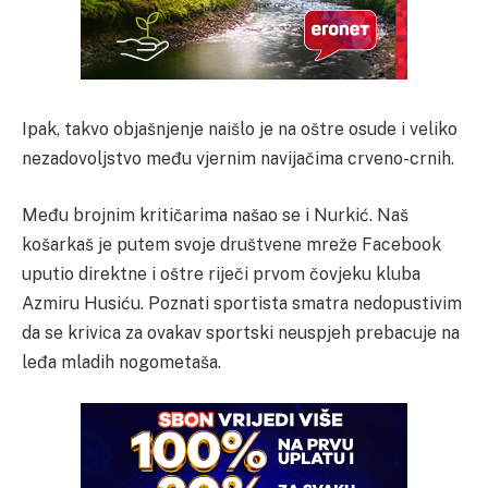
Ipak, takvo objašnjenje naišlo je na oštre osude i veliko
nezadovoljstvo među vjernim navijačima crveno-crnih.
Među brojnim kritičarima našao se i Nurkić. Naš
košarkaš je putem svoje društvene mreže Facebook
uputio direktne i oštre riječi prvom čovjeku kluba
Azmiru Husiću. Poznati sportista smatra nedopustivim
da se krivica za ovakav sportski neuspjeh prebacuje na
leđa mladih nogometaša.