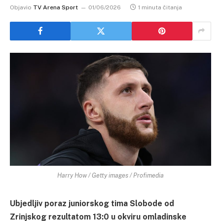
Objavio
TV Arena Sport
01/06/2026
1 minuta čitanja
Harry How / Getty images / Profimedia
Ubjedljiv poraz juniorskog tima Slobode od
Zrinjskog rezultatom 13:0 u okviru omladinske