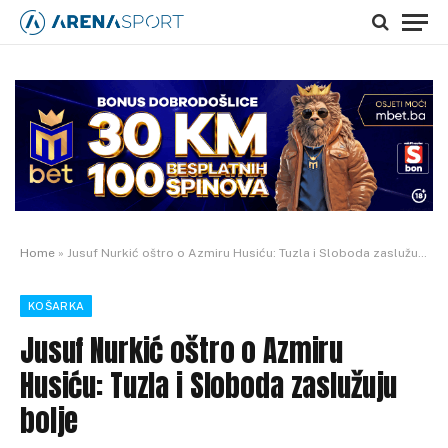
Home
»
Jusuf Nurkić oštro o Azmiru Husiću: Tuzla i Sloboda zaslužuju bolje
KOŠARKA
Jusuf Nurkić oštro o Azmiru
Husiću: Tuzla i Sloboda zaslužuju
bolje