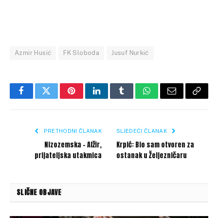
Azmir Husić
FK Sloboda
Jusuf Nurkić
Facebook
Twitter
Pinterest
LinkedIn
Tumblr
WhatsApp
Email
Copy
Link
PRETHODNI ČLANAK
SLJEDEĆI ČLANAK
Nizozemska – Alžir,
Krpić: Bio sam otvoren za
prijateljska utakmica
ostanak u Željezničaru
SLIČNE OBJAVE