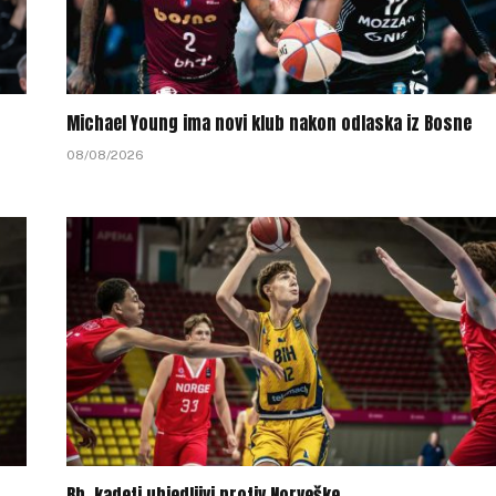
Michael Young ima novi klub nakon odlaska iz Bosne
08/08/2026
Bh. kadeti ubjedljivi protiv Norveške