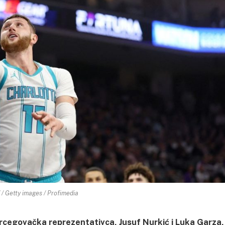
 Getty images / Profimedia
rcegovačka reprezentativca, Jusuf Nurkić i Luka Garza,