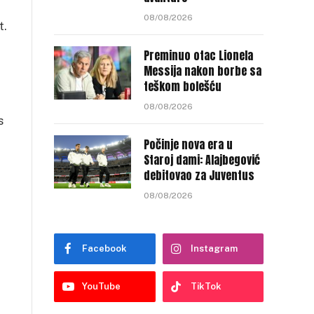
08/08/2026
t.
Preminuo otac Lionela
Messija nakon borbe sa
teškom bolešću
08/08/2026
s
Počinje nova era u
Staroj dami: Alajbegović
debitovao za Juventus
08/08/2026
Facebook
Instagram
YouTube
TikTok