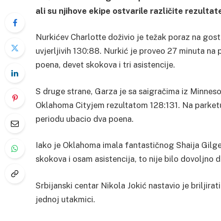
ali su njihove ekipe ostvarile različite rezultat
Nurkićev Charlotte doživio je težak poraz na gos
uvjerljivih 130:88. Nurkić je proveo 27 minuta na
poena, devet skokova i tri asistencije.
S druge strane, Garza je sa saigračima iz Minnes
Oklahoma Cityjem rezultatom 128:131. Na parketu
periodu ubacio dva poena.
Iako je Oklahoma imala fantastičnog Shaija Gilge
skokova i osam asistencija, to nije bilo dovoljno 
Srbijanski centar Nikola Jokić nastavio je briljirati
jednoj utakmici.