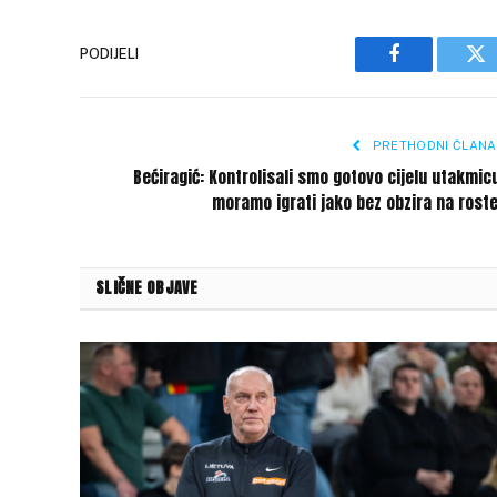
PODIJELI
Facebook
Tw
PRETHODNI ČLANA
Bećiragić: Kontrolisali smo gotovo cijelu utakmic
moramo igrati jako bez obzira na rost
SLIČNE OBJAVE