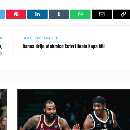
itter
Pinterest
LinkedIn
Tumblr
WhatsApp
Email
Co
Li
K
SLJEDEĆI ČLANAK
u,
Danas dvije utakmice četvrtfinala Kupa BiH
er