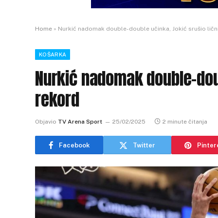
Home
»
Nurkić nadomak double-double učinka, Jokić srušio ličn
KOŠARKA
Nurkić nadomak double-doub
rekord
Objavio
TV Arena Sport
25/02/2025
2 minute čitanja
Facebook
Twitter
Pinter