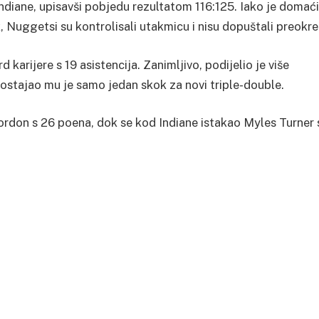
ndiane, upisavši pobjedu rezultatom 116:125. Iako je domaći
Nuggetsi su kontrolisali utakmicu i nisu dopuštali preokre
d karijere s 19 asistencija. Zanimljivo, podijelio je više
dostajao mu je samo jedan skok za novi triple-double.
ordon s 26 poena, dok se kod Indiane istakao Myles Turner 