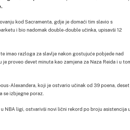
e.
tovanju kod Sacramenta, gdje je domaći tim slavio s
 parketu i bio nadomak double-double učinka, upisavši 12
ote imao razloga za slavlje nakon gostujuće pobjede nad
 je proveo devet minuta kao zamjena za Naza Reida i u to
ous-Alexandera, koji je ostvario učinak od 39 poena, deset
da se izbjegne poraz.
 u NBA ligi, ostvarivši novi lični rekord po broju asistencija 