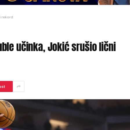
i rekord
le učinka, Jokić srušio lični
est