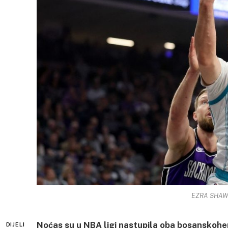
EZRA SHAW /
Noćas su u NBA ligi nastupila oba bosanskohe
DIJELI