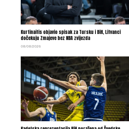
Kurtinaitis objavio spisak za Tursku i BiH, Litvanci
dočekuju Zmajeve bez NBA zvijezda
08/08/2026
Kadetska reprezentacija BiH poražena od Švedske