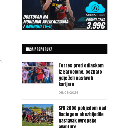
NAŠA PREPORUKA
m
Torres pred odlaskom
iz Barcelone, poznato
gdje želi nastaviti
karijeru
08/08/2026
u
SFK 2000 pobjedom nad
Racingom obezbijedile
nastavak evropske
avanture