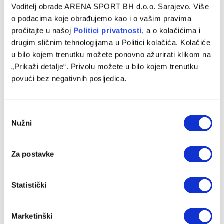
Voditelj obrade ARENA SPORT BH d.o.o. Sarajevo. Više
o podacima koje obrađujemo kao i o vašim pravima
pročitajte u našoj
Politici privatnosti
, a o kolačićima i
drugim sličnim tehnologijama u Politici kolačića. Kolačiće
u bilo kojem trenutku možete ponovno ažurirati klikom na
„Prikaži detalje“. Privolu možete u bilo kojem trenutku
povući bez negativnih posljedica.
Michael Young ima novi klub nakon odlaska iz Bosne
08/08/2026
Consent
Nužni
Selection
Za postavke
Statistički
Marketinški