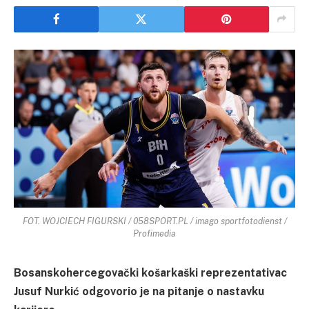
FOT. WOJCIECH FIGURSKI / 058SPORT.PL / imago sportfotodienst /
Profimedia
Bosanskohercegovački košarkaški reprezentativac
Jusuf Nurkić odgovorio je na pitanje o nastavku