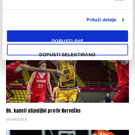
Kadetska reprezentacija BiH poražena od Švedske
Prikaži detalje
07/08/2026
DOPUSTI SVE
DOPUSTI SELEKTIRANO
Bh. kadeti ubjedljivi protiv Norveške
06/08/2026