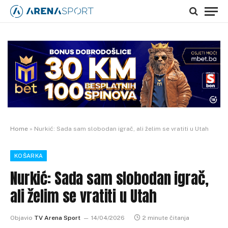
Home
»
Nurkić: Sada sam slobodan igrač, ali želim se vratiti u Utah
KOŠARKA
Nurkić: Sada sam slobodan igrač,
ali želim se vratiti u Utah
Objavio
TV Arena Sport
14/04/2026
2 minute čitanja