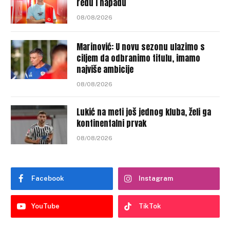
redu i napadu
08/08/2026
Marinović: U novu sezonu ulazimo s
ciljem da odbranimo titulu, imamo
najviše ambicije
08/08/2026
Lukić na meti još jednog kluba, želi ga
kontinentalni prvak
08/08/2026
Facebook
Instagram
YouTube
TikTok