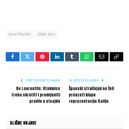
Jusuf Nurkić
Utah Jazz
Facebook
Twitter
Pinterest
LinkedIn
Tumblr
WhatsApp
Email
Copy
Link
PRETHODNI ČLANAK
SLJEDEĆI ČLANAK
De Laurentiis: Utakmice
Španski stručnjak ne želi
treba skratiti i promijeniti
preuzeti klupu
pravilo o ofsajdu
reprezentaciju Italije
SLIČNE OBJAVE