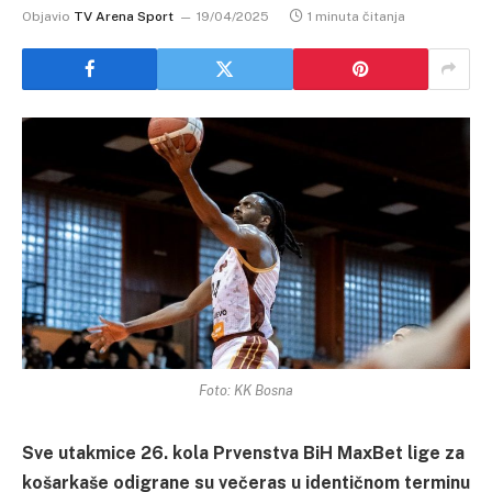
Objavio
TV Arena Sport
19/04/2025
1 minuta čitanja
Foto: KK Bosna
Sve utakmice 26. kola Prvenstva BiH MaxBet lige za
košarkaše odigrane su večeras u identičnom terminu