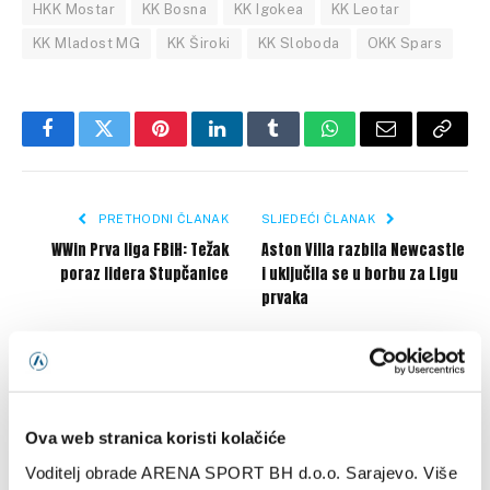
HKK Mostar
KK Bosna
KK Igokea
KK Leotar
KK Mladost MG
KK Široki
KK Sloboda
OKK Spars
Facebook
Twitter
Pinterest
LinkedIn
Tumblr
WhatsApp
Email
Copy
Link
PRETHODNI ČLANAK
SLJEDEĆI ČLANAK
WWin Prva liga FBiH: Težak
Aston Villa razbila Newcastle
poraz lidera Stupčanice
i uključila se u borbu za Ligu
prvaka
SLIČNE OBJAVE
Ova web stranica koristi kolačiće
Voditelj obrade ARENA SPORT BH d.o.o. Sarajevo. Više