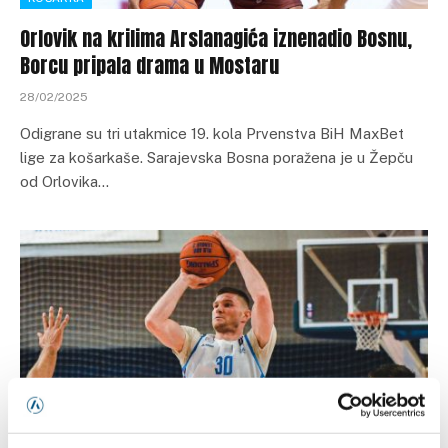
Orlovik na krilima Arslanagića iznenadio Bosnu,
Borcu pripala drama u Mostaru
28/02/2025
Odigrane su tri utakmice 19. kola Prvenstva BiH MaxBet
lige za košarkaše. Sarajevska Bosna poražena je u Žepču
od Orlovika…