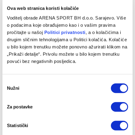
KOŠARKA
Ova web stranica koristi kolačiće
Prvenstvo BiH za košarkaše: Sloboda slavila
Voditelj obrade ARENA SPORT BH d.o.o. Sarajevo. Više
protiv Slavije, Orlovik namučio Široki
o podacima koje obrađujemo kao i o vašim pravima
08/02/2025
pročitajte u našoj
Politici privatnosti
, a o kolačićima i
drugim sličnim tehnologijama u Politici kolačića. Kolačiće
Odigrane su četiri utakmice 18. kola Prvenstva Bosne i
u bilo kojem trenutku možete ponovno ažurirati klikom na
Hercegovine za košarkaše. Sloboda je slavila na
„Prikaži detalje“. Privolu možete u bilo kojem trenutku
gostovanju kod Slavije rezultatom…
povući bez negativnih posljedica.
Consent
Nužni
Selection
Za postavke
Statistički