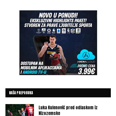
NAŠA PREPORUKA
Luka Kulenović pred odlaskom iz
Nizozemske