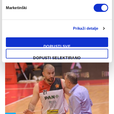
KOŠARKA
Marketinški
Prvenstvo BiH za košarkaše: Bosna savladala
Slaviju, Sloboda upisala treći uzastopni poraz
25/01/2025
Prikaži detalje
Odigrane su tri utakmice 16. kola Prvenstva Bosne i
Hercegovine za košarkaše. Bosna je slavila ubjedljivu
DOPUSTI SVE
pobjedu protiv Slavije rezultatom…
DOPUSTI SELEKTIRANO