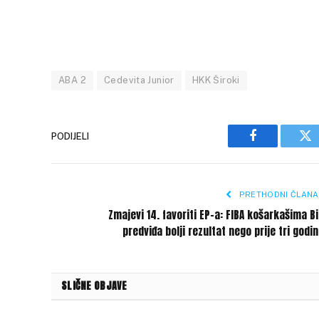
ABA 2
Cedevita Junior
HKK Široki
PODIJELI
Facebook
Tw
PRETHODNI ČLANA
Zmajevi 14. favoriti EP-a: FIBA košarkašima B
predviđa bolji rezultat nego prije tri godi
SLIČNE OBJAVE