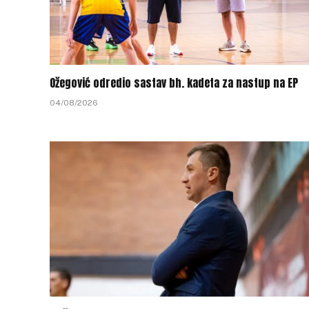
Ožegović odredio sastav bh. kadeta za nastup na EP
04/08/2026