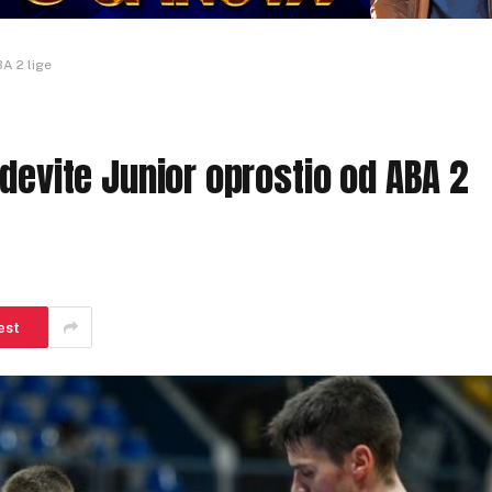
A 2 lige
devite Junior oprostio od ABA 2
est