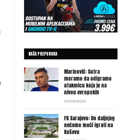
i
NAŠA PREPORUKA
Marinović: Sutra
moramo da odigramo
i
utakmicu koja je na
nivou evropskih
05/08/2026
FK Sarajevo: Do daljnjeg
nećemo moći igrati na
Koševu