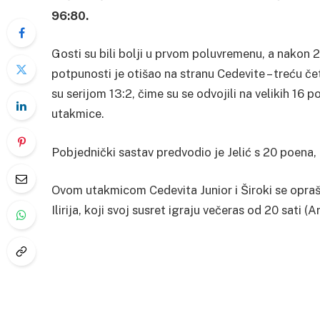
96:80.
Gosti su bili bolji u prvom poluvremenu, a nakon 2
potpunosti je otišao na stranu Cedevite – treću čet
su serijom 13:2, čime su se odvojili na velikih 16 
utakmice.
Pobjednički sastav predvodio je Jelić s 20 poena,
Ovom utakmicom Cedevita Junior i Široki se oprašt
Ilirija, koji svoj susret igraju večeras od 20 sati (