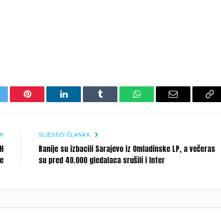
itter
Pinterest
LinkedIn
Tumblr
WhatsApp
Email
Co
Li
K
SLJEDEĆI ČLANAK
iH
Ranije su izbacili Sarajevo iz Omladinske LP, a večeras
ne
su pred 40.000 gledalaca srušili i Inter