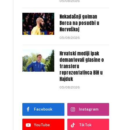
05/08/2026
Nekadašnji golman
Borca na posudbi u
Norveškoj
05/08/2026
Hrvatski mediji ipak
demantovali glasine o
transferu
reprezentativca BiH u
Hajduk
05/08/2026
Facebook
Instagram
YouTube
TikTok