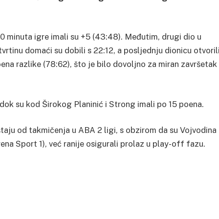
0 minuta igre imali su +5 (43:48). Međutim, drugi dio u
vrtinu domaći su dobili s 22:12, a posljednju dionicu otvoril
poena razlike (78:62), što je bilo dovoljno za miran završetak
 dok su kod Širokog Planinić i Strong imali po 15 poena.
aju od takmičenja u ABA 2 ligi, s obzirom da su Vojvodina 
Arena Sport 1), već ranije osigurali prolaz u play-off fazu.