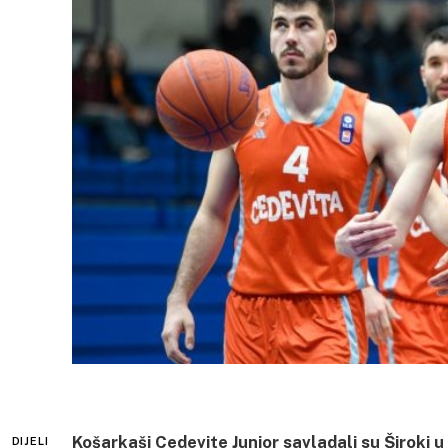
Košarkaši Cedevite Junior savladali su Široki 
DIJELI