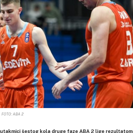
FOTO: ABA 2
u utakmici šestog kola druge faze ABA 2 lige rezultatom