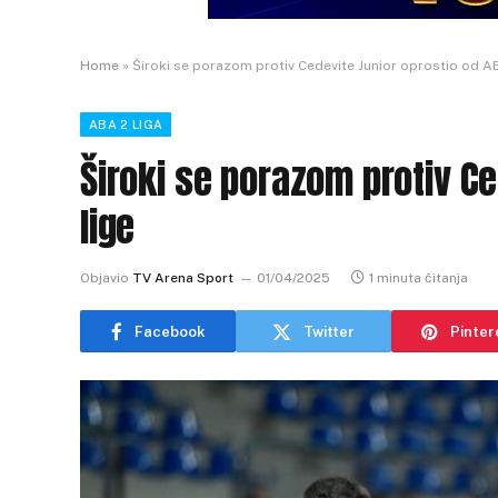
Home
»
Široki se porazom protiv Cedevite Junior oprostio od AB
ABA 2 LIGA
Široki se porazom protiv Ce
lige
Objavio
TV Arena Sport
01/04/2025
1 minuta čitanja
Facebook
Twitter
Pinter