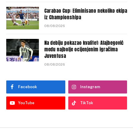
Carabao Cup: Eliminisano nekoliko ekipa
iz Championshipa
08/08/2026
Na debiju pokazao kvalitet: Alajbegović
među najbolje ocijenjenim igračima
Juventusa
08/08/2026
Facebook
Instagram
YouTube
TikTok