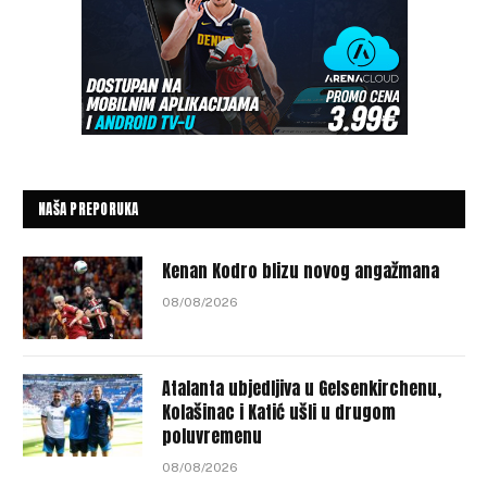
NAŠA PREPORUKA
Kenan Kodro blizu novog angažmana
08/08/2026
Atalanta ubjedljiva u Gelsenkirchenu,
Kolašinac i Katić ušli u drugom
poluvremenu
08/08/2026