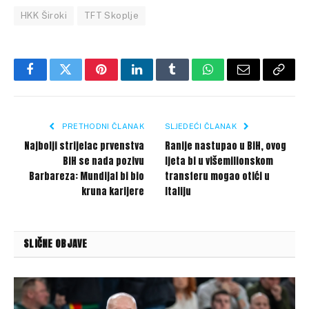
HKK Široki
TFT Skoplje
Facebook
Twitter
Pinterest
LinkedIn
Tumblr
WhatsApp
Email
Copy
Link
PRETHODNI ČLANAK
SLJEDEĆI ČLANAK
Najbolji strijelac prvenstva
Ranije nastupao u BiH, ovog
BiH se nada pozivu
ljeta bi u višemilionskom
Barbareza: Mundijal bi bio
transferu mogao otići u
kruna karijere
Italiju
SLIČNE OBJAVE