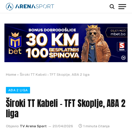
Home
»
Široki TT Kabeli – TFT Skoplje, ABA 2 liga
ABA 2 LIGA
Široki TT Kabeli – TFT Skoplje, ABA 2
liga
Objavio
TV Arena Sport
20/04/2026
1 minuta čitanja