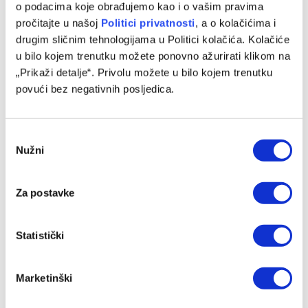
07/08/2026
o podacima koje obrađujemo kao i o vašim pravima
pročitajte u našoj
Politici privatnosti
, a o kolačićima i
drugim sličnim tehnologijama u Politici kolačića. Kolačiće
u bilo kojem trenutku možete ponovno ažurirati klikom na
„Prikaži detalje“. Privolu možete u bilo kojem trenutku
povući bez negativnih posljedica.
Consent
Nužni
Selection
Za postavke
Bh. kadeti ubjedljivi protiv Norveške
06/08/2026
Statistički
Marketinški