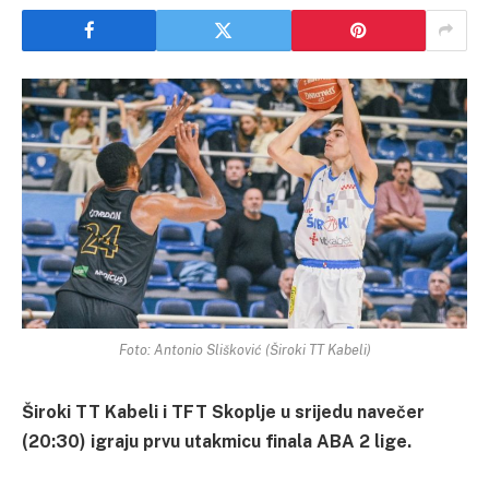
Foto: Antonio Slišković (Široki TT Kabeli)
Široki TT Kabeli i TFT Skoplje u srijedu navečer
(20:30) igraju prvu utakmicu finala ABA 2 lige.