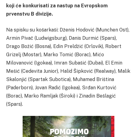
koji će konkurisati za nastup na Evropskom
prvenstvu B divizije.
Na spisku su košarkaši: Dženis Hodović (Munchen Ost),
Armin Pivač (Ludwigsburg), Danis Durmić (Spars),
Drago Božić (Bosna), Edin Preldžić (Orlovik), Robert
Grizelj (Mostar), Marko Tomić (Borac), Mićo
Milovanović (Igokea), Imran Subašić (Dubai), El Emin
Mešić (Cedevita Junior), Halid Šipković (Realway), Malik
Skalonjić (Spartak Subotica), Muhamed Briština
(Paderborn), Jovan Radić (Igokea), Srđan Kurtović
(Borac), Marko Ramljak (Široki) i Zinadin Bešlagić
(Spars).