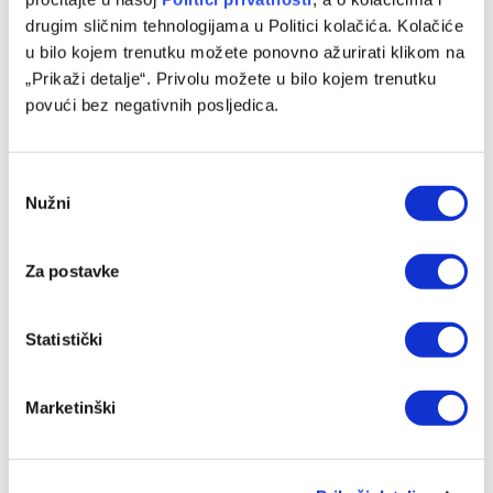
05/08/2026
drugim sličnim tehnologijama u Politici kolačića. Kolačiće
u bilo kojem trenutku možete ponovno ažurirati klikom na
„Prikaži detalje“. Privolu možete u bilo kojem trenutku
povući bez negativnih posljedica.
Consent
Nužni
Selection
Za postavke
Sloboda novo pojačanje pronašla u redovima Bosne
Statistički
04/08/2026
Marketinški