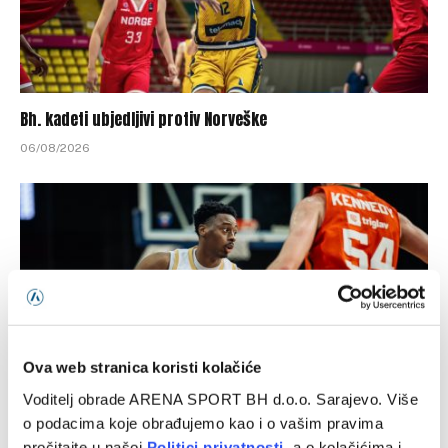
Bh. kadeti ubjedljivi protiv Norveške
06/08/2026
Ova web stranica koristi kolačiće
Voditelj obrade ARENA SPORT BH d.o.o. Sarajevo. Više
o podacima koje obrađujemo kao i o vašim pravima
Chase Audige predstavljen u novom klubu
pročitajte u našoj
Politici privatnosti
, a o kolačićima i