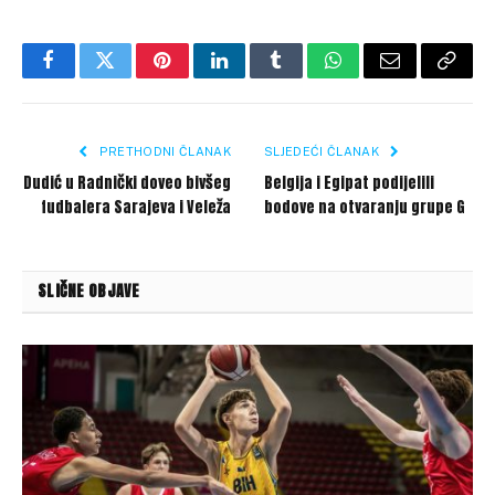
Facebook
Twitter
Pinterest
LinkedIn
Tumblr
WhatsApp
Email
Copy
Link
PRETHODNI ČLANAK
SLJEDEĆI ČLANAK
Dudić u Radnički doveo bivšeg
Belgija i Egipat podijelili
fudbalera Sarajeva i Veleža
bodove na otvaranju grupe G
SLIČNE OBJAVE