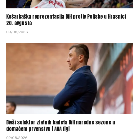
Košarkaška reprezentacija BiH protiv Poljske u Hrasnici
20. avgusta
03/08/2026
Bivši selektor zlatnih kadeta BiH naredne sezone u
domaćem prvenstvu i ABA ligi
02/08/2026