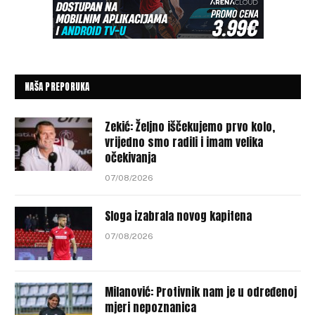
NAŠA PREPORUKA
Zekić: Željno iščekujemo prvo kolo,
vrijedno smo radili i imam velika
očekivanja
07/08/2026
Sloga izabrala novog kapitena
07/08/2026
Milanović: Protivnik nam je u određenoj
mjeri nepoznanica