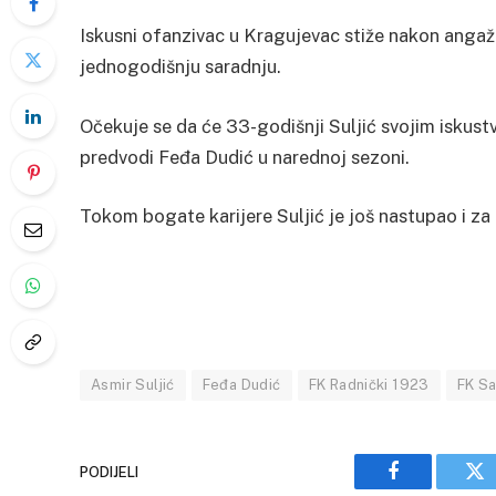
Iskusni ofanzivac u Kragujevac stiže nakon ang
jednogodišnju saradnju.
Očekuje se da će 33-godišnji Suljić svojim iskust
predvodi Feđa Dudić u narednoj sezoni.
Tokom bogate karijere Suljić je još nastupao i za
Asmir Suljić
Feđa Dudić
FK Radnički 1923
FK Sa
PODIJELI
Facebook
Tw