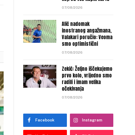
nk
07/08/2026
Alić nadomak
inostranog angažmana,
Valakari poručio: Veoma
smo optimistični
07/08/2026
Zekić: Željno iščekujemo
prvo kolo, vrijedno smo
radili i imam velika
očekivanja
07/08/2026
Facebook
Instagram