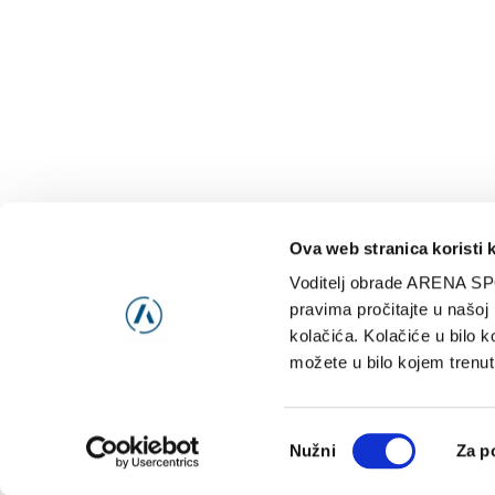
Ova web stranica koristi 
Voditelj obrade ARENA SP
NAJNOVIJE
VIDE
pravima pročitajte u našoj
kolačića. Kolačiće u bilo k
možete u bilo kojem trenut
Consent
Nužni
Za p
Selection