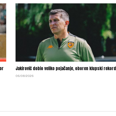
or
Jakirović dobio veliko pojačanje, oboren klupski rekord
06/08/2026