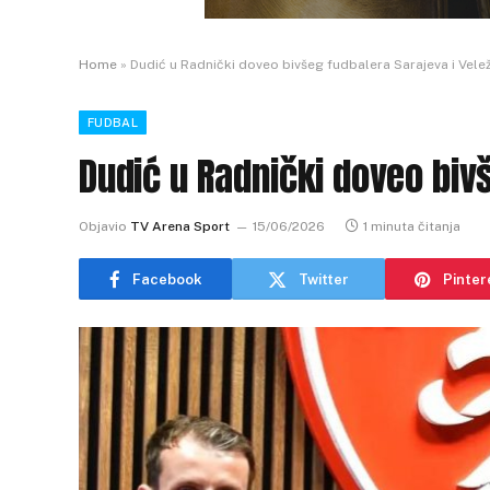
Home
»
Dudić u Radnički doveo bivšeg fudbalera Sarajeva i Vele
FUDBAL
Dudić u Radnički doveo bivš
Objavio
TV Arena Sport
15/06/2026
1 minuta čitanja
Facebook
Twitter
Pinter