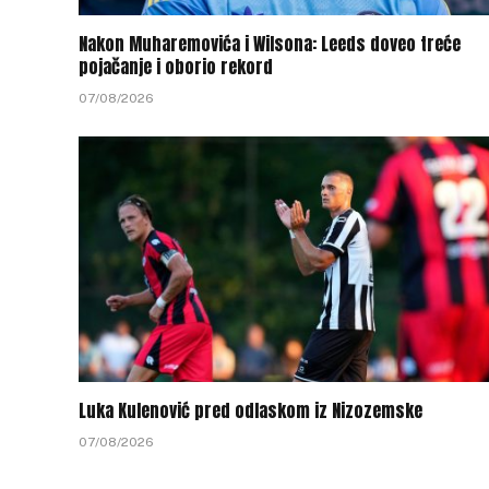
Nakon Muharemovića i Wilsona: Leeds doveo treće
pojačanje i oborio rekord
07/08/2026
Luka Kulenović pred odlaskom iz Nizozemske
07/08/2026