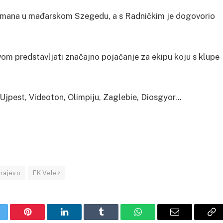
ažmana u mađarskom Szegedu, a s Radničkim je dogovorio
vom predstavljati značajno pojačanje za ekipu koju s klupe
 Ujpest, Videoton, Olimpiju, Zaglebie, Diosgyor…
rajevo
FK Velež
itter
Pinterest
LinkedIn
Tumblr
WhatsApp
Email
Co