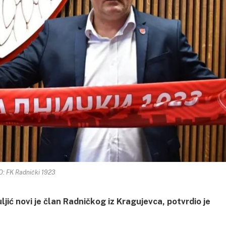
: FK Radnički 1923
jić novi je član Radničkog iz Kragujevca, potvrdio je