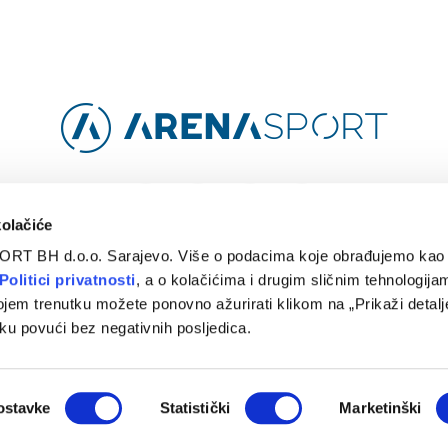
Facebook
Instagram
YouTube
TikTok
kolačiće
ORT BH d.o.o. Sarajevo. Više o podacima koje obrađujemo kao 
O
ARENA CLOUD
KONTAKT
POLITIKA PRIVATNOSTI
Politici privatnosti
, a o kolačićima i drugim sličnim tehnologijam
ojem trenutku možete ponovno ažurirati klikom na „Prikaži detalje
© 2024 Arena Sport. Designed by
WEBMAHER
.
ku povući bez negativnih posljedica.
ostavke
Statistički
Marketinški