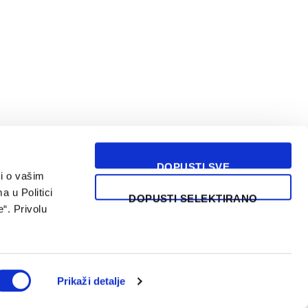
DOPUSTI SVE
i o vašim
USLOVI KORIŠĆENJA
a u Politici
DOPUSTI SELEKTIRANO
“. Privolu
Prikaži detalje