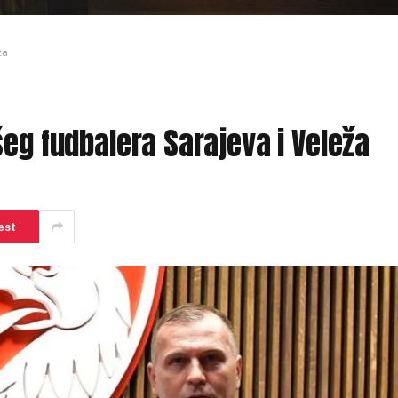
ža
eg fudbalera Sarajeva i Veleža
est