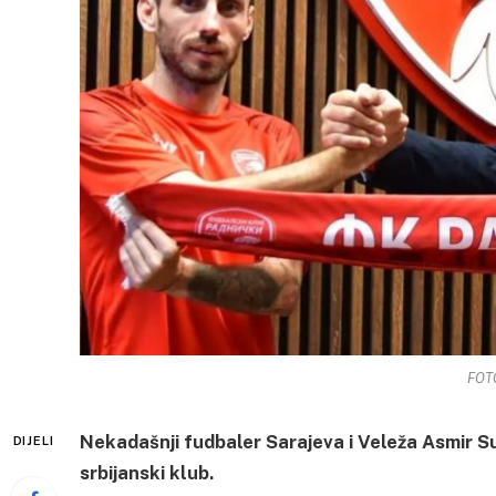
FOTO
Nekadašnji fudbaler Sarajeva i Veleža Asmir Sul
DIJELI
srbijanski klub.