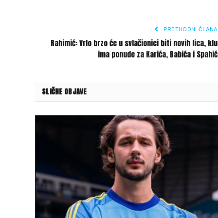
PRETHODNI ČLANA
Rahimić: Vrlo brzo će u svlačionici biti novih lica, kl
ima ponude za Karića, Babića i Spahi
SLIČNE OBJAVE