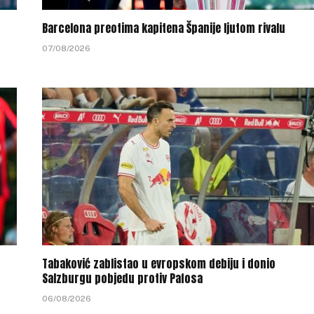
Barcelona preotima kapitena Španije ljutom rivalu
07/08/2026
Tabaković zablistao u evropskom debiju i donio
Salzburgu pobjedu protiv Pafosa
06/08/2026