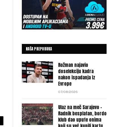
NAŠA PREPORUKA
Rožman najavio
doselekciju kadra
nakon ispadanja iz
Evrope
07/08/2026
Ulaz na meč Sarajevo –
Radnik besplatan, bordo
klub dao upute onima
py
koji su već kupili kartu