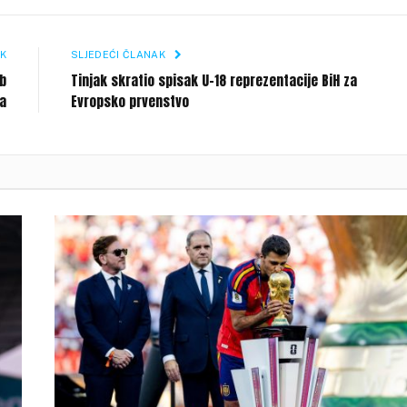
Li
K
SLJEDEĆI ČLANAK
ub
Tinjak skratio spisak U-18 reprezentacije BiH za
ća
Evropsko prvenstvo