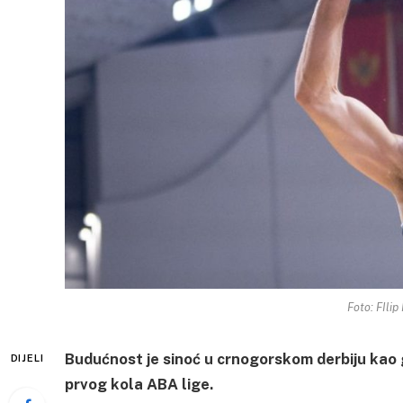
Foto: FIli
Budućnost je sinoć u crnogorskom derbiju kao 
DIJELI
prvog kola ABA lige.