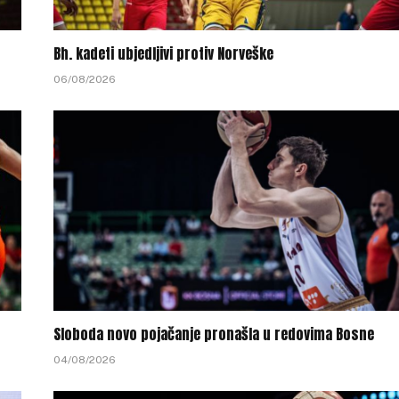
Bh. kadeti ubjedljivi protiv Norveške
06/08/2026
Sloboda novo pojačanje pronašla u redovima Bosne
04/08/2026