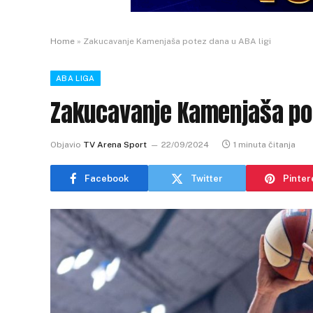
Home
»
Zakucavanje Kamenjaša potez dana u ABA ligi
ABA LIGA
Zakucavanje Kamenjaša pot
Objavio
TV Arena Sport
22/09/2024
1 minuta čitanja
Facebook
Twitter
Pinter