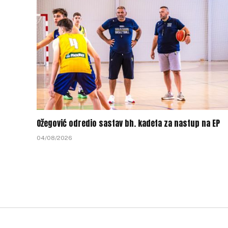
Ožegović odredio sastav bh. kadeta za nastup na EP
04/08/2026