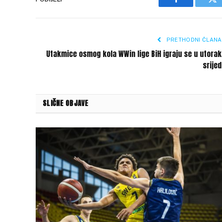
Facebook
Tw
PRETHODNI ČLANA
Utakmice osmog kola WWin lige BiH igraju se u utorak
srije
SLIČNE OBJAVE