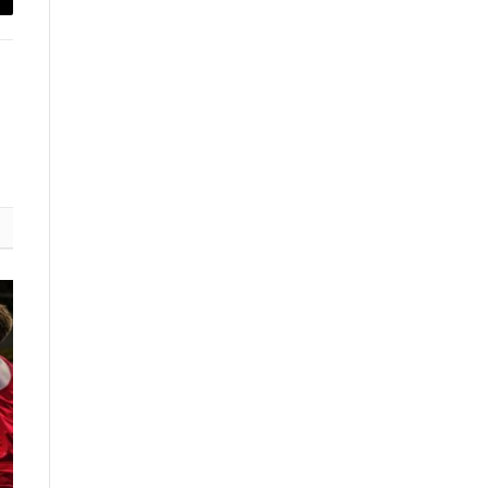
py
nk