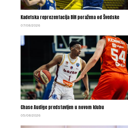
Kadetska reprezentacija BiH poražena od Švedske
07/08/2026
Chase Audige predstavljen u novom klubu
05/08/2026