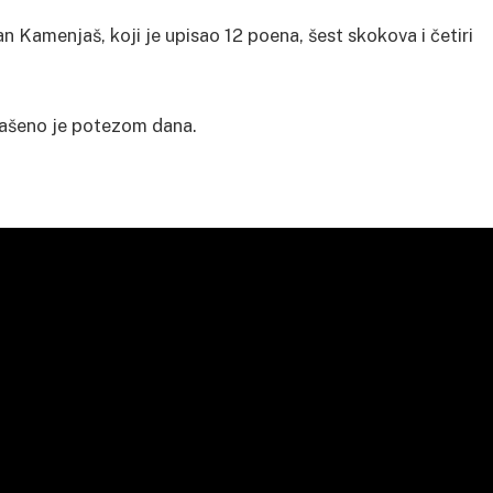
n Kamenjaš, koji je upisao 12 poena, šest skokova i četiri
lašeno je potezom dana.