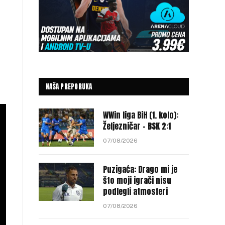
NAŠA PREPORUKA
WWin liga BiH (1. kolo):
Željezničar – BSK 2:1
07/08/2026
Puzigaća: Drago mi je
što moji igrači nisu
podlegli atmosferi
07/08/2026