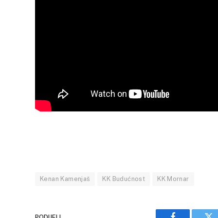
Kenan Kamenjaš
KK Budućnost
KK Mornar
PODIJELI