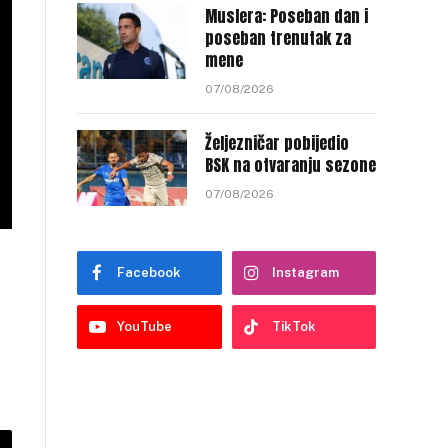
Muslera: Poseban dan i
poseban trenutak za
mene
07/08/2026
Željezničar pobijedio
BSK na otvaranju sezone
07/08/2026
Facebook
Instagram
YouTube
TikTok