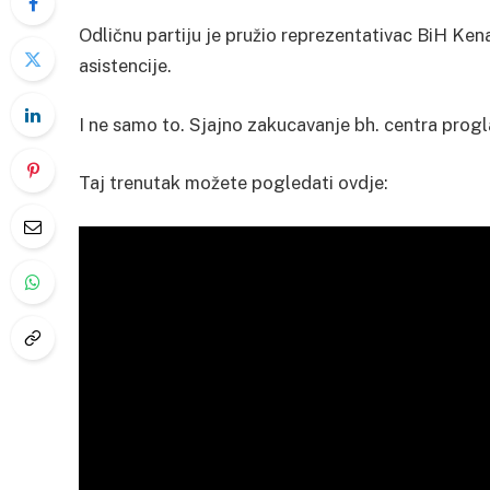
Odličnu partiju je pružio reprezentativac BiH Kena
asistencije.
I ne samo to. Sjajno zakucavanje bh. centra prog
Taj trenutak možete pogledati ovdje: