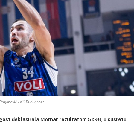
p Roganović / KK Budućnost
gost deklasirala Mornar rezultatom 51:98, u susretu