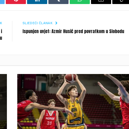
itter
Pinterest
LinkedIn
Tumblr
WhatsApp
Email
Co
Li
K
SLJEDEĆI ČLANAK
 i
Ispunjen uvjet: Azmir Husić pred povratkom u Slobodu
du