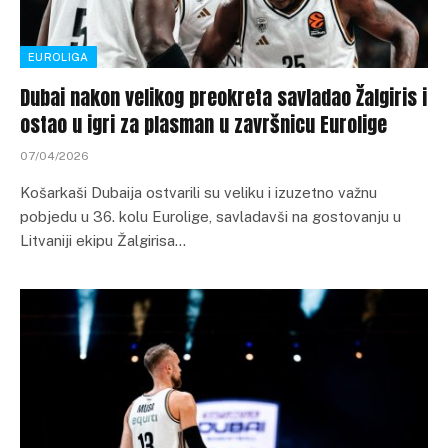
EUROLIGA
Dubai nakon velikog preokreta savladao Žalgiris i
ostao u igri za plasman u završnicu Eurolige
07/04/2026
Košarkaši Dubaija ostvarili su veliku i izuzetno važnu
pobjedu u 36. kolu Eurolige, savladavši na gostovanju u
Litvaniji ekipu Žalgirisa…