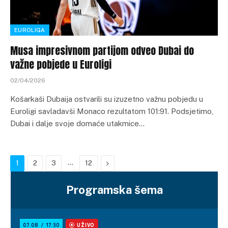
EUROLIGA
Musa impresivnom partijom odveo Dubai do
važne pobjede u Euroligi
02/04/2026
Košarkaši Dubaija ostvarili su izuzetno važnu pobjedu u
Euroligi savladavši Monaco rezultatom 101:91. Podsjetimo,
Dubai i dalje svoje domaće utakmice…
…
Next
1
2
3
12
Programska šema