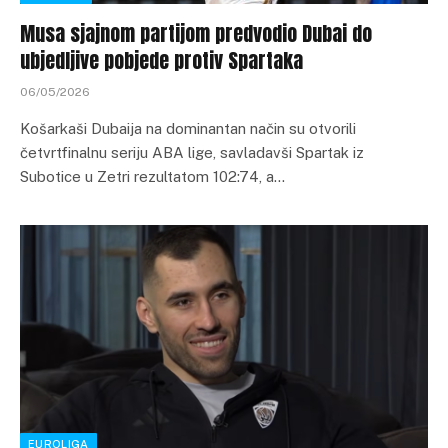
Musa sjajnom partijom predvodio Dubai do
ubjedljive pobjede protiv Spartaka
06/05/2026
Košarkaši Dubaija na dominantan način su otvorili
četvrtfinalnu seriju ABA lige, savladavši Spartak iz
Subotice u Zetri rezultatom 102:74, a…
EUROLIGA