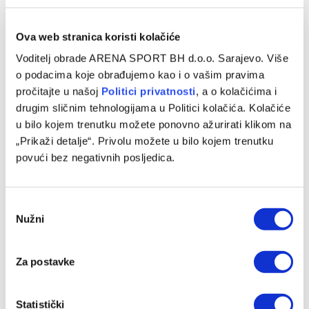
Ova web stranica koristi kolačiće
ABA LIGA
Voditelj obrade ARENA SPORT BH d.o.o. Sarajevo. Više
Dubai srušio Budućnost za vrh ABA lige, Musa
o podacima koje obrađujemo kao i o vašim pravima
ponovo odličan
pročitajte u našoj
Politici privatnosti
, a o kolačićima i
13/04/2026
drugim sličnim tehnologijama u Politici kolačića. Kolačiće
u bilo kojem trenutku možete ponovno ažurirati klikom na
Košarkaši Dubaija upisali su važnu pobjedu u sedmom kolu
„Prikaži detalje“. Privolu možete u bilo kojem trenutku
Top 8 faze ABA lige, savladavši Budućnost rezultatom
povući bez negativnih posljedica.
89:78, čime su…
Consent
Nužni
Selection
Za postavke
Statistički