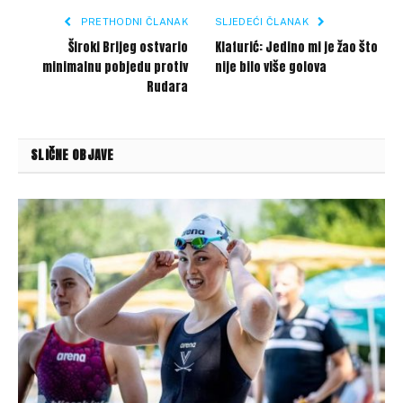
PRETHODNI ČLANAK
SLJEDEĆI ČLANAK
Široki Brijeg ostvario
Klafurić: Jedino mi je žao što
minimalnu pobjedu protiv
nije bilo više golova
Rudara
SLIČNE OBJAVE