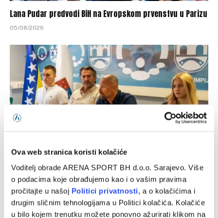
Lana Pudar predvodi BiH na Evropskom prvenstvu u Parizu
05/08/2026
Ova web stranica koristi kolačiće
Voditelj obrade ARENA SPORT BH d.o.o. Sarajevo. Više
Avdić: Očekujem odlične rezultate na Evropskom
prvenstvu i Mediteranskim igrama
o podacima koje obrađujemo kao i o vašim pravima
pročitajte u našoj
Politici privatnosti
, a o kolačićima i
05/08/2026
drugim sličnim tehnologijama u Politici kolačića. Kolačiće
u bilo kojem trenutku možete ponovno ažurirati klikom na