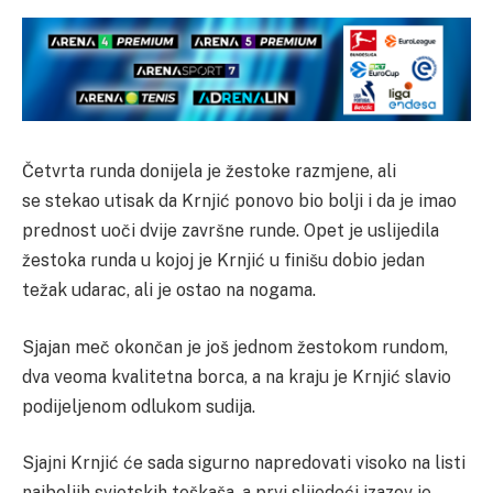
Četvrta runda donijela je žestoke razmjene, ali
se stekao utisak da Krnjić ponovo bio bolji i da je imao
prednost uoči dvije završne runde. Opet je uslijedila
žestoka runda u kojoj je Krnjić u finišu dobio jedan
težak udarac, ali je ostao na nogama.
Sjajan meč okončan je još jednom žestokom rundom,
dva veoma kvalitetna borca, a na kraju je Krnjić slavio
podijeljenom odlukom sudija.
Sjajni Krnjić će sada sigurno napredovati visoko na listi
najboljih svjetskih teškaša, a prvi slijedeći izazov je