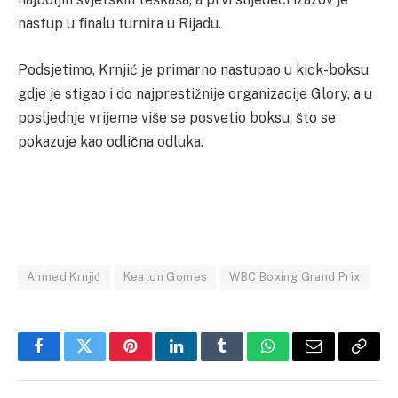
nastup u finalu turnira u Rijadu.
Podsjetimo, Krnjić je primarno nastupao u kick-boksu
gdje je stigao i do najprestižnije organizacije Glory, a u
posljednje vrijeme više se posvetio boksu, što se
pokazuje kao odlična odluka.
Ahmed Krnjić
Keaton Gomes
WBC Boxing Grand Prix
Facebook
Twitter
Pinterest
LinkedIn
Tumblr
WhatsApp
Email
Copy
Link