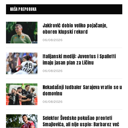
NAŠA PREPORUKA
Jakirović dobio veliko pojačanje,
oboren klupski rekord
06/08/2026
Italijanski mediji: Juventus i Spalletti
imaju jasan plan za Ličinu
06/08/2026
Nekadašnji fudbaler Sarajeva vratio se u
domovinu
06/08/2026
Selektor Švedske pokušao preoteti
Smajlovića, ali nije uspio: Barbarez već