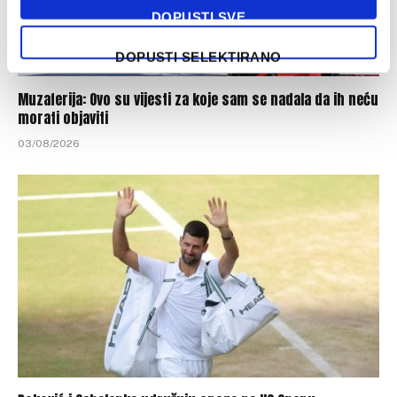
DOPUSTI SVE
DOPUSTI SELEKTIRANO
Muzaferija: Ovo su vijesti za koje sam se nadala da ih neću
morati objaviti
03/08/2026