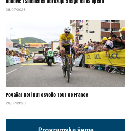
Đoković i Sabalenka udružuju snage na US Openu
28/07/2026
Pogačar peti put osvojio Tour de France
26/07/2026
Programska šema