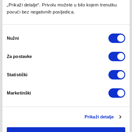
„Prikaži detalje“. Privolu možete u bilo kojem trenutku
povući bez negativnih posljedica.
Consent
Nužni
Selection
Za postavke
Džumhur opravdao ulogu favorita u Poljskoj
Statistički
04/08/2026
Marketinški
Prikaži detalje