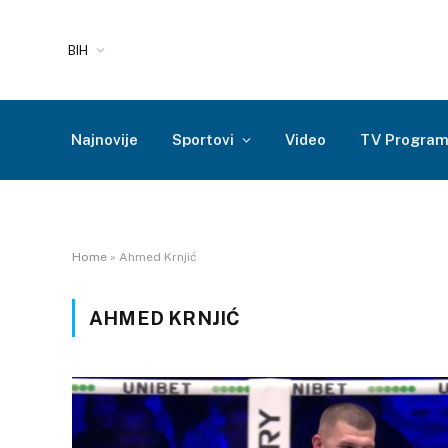
BIH
Najnovije
Sportovi
Video
TV Progra
Home
»
Ahmed Krnjić
AHMED KRNJIĆ