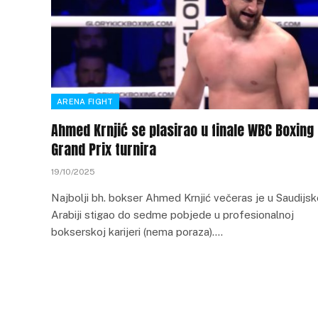
ARENA FIGHT
Ahmed Krnjić se plasirao u finale WBC Boxing
Grand Prix turnira
19/10/2025
Najbolji bh. bokser Ahmed Krnjić večeras je u Saudijsk
Arabiji stigao do sedme pobjede u profesionalnoj
bokserskoj karijeri (nema poraza).…