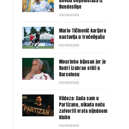
dovela nogometaša iz
Bundeslige
09/08/2026
Mario Tičinović karijeru
nastavlja u trećeligašu
09/08/2026
Mourinho bijesan jer je
Rodri izabrao otići u
Barcelonu
09/08/2026
Vildoza: Sada sam u
Partizanu, nikada neću
zatvoriti vrata nijednom
klubu
09/08/2026