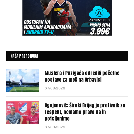
NAŠA PREPORUKA
Muslera i Puzigaća odredili početne
postave za meč na Grbavici
07/08/2026
Ognjenović: Široki Brijeg je protivnik za
respekt, nemamo pravo da ih
potcijenimo
07/08/2026