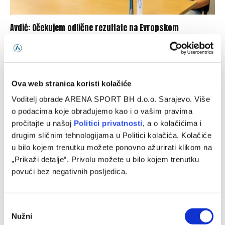
Avdić: Očekujem odlične rezultate na Evropskom
prvenstvu i Mediteranskim igrama
05/08/2026
Ova web stranica koristi kolačiće
Voditelj obrade ARENA SPORT BH d.o.o. Sarajevo. Više
o podacima koje obrađujemo kao i o vašim pravima
pročitajte u našoj
Politici privatnosti
, a o kolačićima i
drugim sličnim tehnologijama u Politici kolačića. Kolačiće
u bilo kojem trenutku možete ponovno ažurirati klikom na
„Prikaži detalje“. Privolu možete u bilo kojem trenutku
povući bez negativnih posljedica.
Džumhur opravdao ulogu favorita u Poljskoj
Consent
04/08/2026
Nužni
Selection