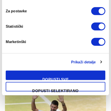
Za postavke
Statistički
Marketinški
Prikaži detalje
Muzaferija: Ovo su vijesti za koje sam se nadala da ih neću
morati objaviti
03/08/2026
DOPUSTI SVE
DOPUSTI SELEKTIRANO