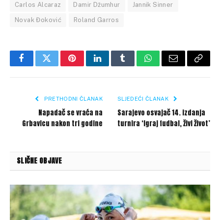
Carlos Alcaraz
Damir Džumhur
Jannik Sinner
Novak Đoković
Roland Garros
Facebook
Twitter
Pinterest
LinkedIn
Tumblr
WhatsApp
Email
Copy
Link
PRETHODNI ČLANAK
SLJEDEĆI ČLANAK
Napadač se vraća na
Sarajevo osvajač 14. izdanja
Grbavicu nakon tri godine
turnira ‘Igraj fudbal, živi život’
SLIČNE OBJAVE