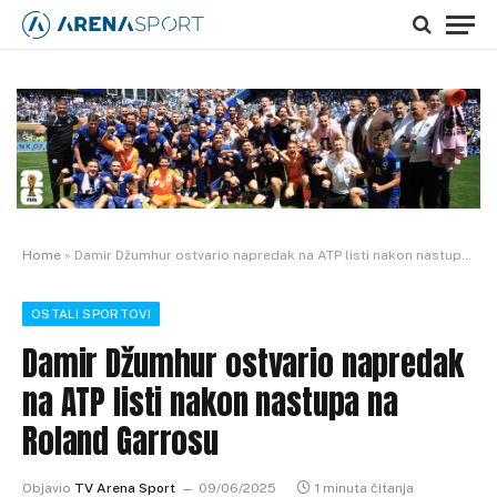
Home
»
Damir Džumhur ostvario napredak na ATP listi nakon nastupa na Roland Garrosu
OSTALI SPORTOVI
Damir Džumhur ostvario napredak
na ATP listi nakon nastupa na
Roland Garrosu
Objavio
TV Arena Sport
09/06/2025
1 minuta čitanja