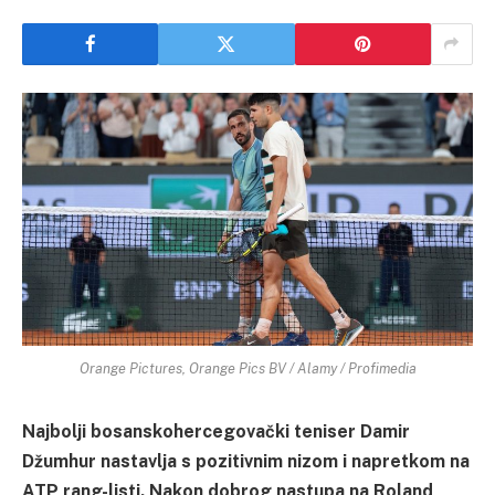
Orange Pictures, Orange Pics BV / Alamy / Profimedia
Najbolji bosanskohercegovački teniser Damir
Džumhur nastavlja s pozitivnim nizom i napretkom na
ATP rang-listi. Nakon dobrog nastupa na Roland