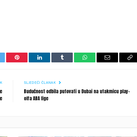
itter
Pinterest
LinkedIn
Tumblr
WhatsApp
Email
Co
Li
K
SLJEDEĆI ČLANAK
je
Budućnost odbila putovati u Dubai na utakmicu play-
je
offa ABA lige