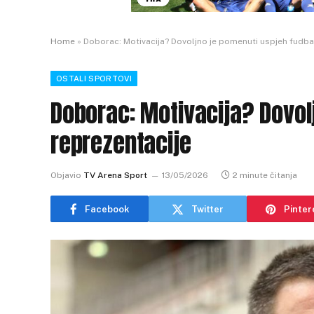
Home
»
Doborac: Motivacija? Dovoljno je pomenuti uspjeh fudba
OSTALI SPORTOVI
Doborac: Motivacija? Dovol
reprezentacije
Objavio
TV Arena Sport
13/05/2026
2 minute čitanja
Facebook
Twitter
Pinter