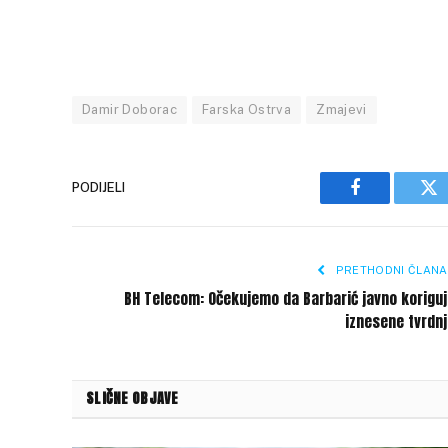
Damir Doborac
Farska Ostrva
Zmajevi
PODIJELI
Facebook
Tw
PRETHODNI ČLANA
BH Telecom: Očekujemo da Barbarić javno korigu
iznesene tvrdn
SLIČNE OBJAVE