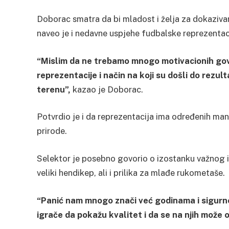
Doborac smatra da bi mladost i želja za dokazivan
naveo je i nedavne uspjehe fudbalske reprezentac
“Mislim da ne trebamo mnogo motivacionih gov
reprezentacije i način na koji su došli do rez
terenu”,
kazao je Doborac.
Potvrdio je i da reprezentacija ima određenih manj
prirode.
Selektor je posebno govorio o izostanku važnog i
veliki hendikep, ali i prilika za mlađe rukometaše.
“Panić nam mnogo znači već godinama i sigurno 
igrače da pokažu kvalitet i da se na njih može o