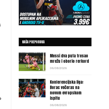
i
NAŠA PREPORUKA
Messi dva puta tresao
mrežu i oborio rerkord
06/08/2026
Konferencijska liga:
Borac večeras na
novom evropskom
ispitu
o
06/08/2026