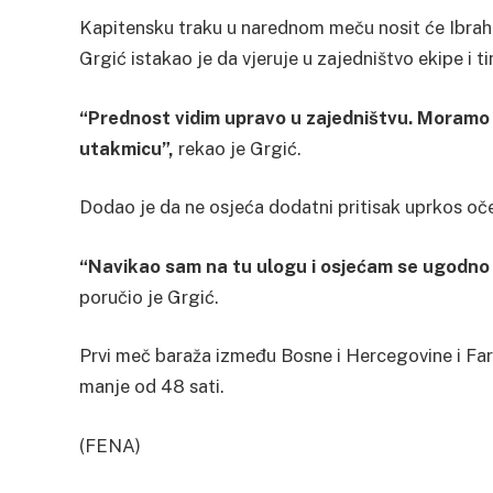
Kapitensku traku u narednom meču nosit će Ibrahi
Grgić istakao je da vjeruje u zajedništvo ekipe i t
“Prednost vidim upravo u zajedništvu. Moramo p
utakmicu”,
rekao je Grgić.
Dodao je da ne osjeća dodatni pritisak uprkos o
“Navikao sam na tu ulogu i osjećam se ugodno 
poručio je Grgić.
Prvi meč baraža između Bosne i Hercegovine i Fars
manje od 48 sati.
(FENA)