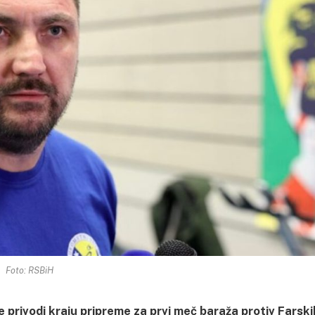
Foto: RSBiH
privodi kraju pripreme za prvi meč baraža protiv Farski