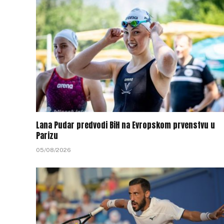
Lana Pudar predvodi BiH na Evropskom prvenstvu u
Parizu
05/08/2026