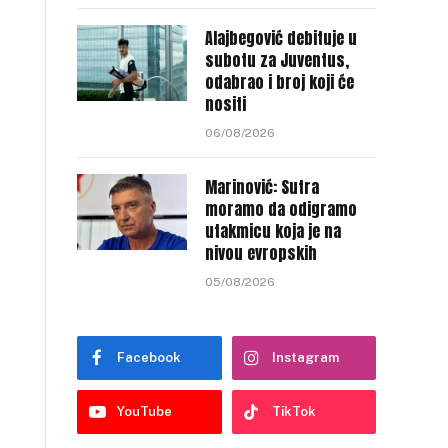
Alajbegović debituje u
subotu za Juventus,
odabrao i broj koji će
nositi
06/08/2026
Marinović: Sutra
moramo da odigramo
utakmicu koja je na
nivou evropskih
05/08/2026
Facebook
Instagram
YouTube
TikTok