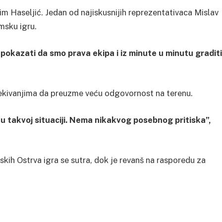
m Haseljić. Jedan od najiskusnijih reprezentativaca Mislav
imsku igru.
okazati da smo prava ekipa i iz minute u minutu graditi
čekivanjima da preuzme veću odgovornost na terenu.
u takvoj situaciji. Nema nikakvog posebnog pritiska”,
kih Ostrva igra se sutra, dok je revanš na rasporedu za