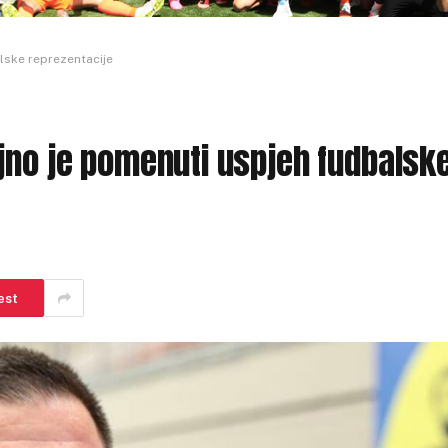
lske reprezentacije
jno je pomenuti uspjeh fudbalsk
est