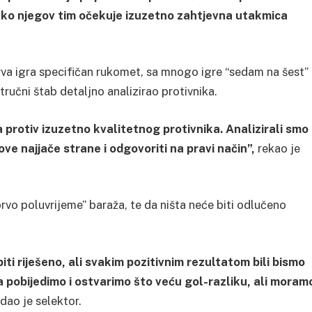
ako njegov tim očekuje izuzetno zahtjevna utakmica
va igra specifičan rukomet, sa mnogo igre “sedam na šest” 
ručni štab detaljno analizirao protivnika.
protiv izuzetno kvalitetnog protivnika. Analizirali smo
ve najjače strane i odgovoriti na pravi način”,
rekao je
prvo poluvrijeme” baraža, te da ništa neće biti odlučeno
ti riješeno, ali svakim pozitivnim rezultatom bili bismo
 pobijedimo i ostvarimo što veću gol-razliku, ali moram
ao je selektor.