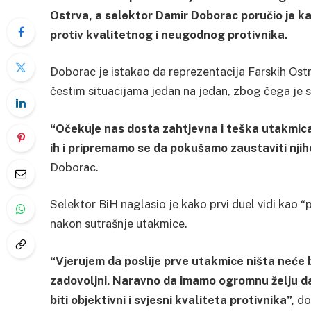
Ostrva, a selektor Damir Doborac poručio je k
protiv kvalitetnog i neugodnog protivnika.
Doborac je istakao da reprezentacija Farskih Ostr
čestim situacijama jedan na jedan, zbog čega je st
“Očekuje nas dosta zahtjevna i teška utakmica 
ih i pripremamo se da pokušamo zaustaviti njiho
Doborac.
Selektor BiH naglasio je kako prvi duel vidi kao “
nakon sutrašnje utakmice.
“Vjerujem da poslije prve utakmice ništa neće bi
zadovoljni. Naravno da imamo ogromnu želju da
biti objektivni i svjesni kvaliteta protivnika”,
dod