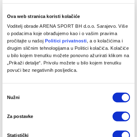
fudbalske reprezentacije
BiH
Ova web stranica koristi kolačiće
SLIČNE OBJAVE
Voditelj obrade ARENA SPORT BH d.o.o. Sarajevo. Više
o podacima koje obrađujemo kao i o vašim pravima
pročitajte u našoj
Politici privatnosti
, a o kolačićima i
drugim sličnim tehnologijama u Politici kolačića. Kolačiće
u bilo kojem trenutku možete ponovno ažurirati klikom na
„Prikaži detalje“. Privolu možete u bilo kojem trenutku
povući bez negativnih posljedica.
Consent
Nužni
Selection
Za postavke
Chase Audige predstavljen u novom klubu
05/08/2026
Statistički