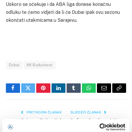
Uskoro se očekuje i da ABA liga donese konačnu
odluku te ćemo vidjeti da li će Dubai ipak ovu sezonu
okončati utakmicama u Sarajevu.
Dubai
KK Budućnost
Facebook
Twitter
Pinterest
LinkedIn
Tumblr
WhatsApp
Email
Copy
Link
PRETHODNI ČLANAK
SLJEDEĆI ČLANAK
Doborac: Motivacija?
Kreće realizacija projekta
Dovoljno je pomenuti uspjeh
FIFA Arena, Infantino stiže u