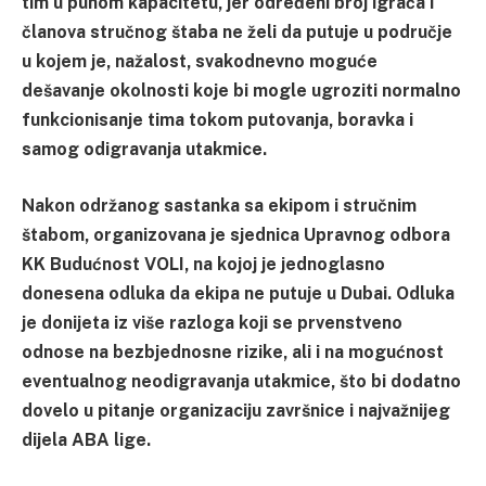
tim u punom kapacitetu, jer određeni broj igrača i
članova stručnog štaba ne želi da putuje u područje
u kojem je, nažalost, svakodnevno moguće
dešavanje okolnosti koje bi mogle ugroziti normalno
funkcionisanje tima tokom putovanja, boravka i
samog odigravanja utakmice.
Nakon održanog sastanka sa ekipom i stručnim
štabom, organizovana je sjednica Upravnog odbora
KK Budućnost VOLI, na kojoj je jednoglasno
donesena odluka da ekipa ne putuje u Dubai. Odluka
je donijeta iz više razloga koji se prvenstveno
odnose na bezbjednosne rizike, ali i na mogućnost
eventualnog neodigravanja utakmice, što bi dodatno
dovelo u pitanje organizaciju završnice i najvažnijeg
dijela ABA lige.