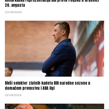
Košarkaška reprezentacija BiH protiv Poljske u Hrasnici
20. avgusta
03/08/2026
Bivši selektor zlatnih kadeta BiH naredne sezone u
domaćem prvenstvu i ABA ligi
02/08/2026