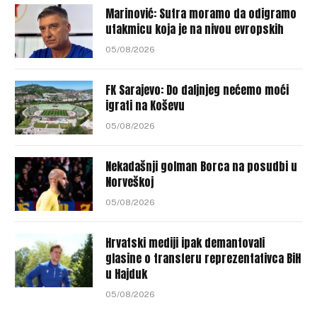
Marinović: Sutra moramo da odigramo
utakmicu koja je na nivou evropskih
05/08/2026
FK Sarajevo: Do daljnjeg nećemo moći
igrati na Koševu
05/08/2026
Nekadašnji golman Borca na posudbi u
Norveškoj
05/08/2026
Hrvatski mediji ipak demantovali
glasine o transferu reprezentativca BiH
u Hajduk
05/08/2026