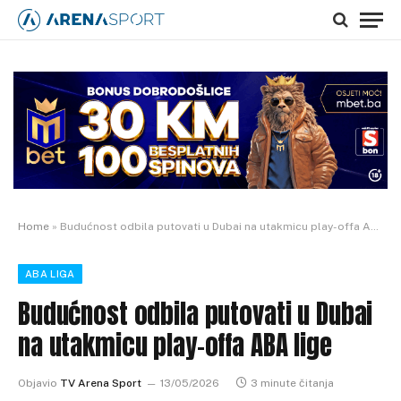
Home
»
Budućnost odbila putovati u Dubai na utakmicu play-offa ABA lige
ABA LIGA
Budućnost odbila putovati u Dubai
na utakmicu play-offa ABA lige
Objavio
TV Arena Sport
13/05/2026
3 minute čitanja