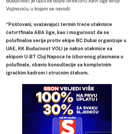
Budućnost je uputila dopis direktoru ABA lige Miliji
Vojinoviću, u kojem se navodi:
“Poštovani, uvažavajući termin treće utakmice
četvrtfinala ABA lige, kao i mogućnost da se
polufinalna serija protiv ekipe BC Dubai organizuje u
UAE, KK Budućnost VOLI je nakon utakmice sa
ekipom U-BT Cluj Napoca te izborenog plasmana u
polufinale, obavio konsultacije sa kompletnim
igračkim kadrom i stručnim štabom.