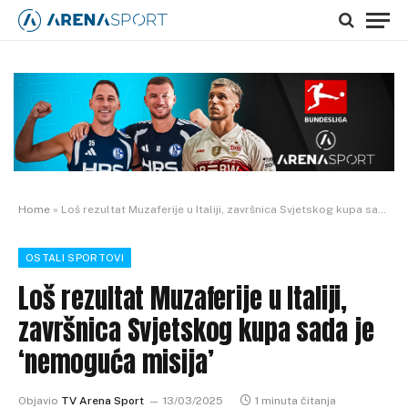
Home
»
Loš rezultat Muzaferije u Italiji, završnica Svjetskog kupa sada je ‘nemoguća misija’
OSTALI SPORTOVI
Loš rezultat Muzaferije u Italiji,
završnica Svjetskog kupa sada je
‘nemoguća misija’
Objavio
TV Arena Sport
13/03/2025
1 minuta čitanja