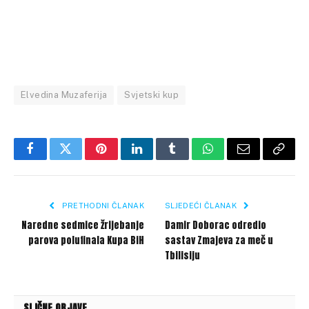
Elvedina Muzaferija
Svjetski kup
Facebook
Twitter
Pinterest
LinkedIn
Tumblr
WhatsApp
Email
Copy
Link
PRETHODNI ČLANAK
SLJEDEĆI ČLANAK
Naredne sedmice žrijebanje
Damir Doborac odredio
parova polufinala Kupa BiH
sastav Zmajeva za meč u
Tbilisiju
SLIČNE OBJAVE