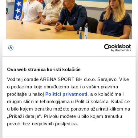
Avdić: Očekujem odlične rezultate na Evropskom
prvenstvu i Mediteranskim igrama
05/08/2026
Ova web stranica koristi kolačiće
Voditelj obrade ARENA SPORT BH d.o.o. Sarajevo. Više
o podacima koje obrađujemo kao i o vašim pravima
pročitajte u našoj
Politici privatnosti
, a o kolačićima i
drugim sličnim tehnologijama u Politici kolačića. Kolačiće
u bilo kojem trenutku možete ponovno ažurirati klikom na
„Prikaži detalje“. Privolu možete u bilo kojem trenutku
povući bez negativnih posljedica.