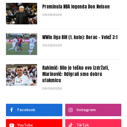
Preminula NBA legenda Don Nelson
09/08/2026
WWin liga BiH (1. kolo): Borac – Velež 3:1
09/08/2026
Rahimić: Bilo je teško ovo izdržati,
Marinović: Odigrali smo dobru
utakmicu
09/08/2026
Facebook
Instagram
YouTube
TikTok