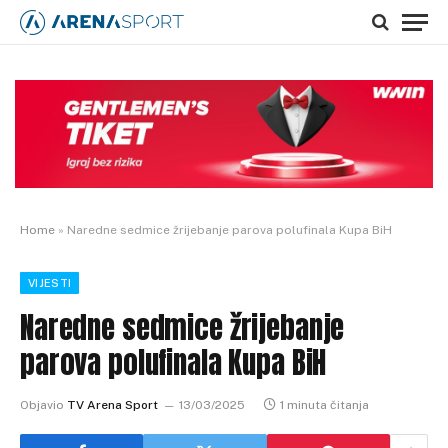
Home
»
Naredne sedmice žrijebanje parova polufinala Kupa BiH
VIJESTI
Naredne sedmice žrijebanje
parova polufinala Kupa BiH
Objavio
TV Arena Sport
13/03/2025
1 minuta čitanja