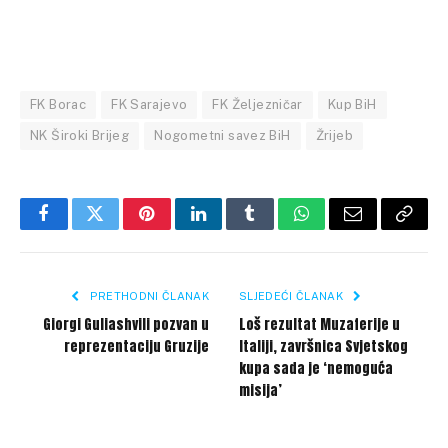
FK Borac
FK Sarajevo
FK Željezničar
Kup BiH
NK Široki Brijeg
Nogometni savez BiH
Žrijeb
Facebook
Twitter
Pinterest
LinkedIn
Tumblr
WhatsApp
Email
Copy
Link
PRETHODNI ČLANAK
SLJEDEĆI ČLANAK
Giorgi Guliashvili pozvan u
Loš rezultat Muzaferije u
reprezentaciju Gruzije
Italiji, završnica Svjetskog
kupa sada je ‘nemoguća
misija’