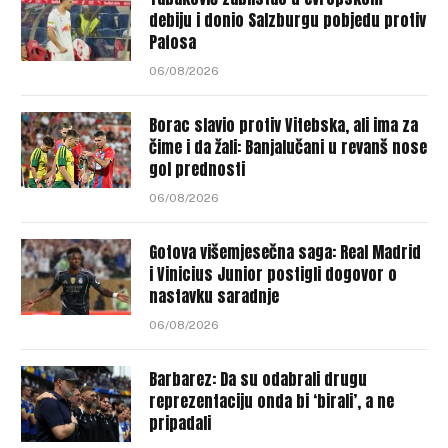
debiju i donio Salzburgu pobjedu protiv
Pafosa
06/08/2026
Borac slavio protiv Vitebska, ali ima za
čime i da žali: Banjalučani u revanš nose
gol prednosti
06/08/2026
Gotova višemjesečna saga: Real Madrid
i Vinicius Junior postigli dogovor o
nastavku saradnje
06/08/2026
Barbarez: Da su odabrali drugu
reprezentaciju onda bi ‘birali’, a ne
pripadali