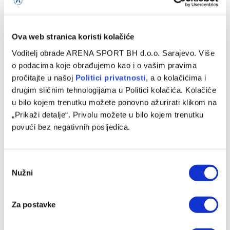
Ova web stranica koristi kolačiće
Voditelj obrade ARENA SPORT BH d.o.o. Sarajevo. Više
Određene početne postave za meč Borac – Vitebsk u
Banjaluci
o podacima koje obrađujemo kao i o vašim pravima
pročitajte u našoj
Politici privatnosti
, a o kolačićima i
06/08/2026
drugim sličnim tehnologijama u Politici kolačića. Kolačiće
u bilo kojem trenutku možete ponovno ažurirati klikom na
„Prikaži detalje“. Privolu možete u bilo kojem trenutku
povući bez negativnih posljedica.
Consent
Nužni
Selection
Za postavke