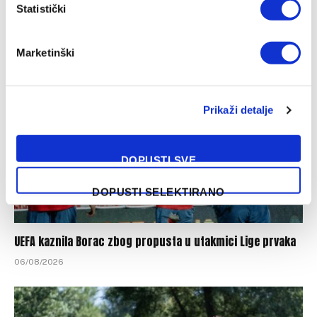
Selektor Švedske pokušao preoteti Smajlovića, ali nije
Statistički
uspio: Barbarez već povukao ključni potez
06/08/2026
Marketinški
Prikaži detalje
DOPUSTI SVE
DOPUSTI SELEKTIRANO
UEFA kaznila Borac zbog propusta u utakmici Lige prvaka
06/08/2026