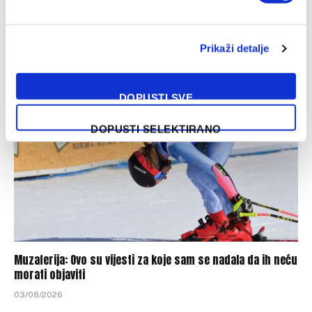
Džumhur opravdao ulogu favorita u Poljskoj
Prikaži detalje
04/08/2026
DOPUSTI SVE
DOPUSTI SELEKTIRANO
Muzaferija: Ovo su vijesti za koje sam se nadala da ih neću
morati objaviti
03/08/2026