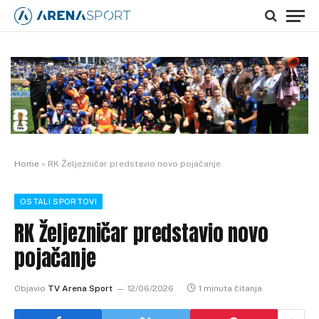
Home
»
RK Željezničar predstavio novo pojačanje
OSTALI SPORTOVI
RK Željezničar predstavio novo
pojačanje
Objavio
TV Arena Sport
12/06/2026
1 minuta čitanja