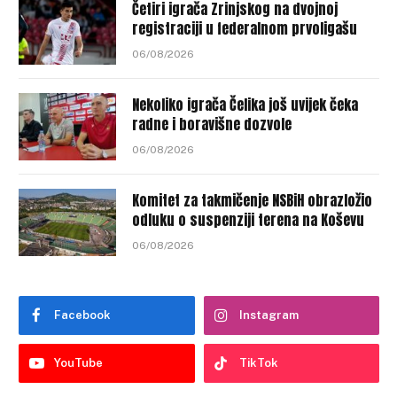
Četiri igrača Zrinjskog na dvojnoj
registraciji u federalnom prvoligašu
06/08/2026
Nekoliko igrača Čelika još uvijek čeka
radne i boravišne dozvole
06/08/2026
Komitet za takmičenje NSBiH obrazložio
odluku o suspenziji terena na Koševu
06/08/2026
Facebook
Instagram
YouTube
TikTok