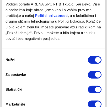
Voditelj obrade ARENA SPORT BH d.o.o. Sarajevo. Više
o podacima koje obrađujemo kao i o vašim pravima
pročitajte u našoj
Politici privatnosti
, a o kolačićima i
drugim sličnim tehnologijama u Politici kolačića. Kolačiće
u bilo kojem trenutku možete ponovno ažurirati klikom na
„Prikaži detalje“. Privolu možete u bilo kojem trenutku
Avdić: Očekujem odlične rezultate na Evropskom
povući bez negativnih posljedica.
prvenstvu i Mediteranskim igrama
05/08/2026
Consent
Nužni
Selection
Za postavke
Statistički
Marketinški