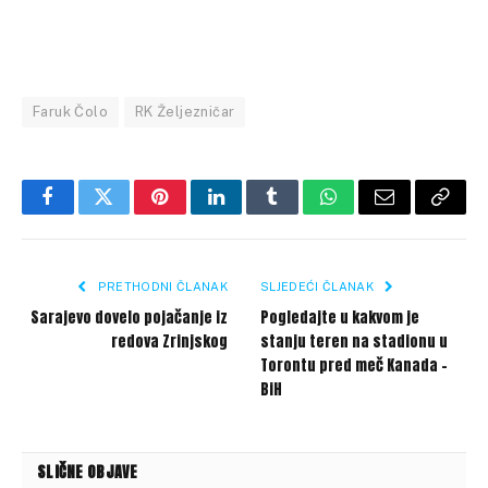
Faruk Čolo
RK Željezničar
Facebook
Twitter
Pinterest
LinkedIn
Tumblr
WhatsApp
Email
Copy
Link
PRETHODNI ČLANAK
SLJEDEĆI ČLANAK
Sarajevo dovelo pojačanje iz
Pogledajte u kakvom je
redova Zrinjskog
stanju teren na stadionu u
Torontu pred meč Kanada –
BiH
SLIČNE OBJAVE