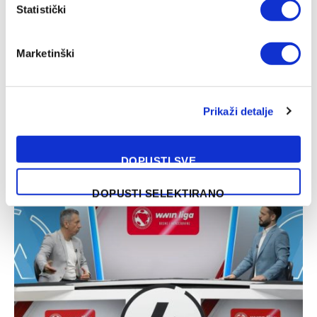
Statistički
Marketinški
Prikaži detalje
Željezničar pobijedio BSK na otvaranju sezone
DOPUSTI SVE
07/08/2026
DOPUSTI SELEKTIRANO