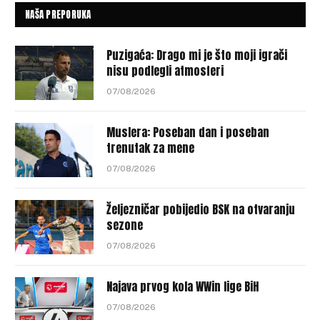
NAŠA PREPORUKA
Puzigaća: Drago mi je što moji igrači
nisu podlegli atmosferi
07/08/2026
Muslera: Poseban dan i poseban
trenutak za mene
07/08/2026
Željezničar pobijedio BSK na otvaranju
sezone
07/08/2026
Najava prvog kola WWin lige BiH
07/08/2026