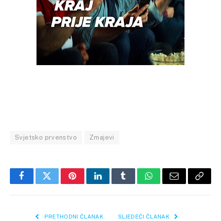
Svjetsko prvenstvo
Zmajevi
Facebook
Twitter
Pinterest
LinkedIn
Tumblr
WhatsApp
Email
Copy
Link
PRETHODNI ČLANAK
SLJEDEĆI ČLANAK