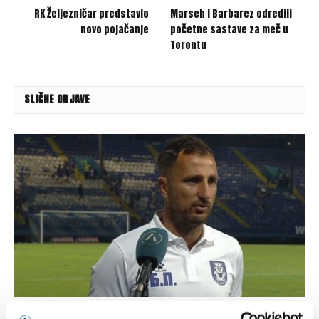
RK Željezničar predstavio
Marsch i Barbarez odredili
novo pojačanje
početne sastave za meč u
Torontu
SLIČNE OBJAVE
Puzigaća: Drago mi je što moji igrači nisu podlegli