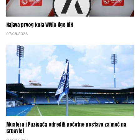
Najava prvog kola WWin lige BiH
07/08/2026
Muslera i Puzigaća odredili početne postave za meč na
Grbavici