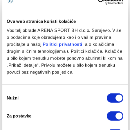
atmosferi
07/08/2026
Ova web stranica koristi kolačiće
Voditelj obrade ARENA SPORT BH d.o.o. Sarajevo. Više
o podacima koje obrađujemo kao i o vašim pravima
pročitajte u našoj
Politici privatnosti
, a o kolačićima i
drugim sličnim tehnologijama u Politici kolačića. Kolačiće
u bilo kojem trenutku možete ponovno ažurirati klikom na
„Prikaži detalje“. Privolu možete u bilo kojem trenutku
povući bez negativnih posljedica.
Consent
Muslera: Poseban dan i poseban trenutak za mene
Nužni
Selection
07/08/2026
Za postavke