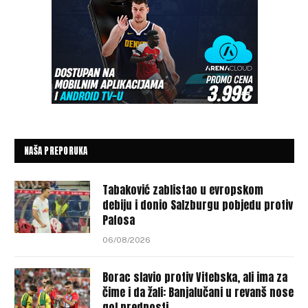
NAŠA PREPORUKA
Tabaković zablistao u evropskom
debiju i donio Salzburgu pobjedu protiv
Pafosa
06/08/2026
Borac slavio protiv Vitebska, ali ima za
čime i da žali: Banjalučani u revanš nose
gol prednosti