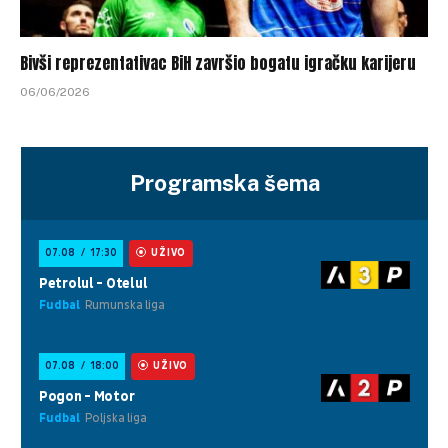
Bivši reprezentativac BiH završio bogatu igračku karijeru
06/06/2026
Programska šema