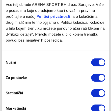
Voditelj obrade ARENA SPORT BH d.o.o. Sarajevo. Više
o podacima koje obrađujemo kao i o vašim pravima
pročitajte u našoj
Politici privatnosti
, a o kolačićima i
drugim sličnim tehnologijama u Politici kolačića. Kolačiće
Rukometaši Barcelone savladali Fuchse Berlin i došli do
u bilo kojem trenutku možete ponovno ažurirati klikom na
13. evropske krune
„Prikaži detalje“. Privolu možete u bilo kojem trenutku
14/06/2026
povući bez negativnih posljedica.
Consent
Nužni
Selection
Za postavke
Statistički
Marketinški