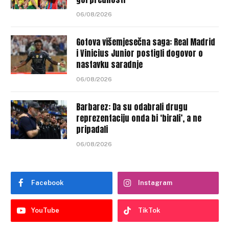
06/08/2026
Gotova višemjesečna saga: Real Madrid
i Vinicius Junior postigli dogovor o
nastavku saradnje
06/08/2026
Barbarez: Da su odabrali drugu
reprezentaciju onda bi ‘birali’, a ne
pripadali
06/08/2026
Facebook
Instagram
YouTube
TikTok