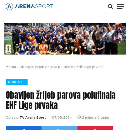
Home
»
Obavljen žrijeb parova polufinala EHF Lige prvaka
RUKOMET
Obavljen žrijeb parova polufinala
EHF Lige prvaka
Objavio
TV Arena Sport
07/05/2024
2 minute čitanja