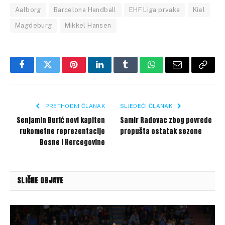
Aalborg
Barcelona Handball
EHF Liga prvaka
Kiel
Magdeburg
Mikkel Hansen
Facebook
Twitter
Pinterest
LinkedIn
Tumblr
WhatsApp
Email
Copy
Link
PRETHODNI ČLANAK
SLJEDEĆI ČLANAK
Senjamin Burić novi kapiten
Samir Radovac zbog povrede
rukometne reprezentacije
propušta ostatak sezone
Bosne i Hercegovine
SLIČNE OBJAVE