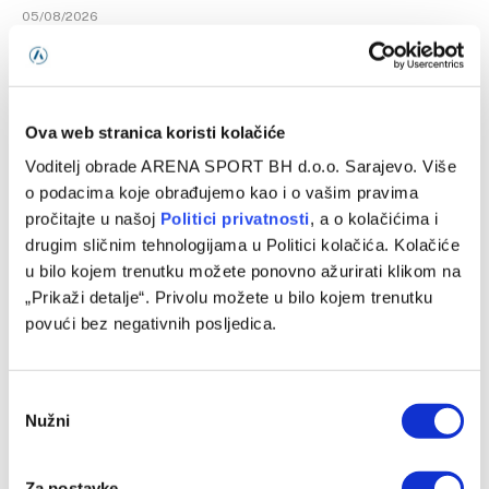
05/08/2026
Ova web stranica koristi kolačiće
Voditelj obrade ARENA SPORT BH d.o.o. Sarajevo. Više
o podacima koje obrađujemo kao i o vašim pravima
pročitajte u našoj
Politici privatnosti
, a o kolačićima i
drugim sličnim tehnologijama u Politici kolačića. Kolačiće
u bilo kojem trenutku možete ponovno ažurirati klikom na
„Prikaži detalje“. Privolu možete u bilo kojem trenutku
povući bez negativnih posljedica.
Džumhur opravdao ulogu favorita u Poljskoj
04/08/2026
Consent
Nužni
Selection
Za postavke