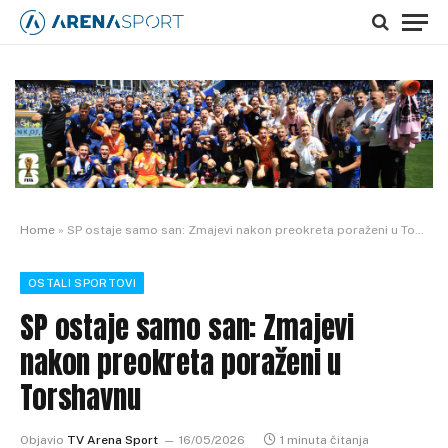
Home
»
SP ostaje samo san: Zmajevi nakon preokreta poraženi u Torshavnu
OSTALI SPORTOVI
SP ostaje samo san: Zmajevi
nakon preokreta poraženi u
Torshavnu
Objavio
TV Arena Sport
16/05/2026
1 minuta čitanja