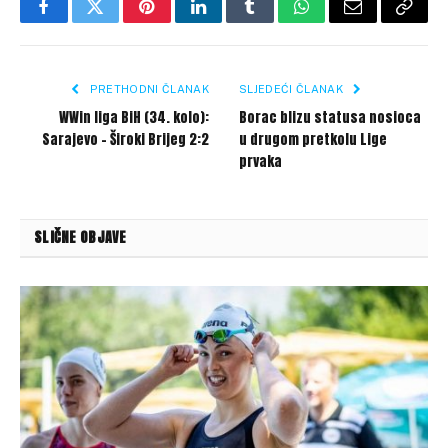
Facebook
Twitter
Pinterest
LinkedIn
Tumblr
WhatsApp
Email
Copy
Link
PRETHODNI ČLANAK
SLJEDEĆI ČLANAK
WWin liga BiH (34. kolo):
Borac blizu statusa nosioca
Sarajevo – Široki Brijeg 2:2
u drugom pretkolu Lige
prvaka
SLIČNE OBJAVE