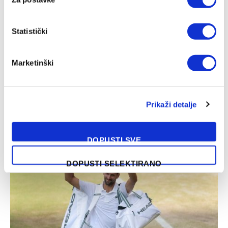
Statistički
Marketinški
Muzaferija: Ovo su vijesti za koje sam se nadala da ih neću
morati objaviti
Prikaži detalje
03/08/2026
DOPUSTI SVE
DOPUSTI SELEKTIRANO