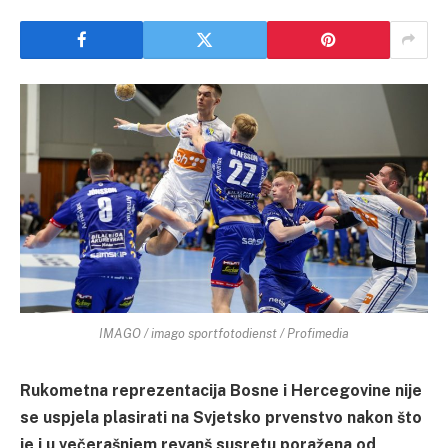
IMAGO / imago sportfotodienst / Profimedia
Rukometna reprezentacija Bosne i Hercegovine nije
se uspjela plasirati na Svjetsko prvenstvo nakon što
je i u večerašnjem revanš susretu poražena od