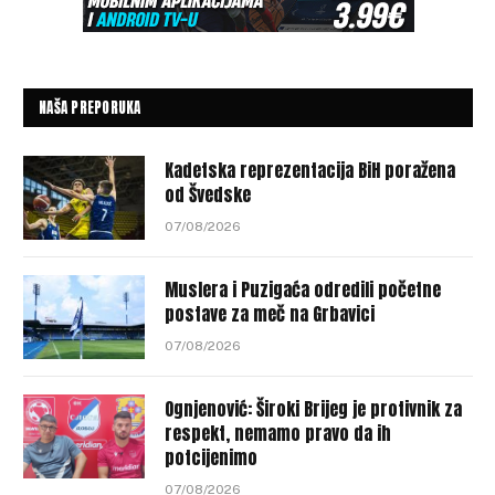
NAŠA PREPORUKA
Kadetska reprezentacija BiH poražena
od Švedske
07/08/2026
Muslera i Puzigaća odredili početne
postave za meč na Grbavici
07/08/2026
Ognjenović: Široki Brijeg je protivnik za
respekt, nemamo pravo da ih
potcijenimo
07/08/2026