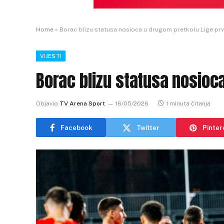
Home
»
Borac blizu statusa nosioca u drugom pretkolu Lige pr
VIJESTI
Borac blizu statusa nosioc
Objavio
TV Arena Sport
16/05/2026
1 minuta čitanja
Facebook
Twitter
Pinter