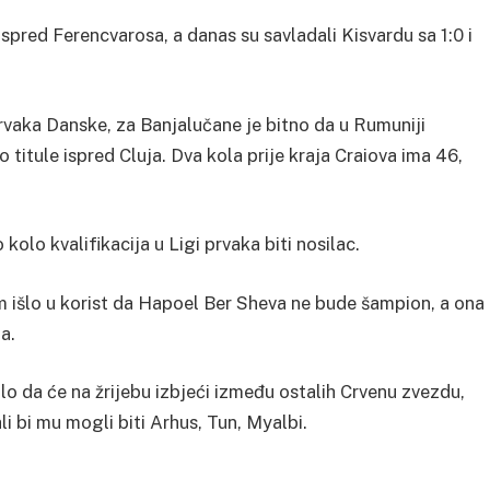
spred Ferencvarosa, a danas su savladali Kisvardu sa 1:0 i
prvaka Danske, za Banjalučane je bitno da u Rumuniji
o titule ispred Cluja. Dva kola prije kraja Craiova ima 46,
olo kvalifikacija u Ligi prvaka biti nosilac.
im išlo u korist da Hapoel Ber Sheva ne bude šampion, a ona
a.
o da će na žrijebu izbjeći između ostalih Crvenu zvezdu,
li bi mu mogli biti Arhus, Tun, Myalbi.