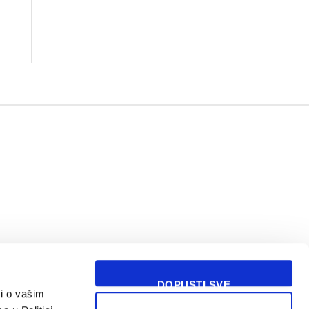
DOPUSTI SVE
i o vašim
USLOVI KORIŠĆENJA