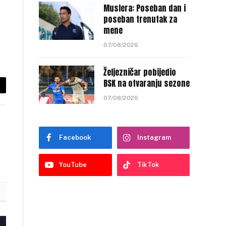
Muslera: Poseban dan i
poseban trenutak za
mene
07/08/2026
Željezničar pobijedio
BSK na otvaranju sezone
py
07/08/2026
nk
Facebook
Instagram
YouTube
TikTok