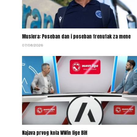
Muslera: Poseban dan i poseban trenutak za mene
07/08/2026
Najava prvog kola WWin lige BiH