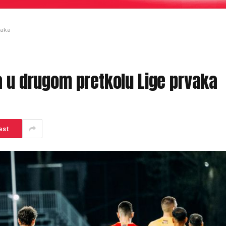
vaka
a u drugom pretkolu Lige prvaka
est