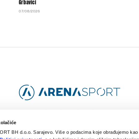
Grbavici
07/08/2026
Facebook
Instagram
YouTube
TikTok
kolačiće
ORT BH d.o.o. Sarajevo. Više o podacima koje obrađujemo kao 
O
ARENA CLOUD
KONTAKT
POLITIKA PRIVATNOSTI