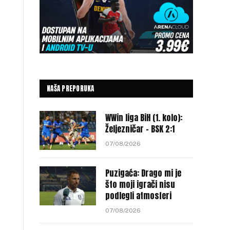
NAŠA PREPORUKA
WWin liga BiH (1. kolo):
Željezničar – BSK 2:1
07/08/2026
Puzigaća: Drago mi je
što moji igrači nisu
podlegli atmosferi
07/08/2026