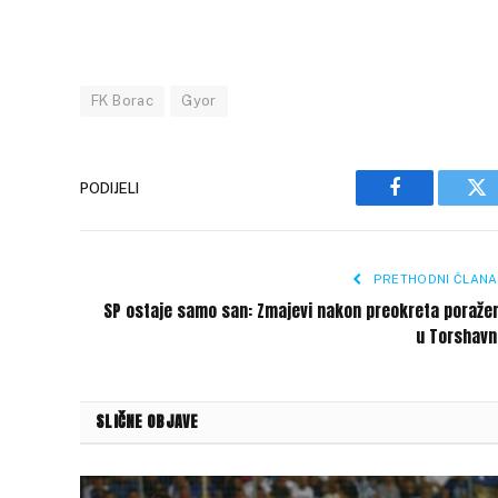
FK Borac
Gyor
PODIJELI
Facebook
Tw
PRETHODNI ČLANA
SP ostaje samo san: Zmajevi nakon preokreta poraže
u Torshavn
SLIČNE OBJAVE