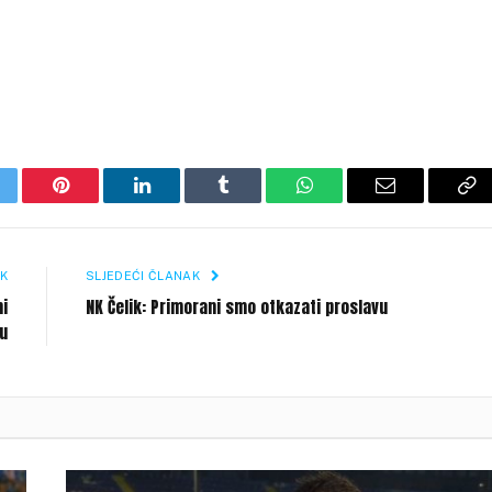
itter
Pinterest
LinkedIn
Tumblr
WhatsApp
Email
Co
Li
K
SLJEDEĆI ČLANAK
ni
NK Čelik: Primorani smo otkazati proslavu
u