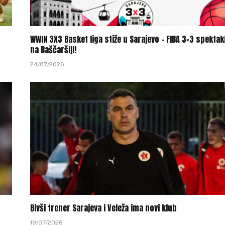
WWIN 3X3 Basket liga stiže u Sarajevo – FIBA 3×3 spektak
na Baščaršiji!
24/07/2026
o
Bivši trener Sarajeva i Veleža ima novi klub
19/07/2026