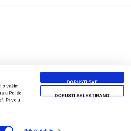
DOPUSTI SVE
i o vašim
USLOVI KORIŠĆENJA
a u Politici
DOPUSTI SELEKTIRANO
“. Privolu
Prikaži detalje