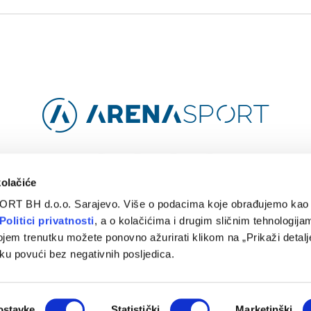
Facebook
Instagram
YouTube
TikTok
kolačiće
ORT BH d.o.o. Sarajevo. Više o podacima koje obrađujemo kao 
O
ARENA CLOUD
KONTAKT
POLITIKA PRIVATNOSTI
Politici privatnosti
, a o kolačićima i drugim sličnim tehnologijam
ojem trenutku možete ponovno ažurirati klikom na „Prikaži detalje
© 2024 Arena Sport. Designed by
WEBMAHER
.
ku povući bez negativnih posljedica.
ostavke
Statistički
Marketinški