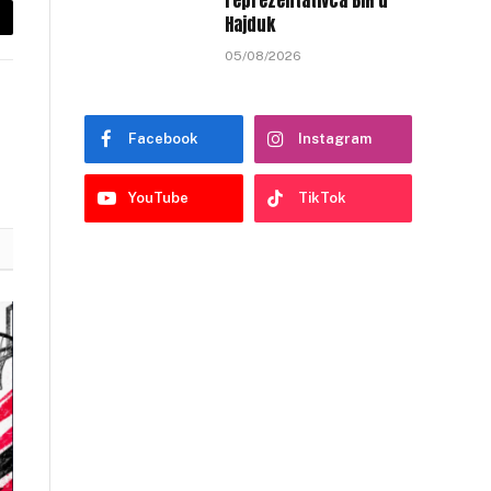
reprezentativca BiH u
Hajduk
py
05/08/2026
nk
Facebook
Instagram
YouTube
TikTok