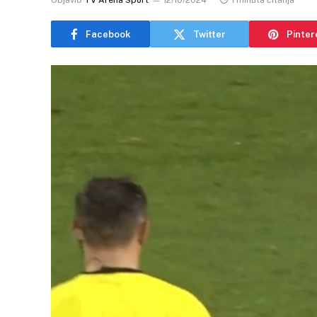
Objavio
TV Arena Sport
12/10/2024
1 minuta čitanja
Facebook
Twitter
Pinter