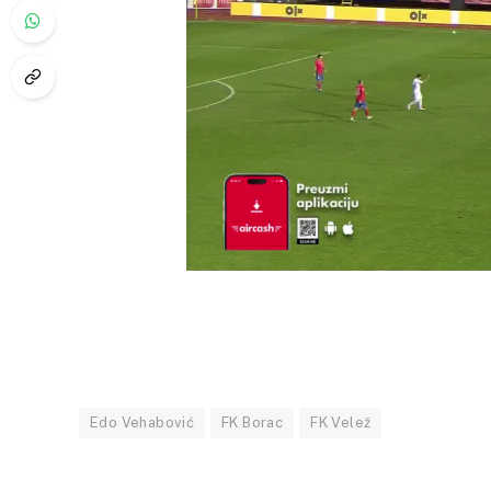
Edo Vehabović
FK Borac
FK Velež