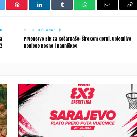
itter
Pinterest
LinkedIn
Tumblr
WhatsApp
Email
Co
Li
K
SLJEDEĆI ČLANAK
ta
Prvenstvo BiH za košarkaše: Širokom derbi, ubjedljive
ež
pobjede Bosne i Radničkog