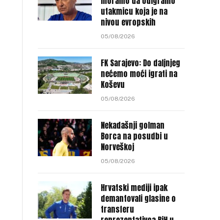
moramo da odigramo
utakmicu koja je na
nivou evropskih
05/08/2026
FK Sarajevo: Do daljnjeg
nećemo moći igrati na
Koševu
05/08/2026
Nekadašnji golman
Borca na posudbi u
Norveškoj
05/08/2026
Hrvatski mediji ipak
demantovali glasine o
transferu