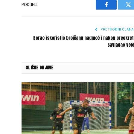
PODIJELI
Facebook
Tw
PRETHODNI ČLANA
Borac iskoristio brojčanu nadmoć i nakon preokre
savladao Vel
SLIČNE OBJAVE