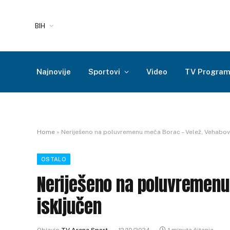
BIH
Najnovije
Sportovi
Video
TV Progra
Home
»
Neriješeno na poluvremenu meča Borac – Velež, Vehabovi
OSTALO
Neriješeno na poluvremenu
isključen