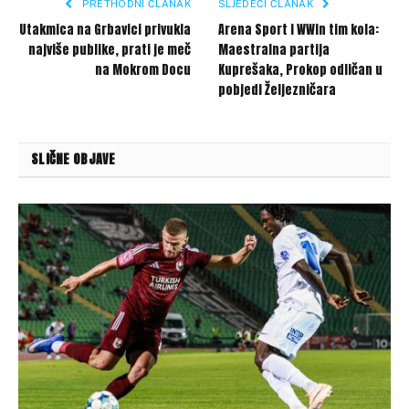
PRETHODNI ČLANAK
SLJEDEĆI ČLANAK
Utakmica na Grbavici privukla
Arena Sport i WWin tim kola:
najviše publike, prati je meč
Maestralna partija
na Mokrom Docu
Kuprešaka, Prokop odličan u
pobjedi Željezničara
SLIČNE OBJAVE