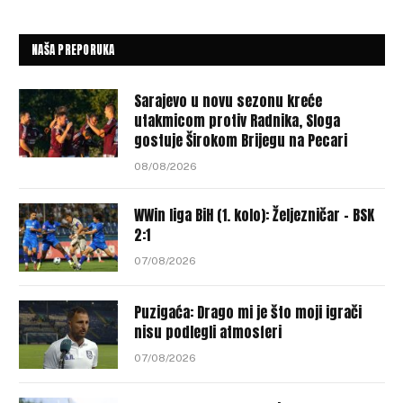
NAŠA PREPORUKA
Sarajevo u novu sezonu kreće
utakmicom protiv Radnika, Sloga
gostuje Širokom Brijegu na Pecari
08/08/2026
WWin liga BiH (1. kolo): Željezničar – BSK
2:1
07/08/2026
Puzigaća: Drago mi je što moji igrači
nisu podlegli atmosferi
07/08/2026