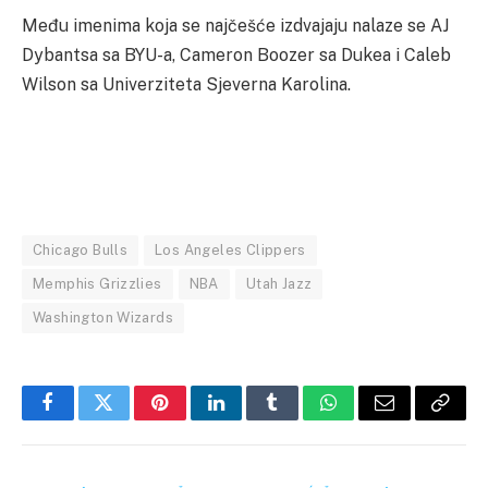
Među imenima koja se najčešće izdvajaju nalaze se AJ
Dybantsa sa BYU-a, Cameron Boozer sa Dukea i Caleb
Wilson sa Univerziteta Sjeverna Karolina.
Chicago Bulls
Los Angeles Clippers
Memphis Grizzlies
NBA
Utah Jazz
Washington Wizards
Facebook
Twitter
Pinterest
LinkedIn
Tumblr
WhatsApp
Email
Copy
Link