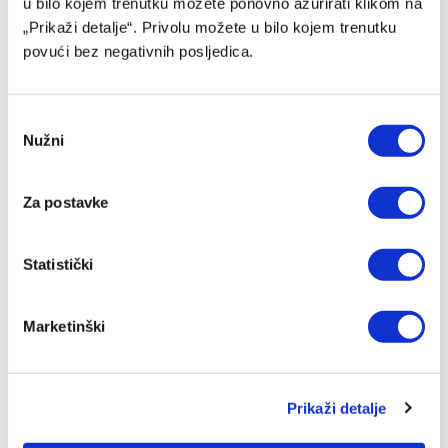
u bilo kojem trenutku možete ponovno ažurirati klikom na
„Prikaži detalje“. Privolu možete u bilo kojem trenutku
povući bez negativnih posljedica.
Consent
Nužni
Selection
Za postavke
WWIN 3X3 Basket liga stiže u Sarajevo – FIBA 3×3 spektakl
na Baščaršiji!
Statistički
24/07/2026
Marketinški
Prikaži detalje