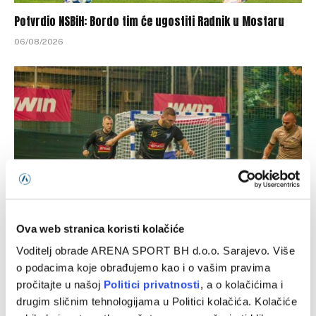
Potvrdio NSBiH: Bordo tim će ugostiti Radnik u Mostaru
06/08/2026
Ova web stranica koristi kolačiće
Turnir FIS Gol WWin ušao u završnicu
Voditelj obrade ARENA SPORT BH d.o.o. Sarajevo. Više
o podacima koje obrađujemo kao i o vašim pravima
30/07/2026
pročitajte u našoj
Politici privatnosti
, a o kolačićima i
drugim sličnim tehnologijama u Politici kolačića. Kolačiće