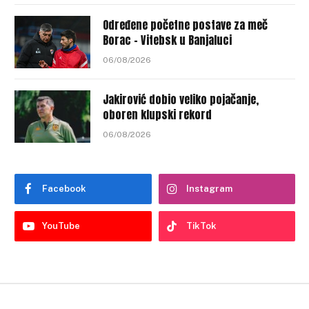
Određene početne postave za meč
Borac – Vitebsk u Banjaluci
06/08/2026
Jakirović dobio veliko pojačanje,
oboren klupski rekord
06/08/2026
Facebook
Instagram
YouTube
TikTok