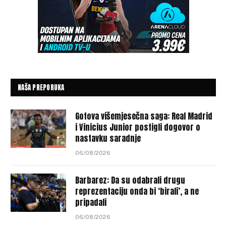
NAŠA PREPORUKA
Gotova višemjesečna saga: Real Madrid
i Vinicius Junior postigli dogovor o
nastavku saradnje
06/08/2026
Barbarez: Da su odabrali drugu
reprezentaciju onda bi ‘birali’, a ne
pripadali
06/08/2026