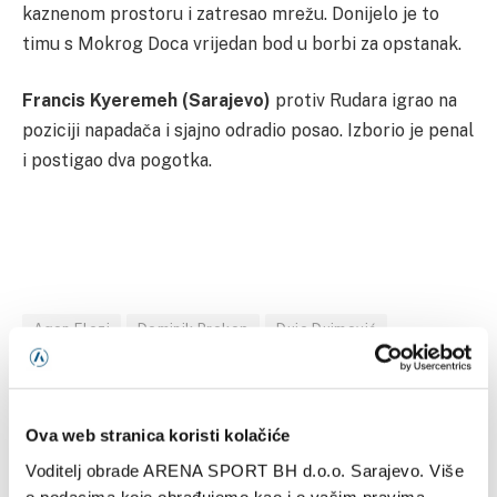
kaznenom prostoru i zatresao mrežu. Donijelo je to
timu s Mokrog Doca vrijedan bod u borbi za opstanak.
Francis Kyeremeh (Sarajevo)
protiv Rudara igrao na
poziciji napadača i sjajno odradio posao. Izborio je penal
i postigao dva pogotka.
Agon Elezi
Dominik Prokop
Duje Dujmović
Enes Alić
Francis Kyeremeh
Jurich Carolina
Leon Kreković
Marin Ljubić
Marko Vranjković
Mihael Kuprešak
Nino Stojanović
tim kola
Ova web stranica koristi kolačiće
Voditelj obrade ARENA SPORT BH d.o.o. Sarajevo. Više
o podacima koje obrađujemo kao i o vašim pravima