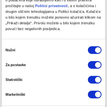
pročitajte u našoj
Politici privatnosti
, a o kolačićima i
Facebook
Twitter
Pinterest
LinkedIn
Tumblr
WhatsApp
Email
Copy
drugim sličnim tehnologijama u Politici kolačića. Kolačiće
Link
u bilo kojem trenutku možete ponovno ažurirati klikom na
„Prikaži detalje“. Privolu možete u bilo kojem trenutku
PRETHODNI ČLANAK
SLJEDEĆI ČLANAK
povući bez negativnih posljedica.
Obavljena NBA draft lutrija:
Barbarez saopštio spisak
Prvi izbor pripao Washington
Zmajeva za Svjetsko
Wizardsima
prvenstvo
Consent
Nužni
Selection
SLIČNE OBJAVE
Za postavke
Statistički
Marketinški