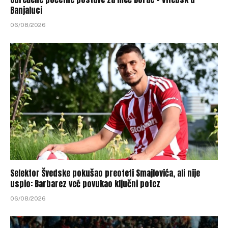
Banjaluci
06/08/2026
Selektor Švedske pokušao preoteti Smajlovića, ali nije
uspio: Barbarez već povukao ključni potez
06/08/2026