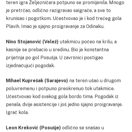
teren igra Željezničara potpuno se promijenila. Mnogo
je pretrčao, odlično razigravao saigrače, a sve to
krunisao i pogotkom. Učestvovao je i kod trećeg gola
Plavih. Imao je sjajno proigravanje za Odinaku.
Nino Stojanović (Velež)
utakmicu počeo na krilu, a
kasnije se prebacio u sredinu. Bio je konstantna
prijetnja po gol Posušja. U završnici postigao
izjednačujući pogodak.
Mihael Kuprešak (Sarajevo)
na teren ušao u drugom
poluvremenu i potpuno preokrenuo tok utakmice.
Učestvovao kod svakog gola bordo tima. Pogodak iz
penala, dvije asistencije i još jedno sjajno proigravanje.
Igrač kola.
Leon Kreković (Posušje)
odlično se snašao u