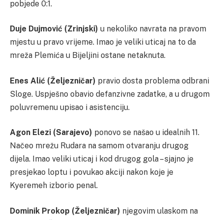
pobjede 0:1.
Duje Dujmović (Zrinjski)
u nekoliko navrata na pravom
mjestu u pravo vrijeme. Imao je veliki uticaj na to da
mreža Plemića u Bijeljini ostane netaknuta.
Enes Alić (Željezničar)
pravio dosta problema odbrani
Sloge. Uspješno obavio defanzivne zadatke, a u drugom
poluvremenu upisao i asistenciju.
Agon Elezi (Sarajevo)
ponovo se našao u idealnih 11.
Načeo mrežu Rudara na samom otvaranju drugog
dijela. Imao veliki uticaj i kod drugog gola – sjajno je
presjekao loptu i povukao akciji nakon koje je
Kyeremeh izborio penal.
Dominik Prokop (Željezničar)
njegovim ulaskom na