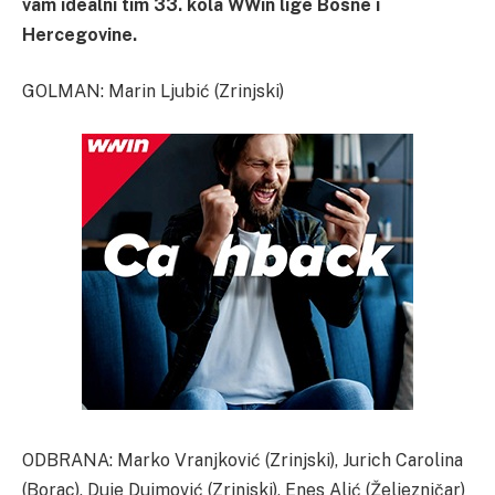
vam idealni tim 33. kola WWin lige Bosne i
Hercegovine.
GOLMAN: Marin Ljubić (Zrinjski)
ODBRANA: Marko Vranjković (Zrinjski), Jurich Carolina
(Borac), Duje Dujmović (Zrinjski), Enes Alić (Željezničar)