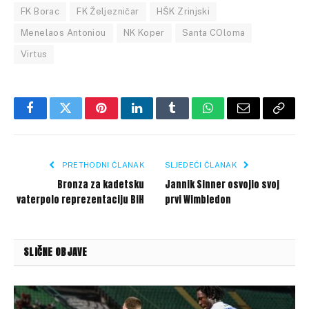
FK Borac
FK Željezničar
HŠK Zrinjski
Menelaos Antoniou
NK Koper
Santa COloma
Virtus
Facebook
Twitter
Pinterest
LinkedIn
Tumblr
WhatsApp
Email
Copy
Link
PRETHODNI ČLANAK
SLJEDEĆI ČLANAK
Bronza za kadetsku
Jannik Sinner osvojio svoj
vaterpolo reprezentaciju BiH
prvi Wimbledon
SLIČNE OBJAVE