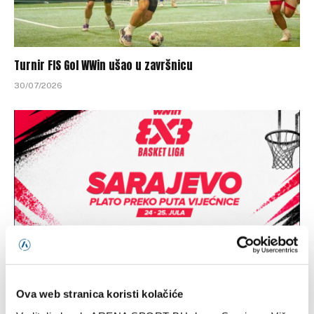
Turnir FIS Gol WWin ušao u završnicu
30/07/2026
WWIN 3X3 Basket liga stiže u Sarajevo – FIBA 3×3 spektakl
Ova web stranica koristi kolačiće
na Baščaršiji!