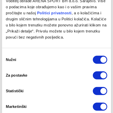
Voditelj obrade ARENA SPORT BH d.o.o. Sarajevo. Više
24/07/2026
o podacima koje obrađujemo kao i o vašim pravima
pročitajte u našoj
Politici privatnosti
, a o kolačićima i
drugim sličnim tehnologijama u Politici kolačića. Kolačiće
u bilo kojem trenutku možete ponovno ažurirati klikom na
„Prikaži detalje“. Privolu možete u bilo kojem trenutku
povući bez negativnih posljedica.
Consent
Nužni
Selection
Za postavke
Čeferin bojkotovao finale Mundijala zbog odluke FIFA o
Balogunu
21/07/2026
Statistički
Marketinški