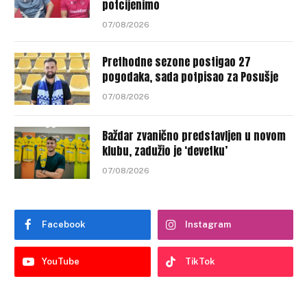
potcijenimo
07/08/2026
Prethodne sezone postigao 27
pogodaka, sada potpisao za Posušje
07/08/2026
Baždar zvanično predstavljen u novom
klubu, zadužio je ‘devetku’
07/08/2026
Facebook
Instagram
YouTube
TikTok