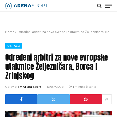
Home
»
Određeni arbitri za nove evropske utakmice Željezničara, Borca i Zrinjskog
OSTALO
Određeni arbitri za nove evropske
utakmice Željezničara, Borca i
Zrinjskog
Objavio
TV Arena Sport
13/07/2025
1 minuta čitanja