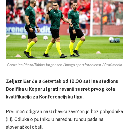
Gonzales Photo/Tobias Jorgensen / imago sportfotodienst / Profimedia
Željezničar će u četvrtak od 19.30 sati na stadionu
Bonifika u Koperu igrati revanš susret prvog kola
kvalifikacija za Konferencijsku ligu.
Prvi meč odigran na Grbavici završen je bez pobjednika
(1:1). Odluka o putniku u narednu rundu pada na
slovenačkoj obali.