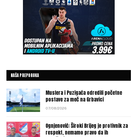
NAŠA PREPORUKA
Muslera i Puzigaća odredili početne
postave za meč na Grbavici
07/08/2026
Ognjenović: Široki Brijeg je protivnik za
respekt, nemamo pravo da ih