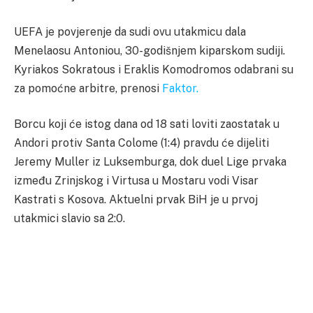
UEFA je povjerenje da sudi ovu utakmicu dala
Menelaosu Antoniou, 30-godišnjem kiparskom sudiji.
Kyriakos Sokratous i Eraklis Komodromos odabrani su
za pomoćne arbitre, prenosi
Faktor.
Borcu koji će istog dana od 18 sati loviti zaostatak u
Andori protiv Santa Colome (1:4) pravdu će dijeliti
Jeremy Muller iz Luksemburga, dok duel Lige prvaka
između Zrinjskog i Virtusa u Mostaru vodi Visar
Kastrati s Kosova. Aktuelni prvak BiH je u prvoj
utakmici slavio sa 2:0.