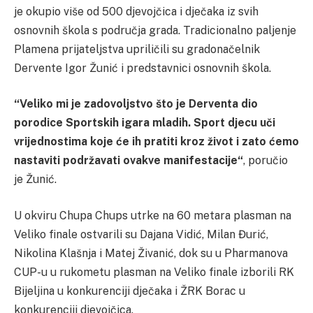
je okupio više od 500 djevojčica i dječaka iz svih
osnovnih škola s područja grada. Tradicionalno paljenje
Plamena prijateljstva upriličili su gradonačelnik
Dervente Igor Žunić i predstavnici osnovnih škola.
“Veliko mi je zadovoljstvo što je Derventa dio
porodice Sportskih igara mladih. Sport djecu uči
vrijednostima koje će ih pratiti kroz život i zato ćemo
nastaviti podržavati ovakve manifestacije“
, poručio
je Žunić.
U okviru Chupa Chups utrke na 60 metara plasman na
Veliko finale ostvarili su Dajana Vidić, Milan Đurić,
Nikolina Klašnja i Matej Živanić, dok su u Pharmanova
CUP-u u rukometu plasman na Veliko finale izborili RK
Bijeljina u konkurenciji dječaka i ŽRK Borac u
konkurenciji djevojčica.