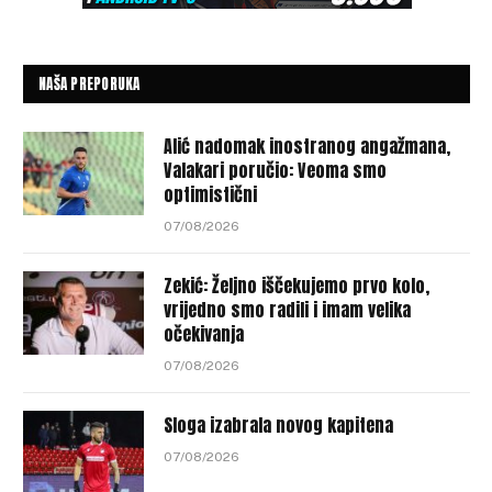
NAŠA PREPORUKA
Alić nadomak inostranog angažmana,
Valakari poručio: Veoma smo
optimistični
07/08/2026
Zekić: Željno iščekujemo prvo kolo,
vrijedno smo radili i imam velika
očekivanja
07/08/2026
Sloga izabrala novog kapitena
07/08/2026