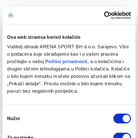
Link
PRETHODNI ČLANAK
SLJEDEĆI ČLANAK
Bivši fudbaler Slobode i
Željezničar počeo s prodajom
Sarajeva potpisao za Čelik
sezonskih ulaznica, cijene
od 70 do 2.000 KM
Ova web stranica koristi kolačiće
Voditelj obrade ARENA SPORT BH d.o.o. Sarajevo. Više
o podacima koje obrađujemo kao i o vašim pravima
SLIČNE OBJAVE
pročitajte u našoj
Politici privatnosti
, a o kolačićima i
drugim sličnim tehnologijama u Politici kolačića. Kolačiće
u bilo kojem trenutku možete ponovno ažurirati klikom na
„Prikaži detalje“. Privolu možete u bilo kojem trenutku
povući bez negativnih posljedica.
Consent
Nužni
Selection
Za postavke