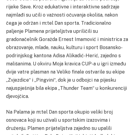
rijeke Save. Kroz edukativne i interaktivne sadržaje
najmlađi su učili o važnosti očuvanja okoliša, nakon
čega je održan i m:tel Dan sporta. Tradicionalno
paljenje Plamena prijateljstva upriličili su
gradonačelnik Goražda Ernest Imamović i ministrica za
obrazovanje, mlade, nauku, kulturu i sport Bosansko-
podrinjskog kantona Adisa Alikadić-Herić, zajedno s
mališanima. U okviru Moja kravica CUP-a u igri između
dvije vatre plasman na Veliko finale ostvarile su ekipe
„Zvjezdice“ i „Pingvini“, dok je u odbojci na pijesku
najuspješnija bila ekipa „Thunder Team“ u konkurenciji
djevojčica.
Na Palama je m:tel Dan sporta okupio veliki broj
osnovaca koji su uživali u sportskim izazovima i
druženju. Plamen prijateljstva zajedno su upalili