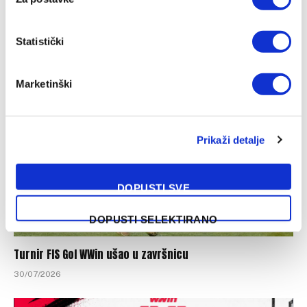
Potvrdio NSBiH: Bordo tim će ugostiti Radnik u Mostaru
Statistički
06/08/2026
Marketinški
Prikaži detalje
DOPUSTI SVE
DOPUSTI SELEKTIRANO
Turnir FIS Gol WWin ušao u završnicu
30/07/2026