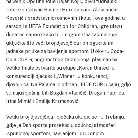
načelnik Opštine Pale Dejan Kojić, bivši fudbalski
reprezentativac Bosne i Hercegovine Aleksandar
Kosorić i predstavnici osnovnih škola. I ove godine, u
saradnji s UEFA Foundation for Children, Igre ulažu
dodatne napore kako bi u nogometna takmičenja
uključile što veći broj djevojčica i omogućile im
jednake prilike za bavljenje sportom. U okviru Coca-
Cola CUP-a, nogometnog takmičenja, plasman na
Veliko finale ostvarile su ekipe „Koran United“ u
konkurenciji dječaka i „Winner“ u konkurenciji
djevojčica. Na Palama je održan i FIDE CUP u šahu, gdje
su najuspješniji bili Bogdan Vladičić, Dragan Paprica,
Irina Mimić i Emilija Krsmanović.
Veliki broj djevojčica i dječaka okupio se i u Trebinju,
gdje je Dan sporta protekao u odličnoj atmosferi
ispunjenoj sportom, navijanjem i druženjem.