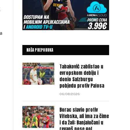
K
a
NAŠA PREPORUKA
Tabaković zablistao u
evropskom debiju i
donio Salzburgu
pobjedu protiv Pafosa
06/08/2026
Borac slavio protiv
Vitebska, ali ima za čime
i da žali: Banjalučani u
revanš nose gol