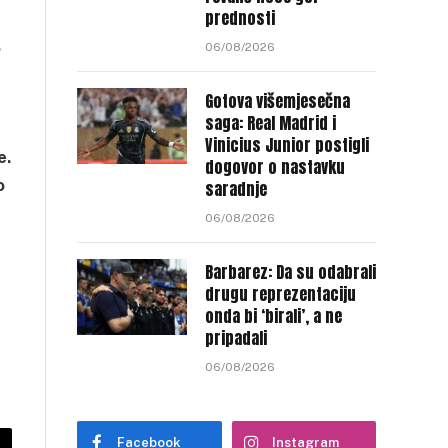
prednosti
o
06/08/2026
Gotova višemjesečna
saga: Real Madrid i
Vinicius Junior postigli
e.
dogovor o nastavku
o
saradnje
06/08/2026
Barbarez: Da su odabrali
drugu reprezentaciju
onda bi ‘birali’, a ne
pripadali
06/08/2026
Facebook
Instagram