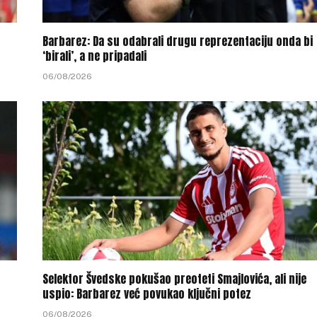
Barbarez: Da su odabrali drugu reprezentaciju onda bi
‘birali’, a ne pripadali
06/08/2026
Selektor Švedske pokušao preoteti Smajlovića, ali nije
uspio: Barbarez već povukao ključni potez
06/08/2026