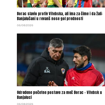
Borac slavio protiv Vitebska, ali ima za čime i da žali:
Banjalučani u revanš nose gol prednosti
06/08/2026
Određene početne postave za meč Borac – Vitebsk u
Banjaluci
06/08/2026