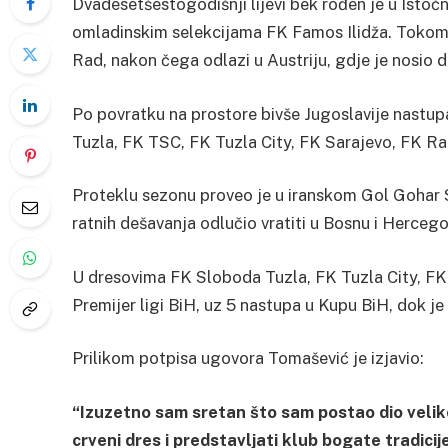
Dvadesetšestogodišnji lijevi bek rođen je u Istoč
omladinskim selekcijama FK Famos Ilidža. Tokom 
Rad, nakon čega odlazi u Austriju, gdje je nosio 
Po povratku na prostore bivše Jugoslavije nastu
Tuzla, FK TSC, FK Tuzla City, FK Sarajevo, FK Ra
Proteklu sezonu proveo je u iranskom Gol Gohar S
ratnih dešavanja odlučio vratiti u Bosnu i Hercego
U dresovima FK Sloboda Tuzla, FK Tuzla City, FK 
Premijer ligi BiH, uz 5 nastupa u Kupu BiH, dok je
Prilikom potpisa ugovora Tomašević je izjavio:
“Izuzetno sam sretan što sam postao dio velikog
crveni dres i predstavljati klub bogate tradici