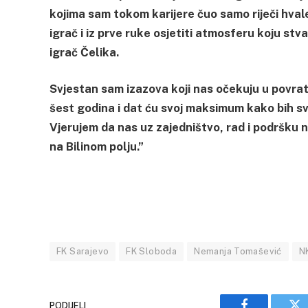
kojima sam tokom karijere čuo samo riječi hvale.
igrač i iz prve ruke osjetiti atmosferu koju st
igrač Čelika.
Svjestan sam izazova koji nas očekuju u povrat
šest godina i dat ću svoj maksimum kako bih sv
Vjerujem da nas uz zajedništvo, rad i podršku 
na Bilinom polju.”
FK Sarajevo
FK Sloboda
Nemanja Tomašević
N
PODIJELI