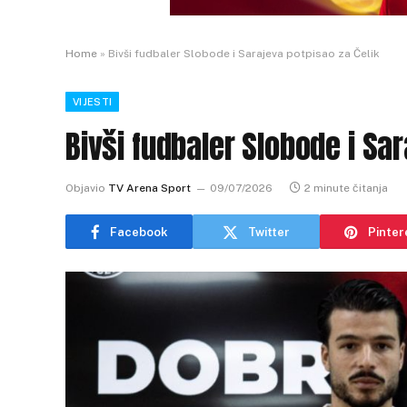
Home
»
Bivši fudbaler Slobode i Sarajeva potpisao za Čelik
VIJESTI
Bivši fudbaler Slobode i Sa
Objavio
TV Arena Sport
09/07/2026
2 minute čitanja
Facebook
Twitter
Pinter