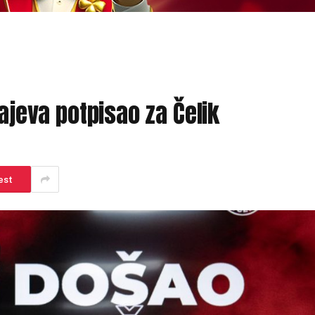
rajeva potpisao za Čelik
est