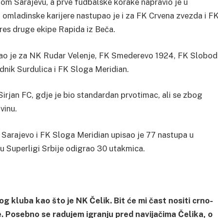
nom Sarajevu, a prve fudbalske korake napravio je u
omladinske karijere nastupao je i za FK Crvena zvezda i F
dres druge ekipe Rapida iz Beča.
pao je za NK Rudar Velenje, FK Smederevo 1924, FK Slobod
dnik Surdulica i FK Sloga Meridian.
irjan FC, gdje je bio standardan prvotimac, ali se zbog
vinu.
Sarajevo i FK Sloga Meridian upisao je 77 nastupa u
 u Superligi Srbije odigrao 30 utakmica.
 kluba kao što je NK Čelik. Bit će mi čast nositi crno-
je. Posebno se radujem igranju pred navijačima Čelika, o