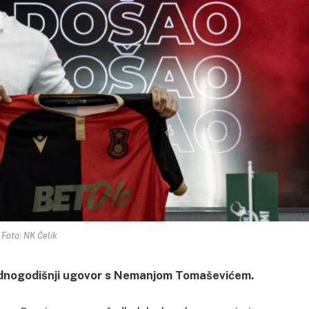
Foto: NK Čelik
 jednogodišnji ugovor s Nemanjom Tomaševićem.