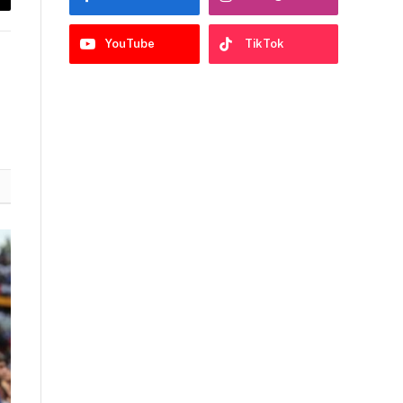
py
nk
YouTube
TikTok