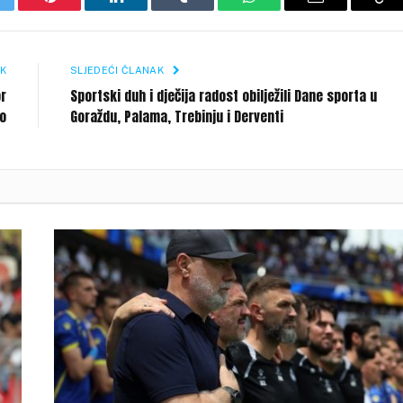
itter
Pinterest
LinkedIn
Tumblr
WhatsApp
Email
Co
Li
K
SLJEDEĆI ČLANAK
or
Sportski duh i dječija radost obilježili Dane sporta u
o
Goraždu, Palama, Trebinju i Derventi