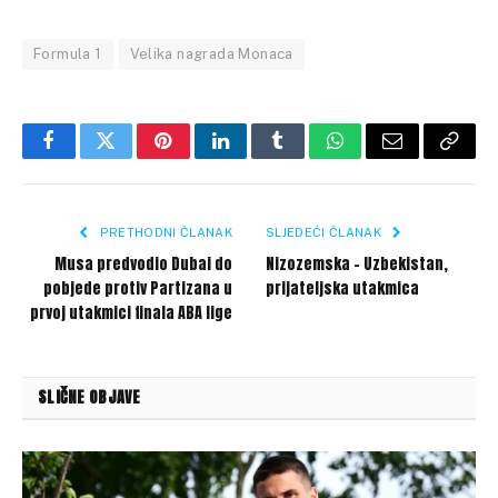
Formula 1
Velika nagrada Monaca
Facebook
Twitter
Pinterest
LinkedIn
Tumblr
WhatsApp
Email
Copy
Link
PRETHODNI ČLANAK
SLJEDEĆI ČLANAK
Musa predvodio Dubai do
Nizozemska – Uzbekistan,
pobjede protiv Partizana u
prijateljska utakmica
prvoj utakmici finala ABA lige
SLIČNE OBJAVE