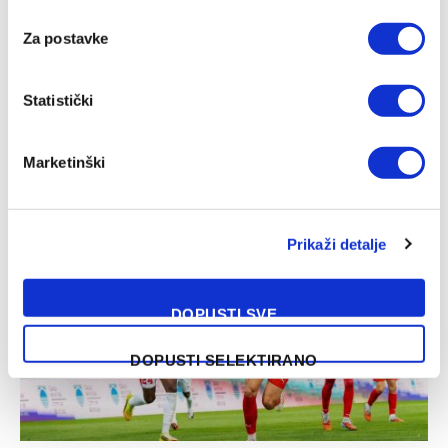
Za postavke
Statistički
Zrinjski – Čelik, WWin liga BiH
Marketinški
07/08/2026
Prikaži detalje
DOPUSTI SVE
DOPUSTI SELEKTIRANO