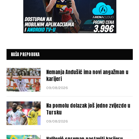
NAŠA PREPORUKA
Nemanja Anđušić ima novi angažman u
karijeri
09/08/2026
Na pomolu dolazak još jedne zvijezde u
Tursku
09/08/2026