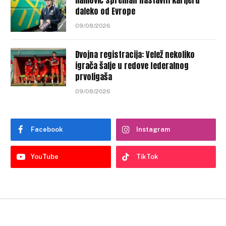
Halilović spreman nastaviti karijeru
daleko od Evrope
09/08/2026
Dvojna registracija: Velež nekoliko
igrača šalje u redove federalnog
prvoligaša
09/08/2026
Facebook
Instagram
YouTube
TikTok