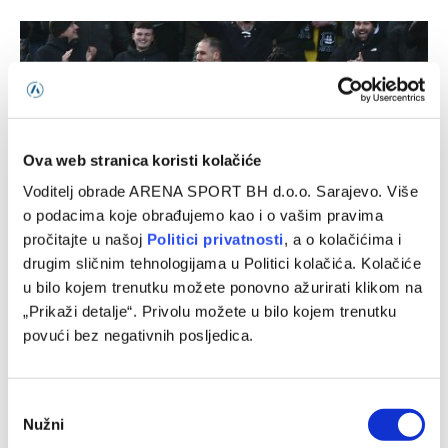
Ova web stranica koristi kolačiće
Voditelj obrade ARENA SPORT BH d.o.o. Sarajevo. Više
o podacima koje obrađujemo kao i o vašim pravima
pročitajte u našoj
Politici privatnosti
, a o kolačićima i
drugim sličnim tehnologijama u Politici kolačića. Kolačiće
Plymouth – Exeter, Carabao Cup
u bilo kojem trenutku možete ponovno ažurirati klikom na
07/08/2026
„Prikaži detalje“. Privolu možete u bilo kojem trenutku
povući bez negativnih posljedica.
Consent
Nužni
Selection