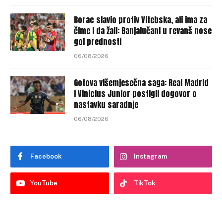
Borac slavio protiv Vitebska, ali ima za
čime i da žali: Banjalučani u revanš nose
gol prednosti
06/08/2026
Gotova višemjesečna saga: Real Madrid
i Vinicius Junior postigli dogovor o
nastavku saradnje
06/08/2026
Facebook
Instagram
YouTube
TikTok