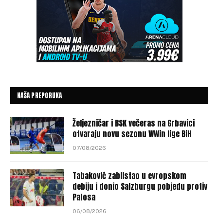
NAŠA PREPORUKA
Željezničar i BSK večeras na Grbavici
otvaraju novu sezonu WWin lige BiH
07/08/2026
Tabaković zablistao u evropskom
debiju i donio Salzburgu pobjedu protiv
Pafosa
06/08/2026