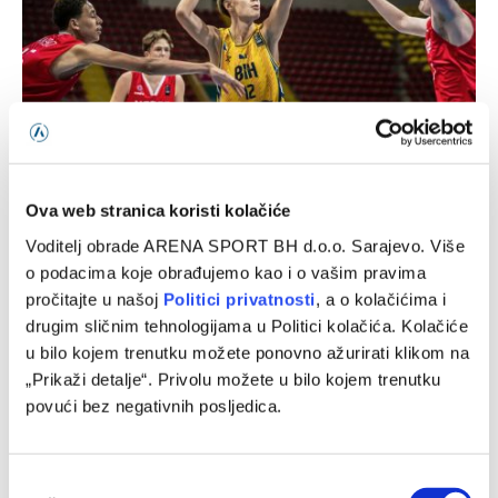
Ova web stranica koristi kolačiće
Bh. kadeti ubjedljivi protiv Norveške
Voditelj obrade ARENA SPORT BH d.o.o. Sarajevo. Više
06/08/2026
o podacima koje obrađujemo kao i o vašim pravima
pročitajte u našoj
Politici privatnosti
, a o kolačićima i
drugim sličnim tehnologijama u Politici kolačića. Kolačiće
u bilo kojem trenutku možete ponovno ažurirati klikom na
„Prikaži detalje“. Privolu možete u bilo kojem trenutku
povući bez negativnih posljedica.
Consent