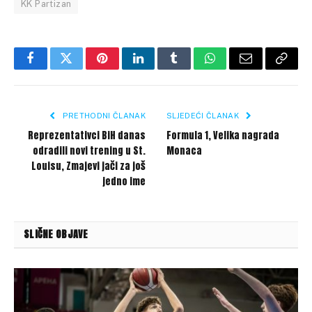
KK Partizan
Facebook
Twitter
Pinterest
LinkedIn
Tumblr
WhatsApp
Email
Copy
Link
PRETHODNI ČLANAK
SLJEDEĆI ČLANAK
Reprezentativci BiH danas
Formula 1, Velika nagrada
odradili novi trening u St.
Monaca
Louisu, Zmajevi jači za još
jedno ime
SLIČNE OBJAVE