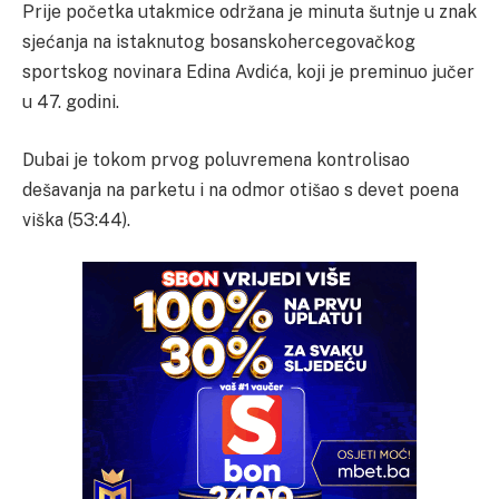
Prije početka utakmice održana je minuta šutnje u znak
sjećanja na istaknutog bosanskohercegovačkog
sportskog novinara Edina Avdića, koji je preminuo jučer
u 47. godini.
Dubai je tokom prvog poluvremena kontrolisao
dešavanja na parketu i na odmor otišao s devet poena
viška (53:44).