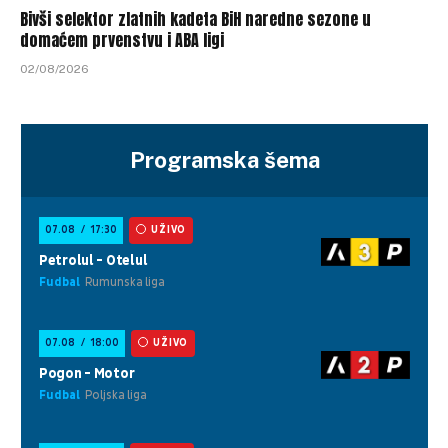
Bivši selektor zlatnih kadeta BiH naredne sezone u
domaćem prvenstvu i ABA ligi
02/08/2026
Programska šema