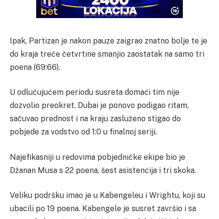
Ipak, Partizan je nakon pauze zaigrao znatno bolje te je
do kraja treće četvrtine smanjio zaostatak na samo tri
poena (69:66).
U odlučujućem periodu susreta domaći tim nije
dozvolio preokret. Dubai je ponovo podigao ritam,
sačuvao prednost i na kraju zasluženo stigao do
pobjede za vodstvo od 1:0 u finalnoj seriji.
Najefikasniji u redovima pobjedničke ekipe bio je
Džanan Musa s 22 poena, šest asistencija i tri skoka.
Veliku podršku imao je u Kabengeleu i Wrightu, koji su
ubacili po 19 poena. Kabengele je susret završio i sa