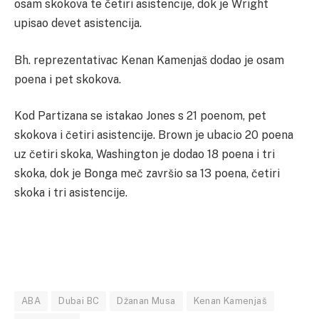
osam skokova te četiri asistencije, dok je Wright
upisao devet asistencija.
Bh. reprezentativac Kenan Kamenjaš dodao je osam
poena i pet skokova.
Kod Partizana se istakao Jones s 21 poenom, pet
skokova i četiri asistencije. Brown je ubacio 20 poena
uz četiri skoka, Washington je dodao 18 poena i tri
skoka, dok je Bonga meč završio sa 13 poena, četiri
skoka i tri asistencije.
ABA
Dubai BC
Džanan Musa
Kenan Kamenjaš