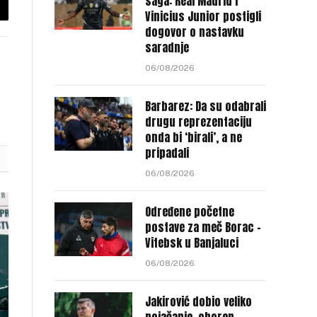
saga: Real Madrid i
Vinicius Junior postigli
py
dogovor o nastavku
nk
saradnje
06/08/2026
Barbarez: Da su odabrali
drugu reprezentaciju
onda bi ‘birali’, a ne
pripadali
06/08/2026
Određene početne
postave za meč Borac –
Vitebsk u Banjaluci
06/08/2026
Jakirović dobio veliko