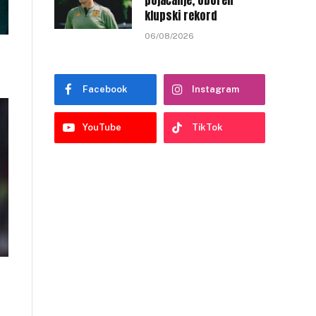
pojačanje, oboren
klupski rekord
06/08/2026
Facebook
Instagram
YouTube
TikTok