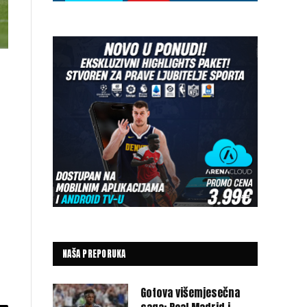
NAŠA PREPORUKA
Gotova višemjesečna