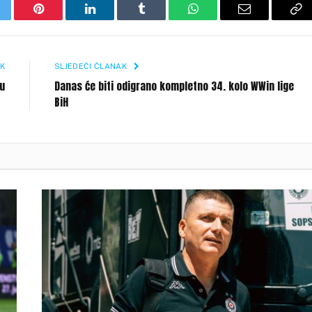
itter
Pinterest
LinkedIn
Tumblr
WhatsApp
Email
Co
Li
K
SLJEDEĆI ČLANAK
u
Danas će biti odigrano kompletno 34. kolo WWin lige
BiH