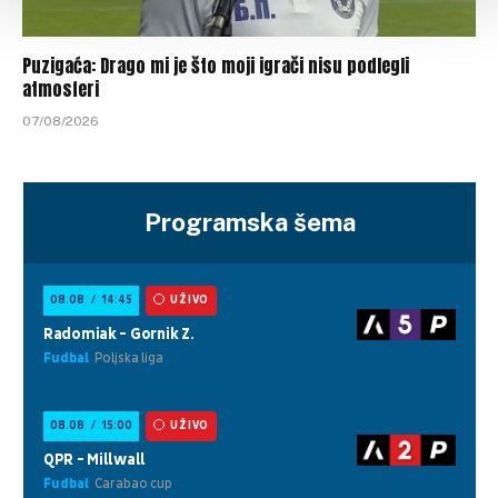
Puzigaća: Drago mi je što moji igrači nisu podlegli
atmosferi
07/08/2026
Programska šema