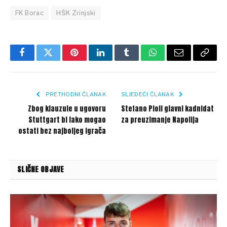
FK Borac
HŠK Zrinjski
Facebook
Twitter
Pinterest
LinkedIn
Tumblr
WhatsApp
Email
Copy
Link
PRETHODNI ČLANAK
SLJEDEĆI ČLANAK
Zbog klauzule u ugovoru
Stefano Pioli glavni kadnidat
Stuttgart bi lako mogao
za preuzimanje Napolija
ostati bez najboljeg igrača
SLIČNE OBJAVE