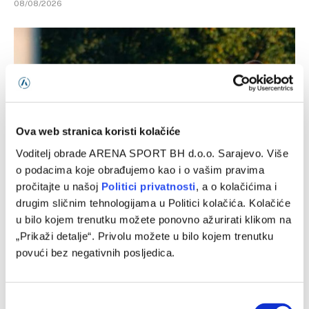
08/08/2026
Ova web stranica koristi kolačiće
Voditelj obrade ARENA SPORT BH d.o.o. Sarajevo. Više
o podacima koje obrađujemo kao i o vašim pravima
pročitajte u našoj
Politici privatnosti
, a o kolačićima i
Sarajevo u novu sezonu kreće utakmicom protiv Radnika,
drugim sličnim tehnologijama u Politici kolačića. Kolačiće
Sloga gostuje Širokom Brijegu na Pecari
u bilo kojem trenutku možete ponovno ažurirati klikom na
„Prikaži detalje“. Privolu možete u bilo kojem trenutku
08/08/2026
povući bez negativnih posljedica.
Consent