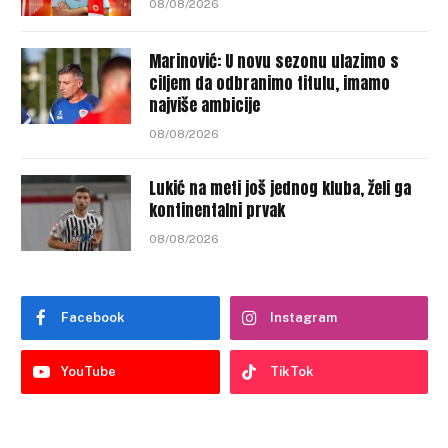
08/08/2026
Marinović: U novu sezonu ulazimo s
ciljem da odbranimo titulu, imamo
najviše ambicije
08/08/2026
Lukić na meti još jednog kluba, želi ga
kontinentalni prvak
08/08/2026
Facebook
Instagram
YouTube
TikTok