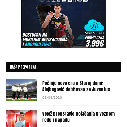
NAŠA PREPORUKA
Počinje nova era u Staroj dami:
Alajbegović debitovao za Juventus
08/08/2026
Velež predstavio pojačanja u veznom
redu i napadu