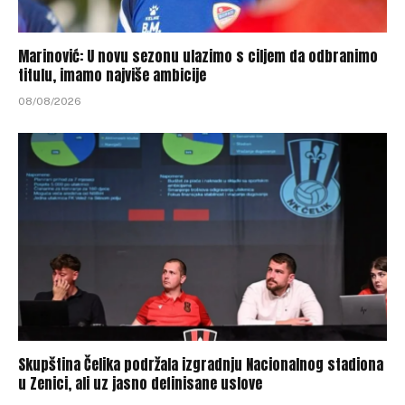
Marinović: U novu sezonu ulazimo s ciljem da odbranimo
titulu, imamo najviše ambicije
08/08/2026
Skupština Čelika podržala izgradnju Nacionalnog stadiona
u Zenici, ali uz jasno definisane uslove