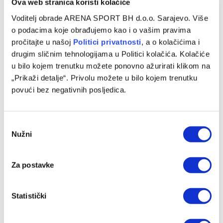
FUDBAL
Ova web stranica koristi kolačiće
Kvalifikacije za SP: Minimalna pobjeda Hrvatske
Voditelj obrade ARENA SPORT BH d.o.o. Sarajevo. Više
o podacima koje obrađujemo kao i o vašim pravima
protiv Farskih Orstva, poraz Crne Gore
pročitajte u našoj
Politici privatnosti
, a o kolačićima i
05/09/2025
drugim sličnim tehnologijama u Politici kolačića. Kolačiće
u bilo kojem trenutku možete ponovno ažurirati klikom na
Kvalifikacije za Svjetsko prvenstvo nastavljene su večeras,
„Prikaži detalje“. Privolu možete u bilo kojem trenutku
a reprezentacija Hrvatske upisala je važnu gostujuću
povući bez negativnih posljedica.
pobjedu protiv Farskih Ostrva rezultatom 0:1.…
Consent
Nužni
Selection
Za postavke
Statistički