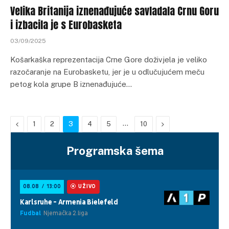
Velika Britanija iznenađujuće savladala Crnu Goru
i izbacila je s Eurobasketa
03/09/2025
Košarkaška reprezentacija Crne Gore doživjela je veliko
razočaranje na Eurobasketu, jer je u odlučujućem meču
petog kola grupe B iznenađujuće…
Previous
…
Next
1
2
3
4
5
10
Programska šema