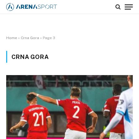
Home
»
Crna Gora
»
Page 3
CRNA GORA