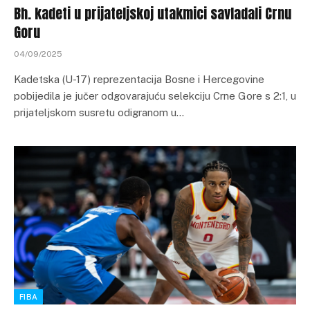
Bh. kadeti u prijateljskoj utakmici savladali Crnu
Goru
04/09/2025
Kadetska (U-17) reprezentacija Bosne i Hercegovine
pobijedila je jučer odgovarajuću selekciju Crne Gore s 2:1, u
prijateljskom susretu odigranom u…
FIBA