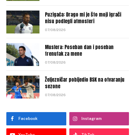
Puzigaća: Drago mi je što moji igrači
nisu podlegli atmosferi
07/08/2026
Muslera: Poseban dan i poseban
trenutak za mene
07/08/2026
Željezničar pobijedio BSK na otvaranju
sezone
07/08/2026
Facebook
Instagram
YouTube
TikTok