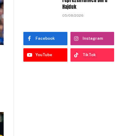
reprezentativca BiH u
Hajduk
05/08/2026
Facebook
Instagram
YouTube
TikTok