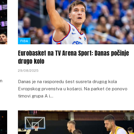
FIBA
Eurobasket na TV Arena Sport: Danas počinje
drugo kolo
29/08/2025
om
Danas je na rasporedu šest susreta drugog kola
Evropskog prvenstva u košarci. Na parket će ponovo
timovi grupa A i…