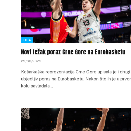
FIBA
Novi težak poraz Crne Gore na Eurobasketu
29/08/2025
Košarkaška reprezentacija Crne Gore upisala je i drugi
ubjedljiv poraz na Eurobasketu. Nakon što ih je u prv
kolu savladala…