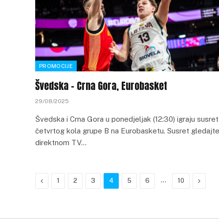
PROMOCIJE
Švedska – Crna Gora, Eurobasket
29/08/2025
Švedska i Crna Gora u ponedjeljak (12:30) igraju susret
četvrtog kola grupe B na Eurobasketu. Susret gledajte
direktnom TV…
Previous
…
Next
1
2
3
4
5
6
10