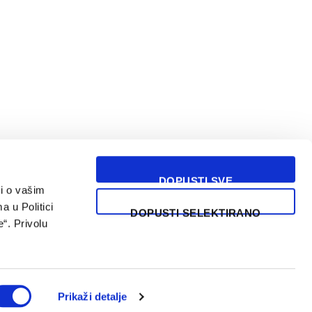
DOPUSTI SVE
i o vašim
USLOVI KORIŠĆENJA
a u Politici
DOPUSTI SELEKTIRANO
“. Privolu
Prikaži detalje