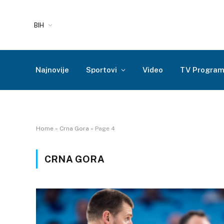
BIH
Najnovije
Sportovi
Video
TV Progra
Home
»
Crna Gora
»
Page 4
CRNA GORA