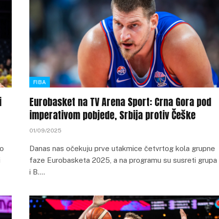
FIBA
i
Eurobasket na TV Arena Sport: Crna Gora pod
imperativom pobjede, Srbija protiv Češke
01/09/2025
do
Danas nas očekuju prve utakmice četvrtog kola grupne
i
faze Eurobasketa 2025, a na programu su susreti grupa
i B.…