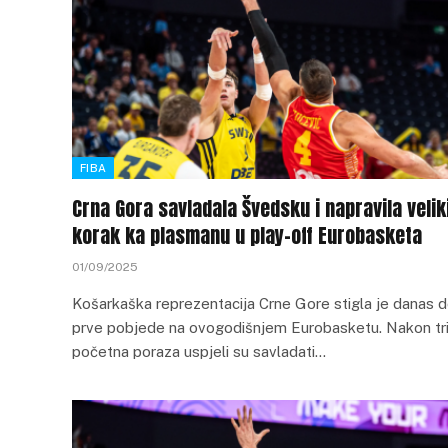
FIBA
Crna Gora savladala Švedsku i napravila velik
korak ka plasmanu u play-off Eurobasketa
01/09/2025
Košarkaška reprezentacija Crne Gore stigla je danas 
prve pobjede na ovogodišnjem Eurobasketu. Nakon tr
početna poraza uspjeli su savladati…