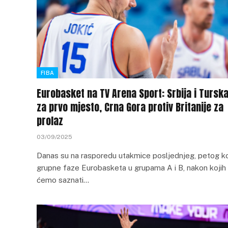
FIBA
Eurobasket na TV Arena Sport: Srbija i Tursk
za prvo mjesto, Crna Gora protiv Britanije za
prolaz
03/09/2025
Danas su na rasporedu utakmice posljednjeg, petog k
grupne faze Eurobasketa u grupama A i B, nakon kojih
ćemo saznati…