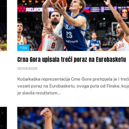
FIBA
Crna Gora upisala treći poraz na Eurobasketu
30/08/2025
Košarkaška reprezentacija Crne Gore pretrpjela je i treć
vezani poraz na Eurobasketu, ovoga puta od Finske, koj
je slavila rezultatom…