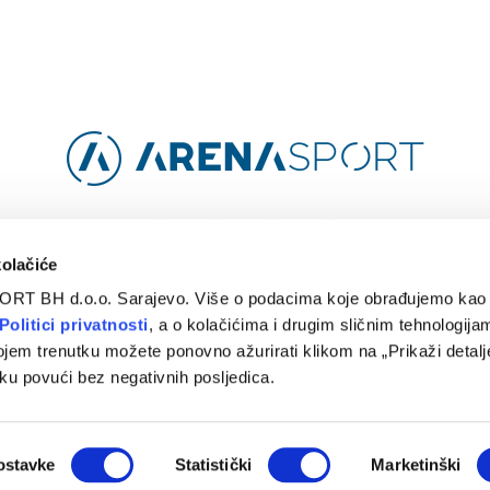
Facebook
Instagram
YouTube
TikTok
kolačiće
ORT BH d.o.o. Sarajevo. Više o podacima koje obrađujemo kao 
O
ARENA CLOUD
KONTAKT
POLITIKA PRIVATNOSTI
Politici privatnosti
, a o kolačićima i drugim sličnim tehnologijam
ojem trenutku možete ponovno ažurirati klikom na „Prikaži detalje
© 2024 Arena Sport. Designed by
WEBMAHER
.
ku povući bez negativnih posljedica.
ostavke
Statistički
Marketinški