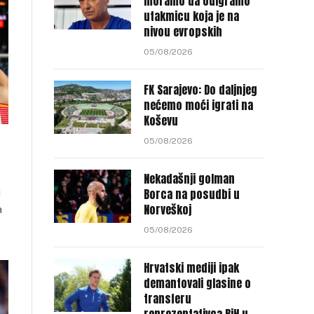
moramo da odigramo
utakmicu koja je na
nivou evropskih
05/08/2026
FK Sarajevo: Do daljnjeg
nećemo moći igrati na
Koševu
05/08/2026
Nekadašnji golman
Borca na posudbi u
i
Norveškoj
a
05/08/2026
Hrvatski mediji ipak
demantovali glasine o
transferu