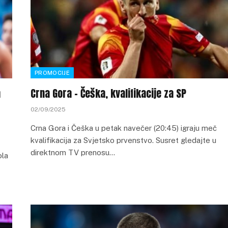
PROMOCIJE
a
Crna Gora – Češka, kvalifikacije za SP
02/09/2025
Crna Gora i Češka u petak navečer (20:45) igraju meč
kvalifikacija za Svjetsko prvenstvo. Susret gledajte u
direktnom TV prenosu…
ola