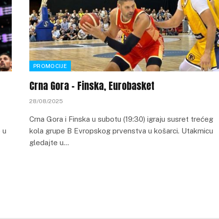
PROMOCIJE
Crna Gora – Finska, Eurobasket
28/08/2025
Crna Gora i Finska u subotu (19:30) igraju susret trećeg
 u
kola grupe B Evropskog prvenstva u košarci. Utakmicu
gledajte u…