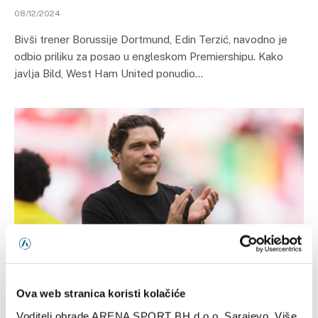
08/12/2024
Bivši trener Borussije Dortmund, Edin Terzić, navodno je
odbio priliku za posao u engleskom Premiershipu. Kako
javlja Bild, West Ham United ponudio…
FUDBAL
Engleski tim razmatra angažman Edina Terzića
Ova web stranica koristi kolačiće
05/12/2024
Voditelj obrade ARENA SPORT BH d.o.o. Sarajevo. Više