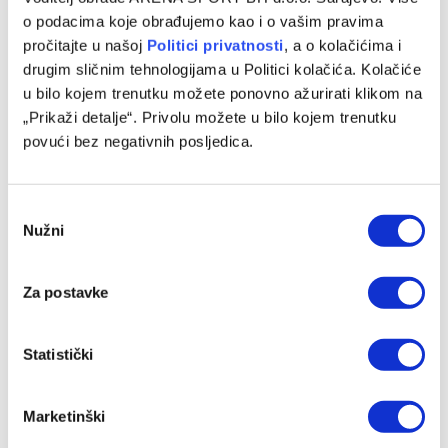
o podacima koje obrađujemo kao i o vašim pravima
Edin Terzić, po svemu sudeći, neće još dugo čekati na novi
pročitajte u našoj
Politici privatnosti
, a o kolačićima i
angažman, jer je već povezan s brojnim klubovima,
drugim sličnim tehnologijama u Politici kolačića. Kolačiće
uključujući…
u bilo kojem trenutku možete ponovno ažurirati klikom na
„Prikaži detalje“. Privolu možete u bilo kojem trenutku
povući bez negativnih posljedica.
Consent
Nužni
Selection
Za postavke
FUDBAL
Statistički
Lopeteguiju postavljen ultimatum: West Ham
nezadovoljan učinkom španskog stručnjaka
Marketinški
21/11/2024