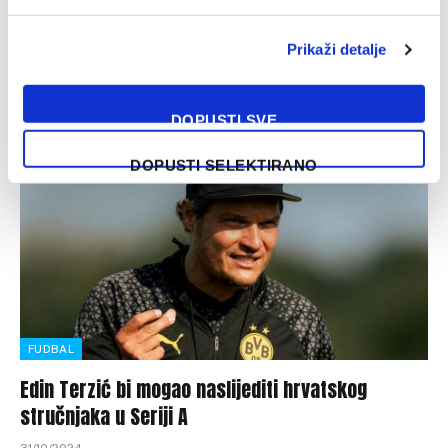
‘Trese’ se klupa Julenu Lopeteguiu u West Hamu. Kako
Prikaži detalje
prenose mediji sa Ostrva, ukoliko Španac ne izvuče
pozitivan rezultat u…
DOPUSTI SVE
DOPUSTI SELEKTIRANO
FUDBAL
Edin Terzić bi mogao naslijediti hrvatskog
stručnjaka u Seriji A
31/10/2024