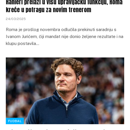
Ranieri prelazi u višu upravljačku funkciju, Roma
kreće u potragu za novim trenerom
24/03/2025
Roma je prošlog novembra odlučila prekinuti saradnju s
Ivanom Jurićem, čiji mandat nije donio željene rezultate i na
klupu postavila…
FUDBAL