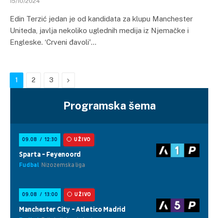
15/10/2024
Edin Terzić jedan je od kandidata za klupu Manchester
Uniteda, javlja nekoliko uglednih medija iz Njemačke i
Engleske. ‘Crveni đavoli'…
Next
1
2
3
Programska šema